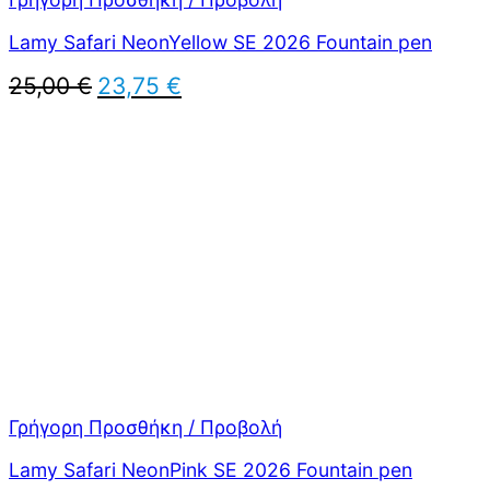
Lamy Safari NeonYellow SE 2026 Fountain pen
Original
Η
25,00
€
23,75
€
price
τρέχουσα
was:
τιμή
25,00 €.
είναι:
23,75 €.
Γρήγορη Προσθήκη / Προβολή
Lamy Safari NeonPink SE 2026 Fountain pen