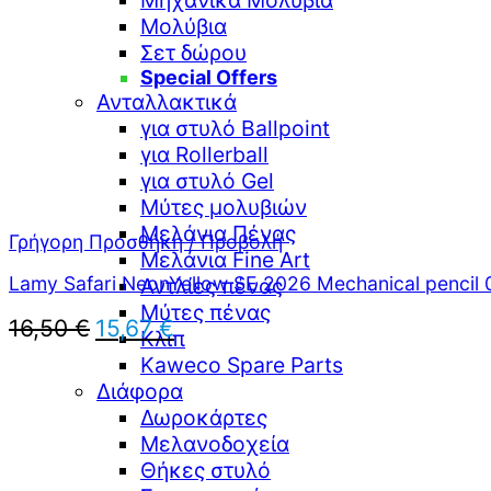
Μηχανικά Μολύβια
Μολύβια
Σετ δώρου
Special Offers
Ανταλλακτικά
για στυλό Ballpoint
για Rollerball
για στυλό Gel
Μύτες μολυβιών
Μελάνια Πένας
Γρήγορη Προσθήκη / Προβολή
Μελάνια Fine Art
Lamy Safari NeonYellow SE 2026 Mechanical pencil
Αντλίες πένας
Μύτες πένας
Original
Η
16,50
€
15,67
€
Κλιπ
price
τρέχουσα
Kaweco Spare Parts
was:
τιμή
Διάφορα
16,50 €.
είναι:
Δωροκάρτες
15,67 €.
Μελανοδοχεία
Θήκες στυλό