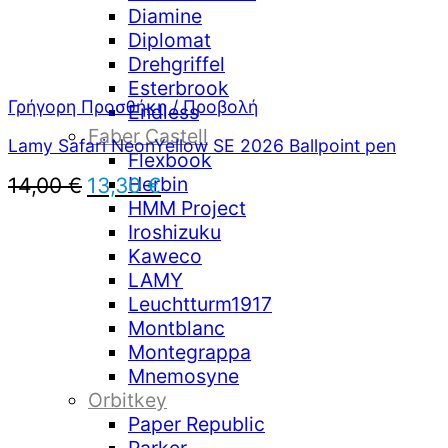
Diamine
Diplomat
Drehgriffel
Esterbrook
Γρήγορη Προσθήκη / Προβολή
Endless
Faber Castell
Lamy Safari NeonYellow SE 2026 Ballpoint pen
Flexbook
Herbin
Original
Η
14,00
€
13,30
€
price
τρέχουσα
HMM Project
was:
τιμή
Iroshizuku
14,00 €.
είναι:
Kaweco
13,30 €.
LAMY
Leuchtturm1917
Montblanc
Montegrappa
Mnemosyne
Orbitkey
Paper Republic