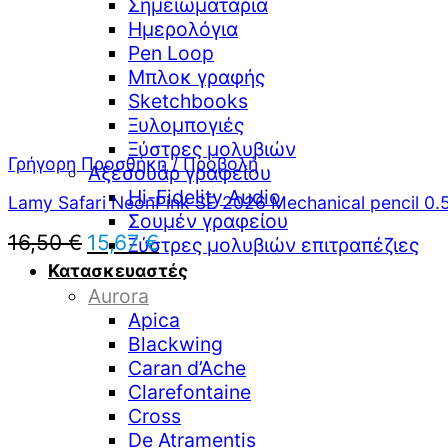
Σημειωματάρια
Ημερολόγια
Pen Loop
Μπλοκ γραφής
Sketchbooks
Ξυλομπογιές
Ξύστρες μολυβιών
Γρήγορη Προσθήκη / Προβολή
Αξεσουάρ γραφείου
Hi-Fidelity Audio
Lamy Safari NeonPink SE 2026 Mechanical pencil 0
Σουμέν γραφείου
Original
Η
16,50
€
15,67
€
Ξύστρες μολυβιών επιτραπέζιες
price
τρέχουσα
Κατασκευαστές
was:
τιμή
Aurora
16,50 €.
είναι:
Apica
15,67 €.
Blackwing
Caran d’Ache
Clarefontaine
Cross
De Atramentis