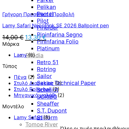
Parker
Pelikan
Pentel
Γρήγορη Προσθήκη / Προβολή
Pilot
Lamy Safari NeonPink SE 2026 Ballpoint pen
Pineider
Pininfarina Segno
Original
Η
14,00
€
13,30
€
Pininfarina Folio
price
τρέχουσα
Μάρκα
Platinum
was:
τιμή
14,00 €.
είναι:
Lamy
(8)
Rhodia
13,30 €.
Retro 51
Τύπος
Rotring
Sailor
Πένα
(2)
Sakae Technical Paper
Στυλό Διαρκείας
(2)
Στυλό Rollerball
(2)
Schmidt
Μηχανικό μολύβι
(2)
SCRIBO
Sheaffer
Μοντέλο
S.T. Dupont
Stilform
Lamy Safari
(8)
Tomoe River
Όλες οι τιμές περιλαμβάνου