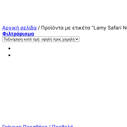
Μετάβαση
στο
περιεχόμενο
Αρχική σελίδα
/
Προϊόντα με ετικέτα “Lamy Safari N
Φιλτράρισμα
Γρήγορη Προσθήκη / Προβολή