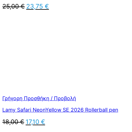
Original
Η
25,00
€
23,75
€
price
τρέχουσα
was:
τιμή
25,00 €.
είναι:
23,75 €.
Γρήγορη Προσθήκη / Προβολή
Lamy Safari NeonYellow SE 2026 Rollerball pen
Original
Η
18,00
€
17,10
€
price
τρέχουσα