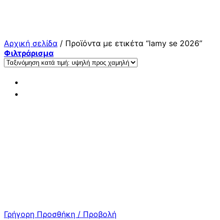
Μετάβαση
στο
περιεχόμενο
Αρχική σελίδα
/
Προϊόντα με ετικέτα “lamy se 2026”
Φιλτράρισμα
Γρήγορη Προσθήκη / Προβολή