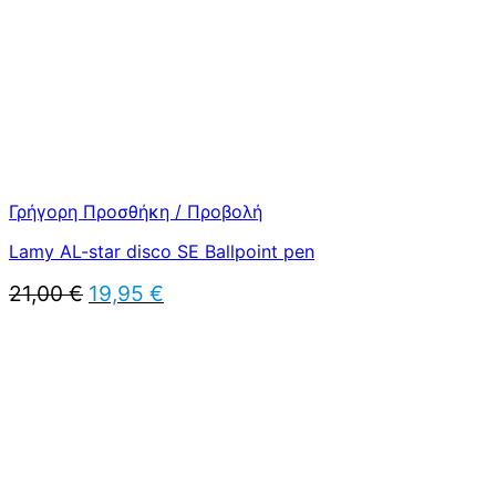
Γρήγορη Προσθήκη / Προβολή
Lamy AL-star disco SE Ballpoint pen
Original
Η
21,00
€
19,95
€
price
τρέχουσα
was:
τιμή
21,00 €.
είναι:
19,95 €.