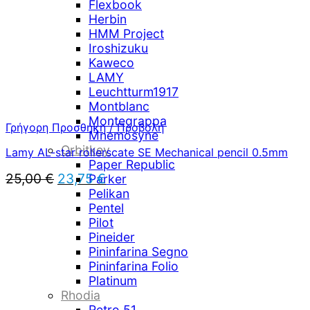
Flexbook
Herbin
HMM Project
Iroshizuku
Kaweco
LAMY
Leuchtturm1917
Montblanc
Montegrappa
Γρήγορη Προσθήκη / Προβολή
Mnemosyne
Orbitkey
Lamy AL-star rollerscate SE Mechanical pencil 0.5mm
Paper Republic
Original
Η
25,00
€
23,75
€
Parker
price
τρέχουσα
Pelikan
was:
τιμή
Pentel
25,00 €.
είναι:
Pilot
23,75 €.
Pineider
Pininfarina Segno
Pininfarina Folio
Platinum
Rhodia
Retro 51