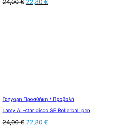
Original
Η
24,00
€
22,80
€
price
τρέχουσα
was:
τιμή
24,00 €.
είναι:
22,80 €.
Γρήγορη Προσθήκη / Προβολή
Lamy AL-star disco SE Rollerball pen
Original
Η
24,00
€
22,80
€
price
τρέχουσα
was:
τιμή