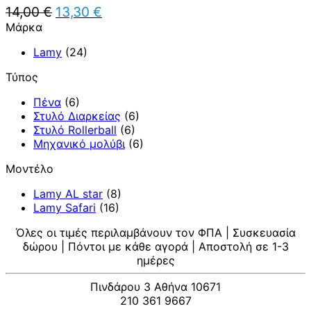
Original
Η
14,00
€
13,30
€
price
τρέχουσα
Μάρκα
was:
τιμή
14,00 €.
είναι:
Lamy
(24)
13,30 €.
Τύπος
Πένα
(6)
Στυλό Διαρκείας
(6)
Στυλό Rollerball
(6)
Μηχανικό μολύβι
(6)
Μοντέλο
Lamy AL star
(8)
Lamy Safari
(16)
Όλες οι τιμές περιλαμβάνουν τον ΦΠΑ | Συσκευασία
δώρου | Πόντοι με κάθε αγορά | Αποστολή σε 1-3
ημέρες
Πινδάρου 3 Αθήνα 10671
210 361 9667