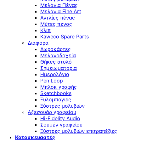
Μελάνια Πένας
Μελάνια Fine Art
Αντλίες πένας
Μύτες πένας
Κλιπ
Kaweco Spare Parts
Διάφορα
Δωροκάρτες
Μελανοδοχεία
Θήκες στυλό
Σημειωματάρια
Ημερολόγια
Pen Loop
Μπλοκ γραφής
Sketchbooks
Ξυλομπογιές
Ξύστρες μολυβιών
Αξεσουάρ γραφείου
Hi-Fidelity Audio
Σουμέν γραφείου
Ξύστρες μολυβιών επιτραπέζιες
Κατασκευαστές