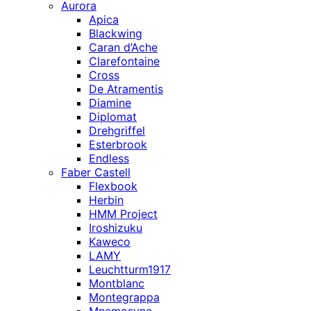
Aurora
Apica
Blackwing
Caran d’Ache
Clarefontaine
Cross
De Atramentis
Diamine
Diplomat
Drehgriffel
Esterbrook
Endless
Faber Castell
Flexbook
Herbin
HMM Project
Iroshizuku
Kaweco
LAMY
Leuchtturm1917
Montblanc
Montegrappa