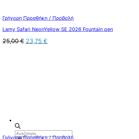
Γρήγορη Προσθήκη / Προβολή
Lamy Safari NeonYellow SE 2026 Fountain pen
Original
Η
25,00
€
23,75
€
price
τρέχουσα
was:
τιμή
25,00 €.
είναι:
23,75 €.
Αναζήτηση
Γρήγορη Προσθήκη / Προβολή