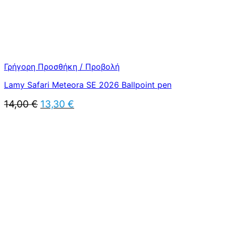
Γρήγορη Προσθήκη / Προβολή
Lamy Safari Meteora SE 2026 Ballpoint pen
Original
Η
14,00
€
13,30
€
price
τρέχουσα
was:
τιμή
14,00 €.
είναι:
13,30 €.