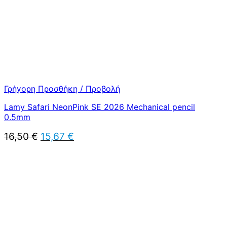
Γρήγορη Προσθήκη / Προβολή
Lamy Safari NeonPink SE 2026 Mechanical pencil
0.5mm
Original
Η
16,50
€
15,67
€
price
τρέχουσα
was:
τιμή
16,50 €.
είναι:
15,67 €.