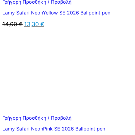
Γρήγορη Προσθήκη / Προβολή
Lamy Safari NeonYellow SE 2026 Ballpoint pen
Original
Η
14,00
€
13,30
€
price
τρέχουσα
was:
τιμή
14,00 €.
είναι:
13,30 €.
Γρήγορη Προσθήκη / Προβολή
Lamy Safari NeonPink SE 2026 Ballpoint pen