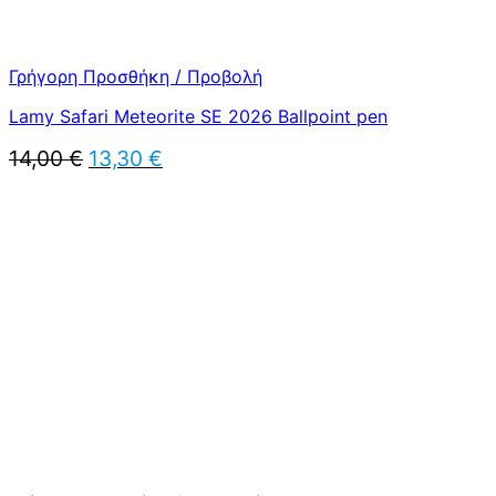
Γρήγορη Προσθήκη / Προβολή
Lamy Safari Meteorite SE 2026 Ballpoint pen
Original
Η
14,00
€
13,30
€
price
τρέχουσα
was:
τιμή
14,00 €.
είναι:
13,30 €.