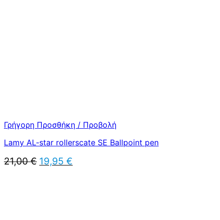
24,00 €.
είναι:
22,80 €.
Γρήγορη Προσθήκη / Προβολή
Lamy AL-star rollerscate SE Ballpoint pen
Original
Η
21,00
€
19,95
€
price
τρέχουσα
was:
τιμή
21,00 €.
είναι:
19,95 €.