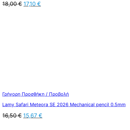
Original
Η
18,00
€
17,10
€
price
τρέχουσα
was:
τιμή
18,00 €.
είναι:
17,10 €.
Γρήγορη Προσθήκη / Προβολή
Lamy Safari Meteora SE 2026 Mechanical pencil 0.5mm
Original
Η
16,50
€
15,67
€
price
τρέχουσα
was:
τιμή