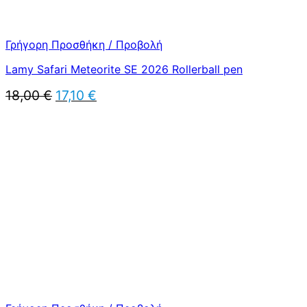
Γρήγορη Προσθήκη / Προβολή
Lamy Safari Meteorite SE 2026 Rollerball pen
Original
Η
18,00
€
17,10
€
price
τρέχουσα
was:
τιμή
18,00 €.
είναι:
17,10 €.