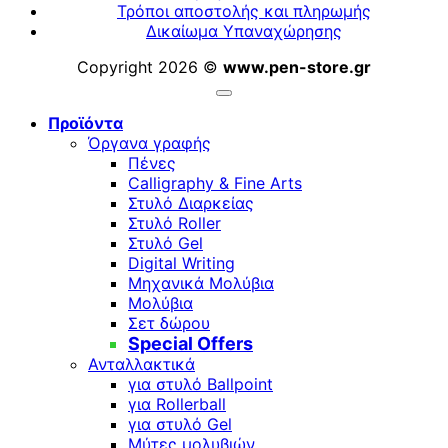
Τρόποι αποστολής και πληρωμής
Δικαίωμα Υπαναχώρησης
Copyright 2026 ©
www.pen-store.gr
Προϊόντα
Όργανα γραφής
Πένες
Calligraphy & Fine Arts
Στυλό Διαρκείας
Στυλό Roller
Στυλό Gel
Digital Writing
Μηχανικά Μολύβια
Μολύβια
Σετ δώρου
Special Offers
Ανταλλακτικά
για στυλό Ballpoint
για Rollerball
για στυλό Gel
Μύτες μολυβιών