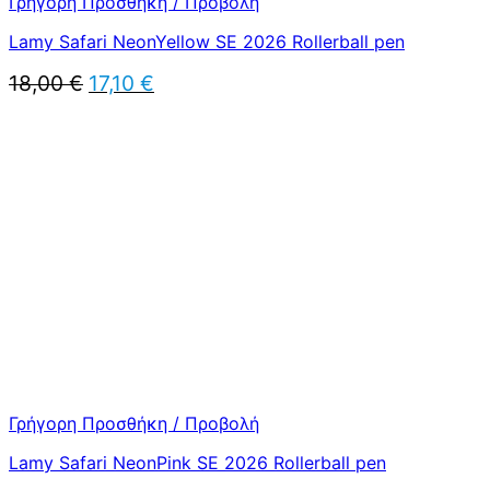
Γρήγορη Προσθήκη / Προβολή
Lamy Safari NeonYellow SE 2026 Rollerball pen
Original
Η
18,00
€
17,10
€
price
τρέχουσα
was:
τιμή
18,00 €.
είναι:
17,10 €.
Γρήγορη Προσθήκη / Προβολή
Lamy Safari NeonPink SE 2026 Rollerball pen