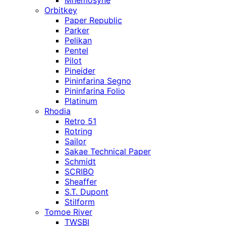
Mnemosyne
Orbitkey
Paper Republic
Parker
Pelikan
Pentel
Pilot
Pineider
Pininfarina Segno
Pininfarina Folio
Platinum
Rhodia
Retro 51
Rotring
Sailor
Sakae Technical Paper
Schmidt
SCRIBO
Sheaffer
S.T. Dupont
Stilform
Tomoe River
TWSBI