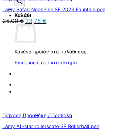
προϊόντων
Lamy Safari NeonPink SE 2026 Fountain pen
Καλάθι
Original
Η
25,00
€
23,75
€
price
τρέχουσα
was:
τιμή
25,00 €.
είναι:
23,75 €.
Κανένα προϊόν στο καλάθι σας.
Επιστροφή στο κατάστημα
Γρήγορη Προσθήκη / Προβολή
Lamy AL-star rollerscate SE Rollerball pen