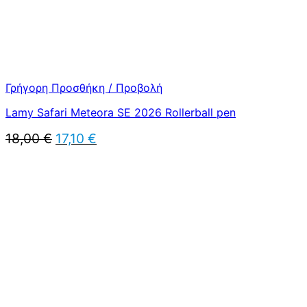
Γρήγορη Προσθήκη / Προβολή
Lamy Safari Meteora SE 2026 Rollerball pen
Original
Η
18,00
€
17,10
€
price
τρέχουσα
was:
τιμή
18,00 €.
είναι:
17,10 €.