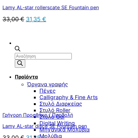
Lamy AL-star rollerscate SE Fountain pen
Original
Η
33,00
€
31,35
€
price
τρέχουσα
was:
τιμή
33,00 €.
είναι:
31,35 €.
Αναζήτηση
προϊόντων
Προϊόντα
Όργανα γραφής
Πένες
Calligraphy & Fine Arts
Στυλό Διαρκείας
Στυλό Roller
Γρήγορη Προσθήκη / Προβολή
Στυλό Gel
Digital Writing
Lamy AL-star disco SE Fountain pen
Μηχανικά Μολύβια
Μολύβια
Original
Η
33,00
€
31,35
€