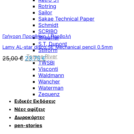
Rotring
Sailor
Sakae Technical Paper
Schmidt
SCRIBO
Γρήγορη Προσθήκη / Προβολή
Sheaffer
S.T. Dupont
Lamy AL-star disco SE Mechanical pencil 0.5mm
Stilform
Tomoe River
Original
Η
25,00
€
23,75
€
TWSBI
price
τρέχουσα
Visconti
was:
τιμή
Waldmann
25,00 €.
είναι:
Wancher
23,75 €.
Waterman
Zequenz
Ειδικές Εκδόσεις
Νέες αφίξεις
Δωροκάρτες
pen-stories