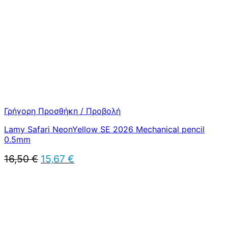
Γρήγορη Προσθήκη / Προβολή
Lamy Safari NeonYellow SE 2026 Mechanical pencil
0.5mm
Original
Η
16,50
€
15,67
€
price
τρέχουσα
was:
τιμή
16,50 €.
είναι:
15,67 €.