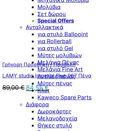
Μηχανικά Μολύβια
Μολύβια
Σετ δώρου
Special Offers
Ανταλλακτικά
για στυλό Ballpoint
για Rollerball
για στυλό Gel
Μύτες μολυβιών
Μελάνια Πένας
Γρήγορη Προσθήκη / Προβολή
Μελάνια Fine Art
LAMY studio Imperial Blue 067 Πένα
Αντλίες πένας
Μύτες πένας
Original
Η
89,00
€
84,55
€
Κλιπ
price
τρέχουσα
Kaweco Spare Parts
was:
τιμή
Διάφορα
89,00 €.
είναι:
Δωροκάρτες
84,55 €.
Μελανοδοχεία
Θήκες στυλό