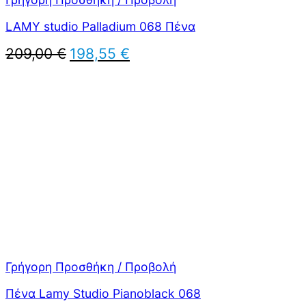
LAMY studio Palladium 068 Πένα
Original
Η
209,00
€
198,55
€
price
τρέχουσα
was:
τιμή
209,00 €.
είναι:
198,55 €.
Γρήγορη Προσθήκη / Προβολή
Πένα Lamy Studio Pianoblack 068