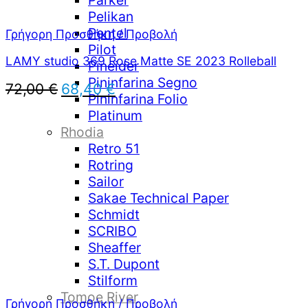
Parker
Pelikan
Pentel
Γρήγορη Προσθήκη / Προβολή
Pilot
LAMY studio 369 Rose Matte SE 2023 Rolleball
Pineider
Pininfarina Segno
Original
Η
72,00
€
68,40
€
Pininfarina Folio
price
τρέχουσα
Platinum
was:
τιμή
72,00 €.
είναι:
Rhodia
68,40 €.
Retro 51
Rotring
Sailor
Sakae Technical Paper
Schmidt
SCRIBO
Sheaffer
S.T. Dupont
Stilform
Tomoe River
Γρήγορη Προσθήκη / Προβολή