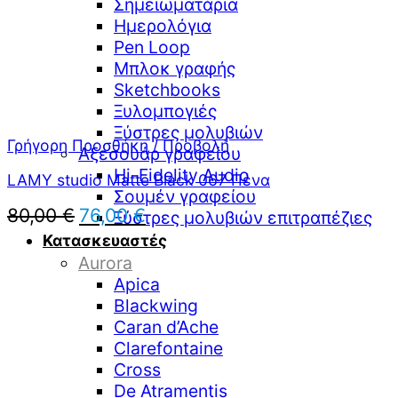
Σημειωματάρια
Ημερολόγια
Pen Loop
Μπλοκ γραφής
Sketchbooks
Ξυλομπογιές
Ξύστρες μολυβιών
Γρήγορη Προσθήκη / Προβολή
Αξεσουάρ γραφείου
Hi-Fidelity Audio
LAMY studio Matte Black 067 Πένα
Σουμέν γραφείου
Original
Η
80,00
€
76,00
€
Ξύστρες μολυβιών επιτραπέζιες
price
τρέχουσα
Κατασκευαστές
was:
τιμή
Aurora
80,00 €.
είναι:
Apica
76,00 €.
Blackwing
Caran d’Ache
Clarefontaine
Cross
De Atramentis