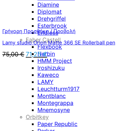
Diamine
Diplomat
Drehgriffel
Esterbrook
Γρήγορη Προσθήκη / Προβολή
Endless
Faber Castell
Lamy studio Orion Matte 366 SE Rollerball pen
Flexbook
Herbin
Original
Η
75,00
€
71,25
€
price
τρέχουσα
HMM Project
was:
τιμή
Iroshizuku
75,00 €.
είναι:
Kaweco
71,25 €.
LAMY
Leuchtturm1917
Montblanc
Montegrappa
Mnemosyne
Orbitkey
Paper Republic