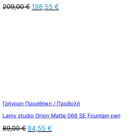
Original
Η
209,00
€
198,55
€
price
τρέχουσα
was:
τιμή
209,00 €.
είναι:
198,55 €.
Γρήγορη Προσθήκη / Προβολή
Lamy studio Orion Matte 066 SE Fountain pen
Original
Η
89,00
€
84,55
€
price
τρέχουσα