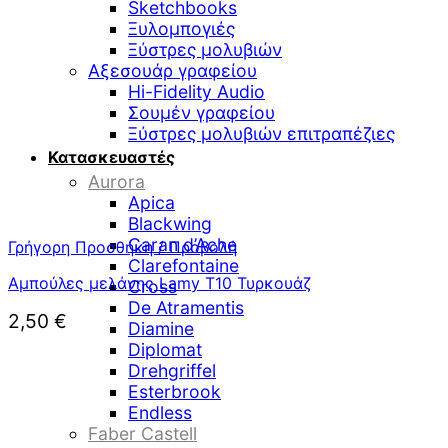
Sketchbooks
Ξυλομπογιές
Ξύστρες μολυβιών
Αξεσουάρ γραφείου
Hi-Fidelity Audio
Σουμέν γραφείου
Ξύστρες μολυβιών επιτραπέζιες
Κατασκευαστές
Aurora
Apica
Blackwing
Caran d’Ache
Γρήγορη Προσθήκη / Προβολή
Clarefontaine
Αμπούλες μελάνης Lamy T10 Τυρκουάζ
Cross
De Atramentis
2,50
€
Diamine
Diplomat
Drehgriffel
Esterbrook
Endless
Faber Castell