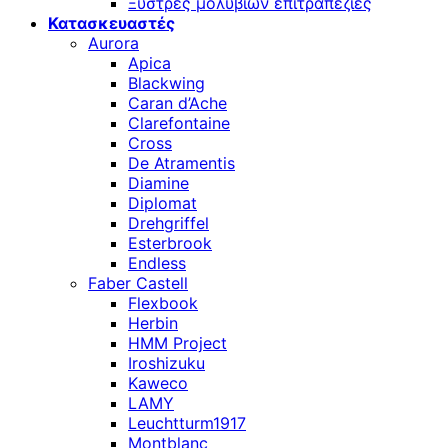
Ξύστρες μολυβιών επιτραπέζιες
Κατασκευαστές
Aurora
Apica
Blackwing
Caran d’Ache
Clarefontaine
Cross
De Atramentis
Diamine
Diplomat
Drehgriffel
Esterbrook
Endless
Faber Castell
Flexbook
Herbin
HMM Project
Iroshizuku
Kaweco
LAMY
Leuchtturm1917
Montblanc