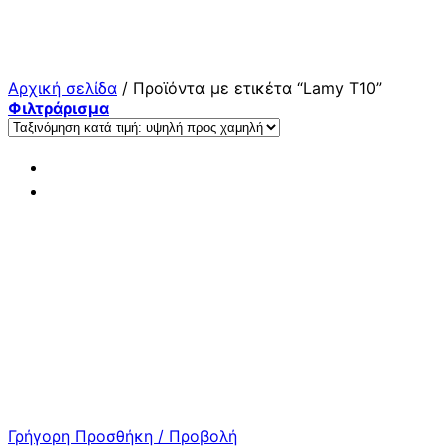
Μετάβαση
στο
περιεχόμενο
Αρχική σελίδα
/
Προϊόντα με ετικέτα “Lamy T10”
Φιλτράρισμα
Γρήγορη Προσθήκη / Προβολή