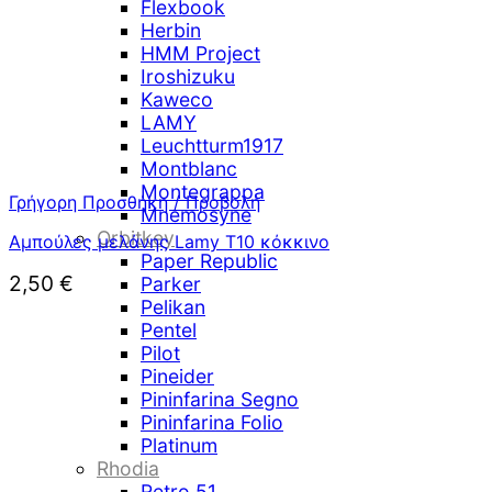
Flexbook
Herbin
HMM Project
Iroshizuku
Kaweco
LAMY
Leuchtturm1917
Montblanc
Montegrappa
Γρήγορη Προσθήκη / Προβολή
Mnemosyne
Orbitkey
Αμπούλες μελάνης Lamy T10 κόκκινο
Paper Republic
2,50
€
Parker
Pelikan
Pentel
Pilot
Pineider
Pininfarina Segno
Pininfarina Folio
Platinum
Rhodia
Retro 51