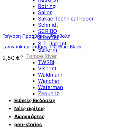
Rotring
Sailor
Sakae Technical Paper
Schmidt
SCRIBO
Γρήγορη Προσθήκη / Προβολή
Sheaffer
S.T. Dupont
Lamy ink cartridges T10 Blue-Black
Stilform
Tomoe River
2,50
€
TWSBI
Visconti
Waldmann
Wancher
Waterman
Zequenz
Ειδικές Εκδόσεις
Νέες αφίξεις
Δωροκάρτες
pen-stories