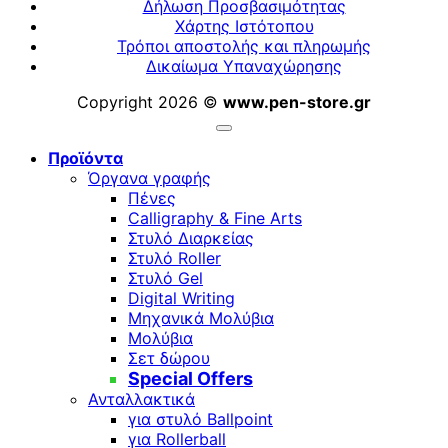
Δήλωση Προσβασιμότητας
Χάρτης Ιστότοπου
Τρόποι αποστολής και πληρωμής
Δικαίωμα Υπαναχώρησης
Copyright 2026 ©
www.pen-store.gr
Προϊόντα
Όργανα γραφής
Πένες
Calligraphy & Fine Arts
Στυλό Διαρκείας
Στυλό Roller
Στυλό Gel
Digital Writing
Μηχανικά Μολύβια
Μολύβια
Σετ δώρου
Special Offers
Ανταλλακτικά
για στυλό Ballpoint
για Rollerball