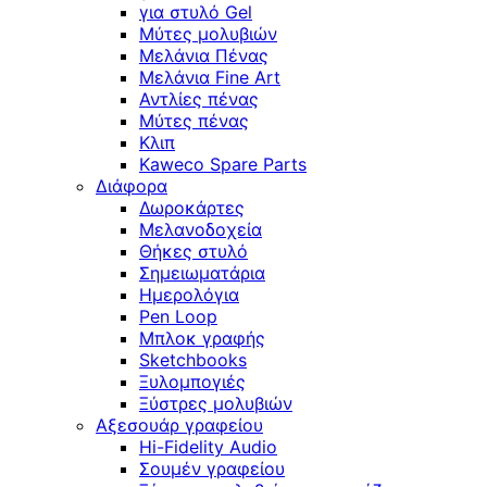
για στυλό Gel
Μύτες μολυβιών
Μελάνια Πένας
Μελάνια Fine Art
Αντλίες πένας
Μύτες πένας
Κλιπ
Kaweco Spare Parts
Διάφορα
Δωροκάρτες
Μελανοδοχεία
Θήκες στυλό
Σημειωματάρια
Ημερολόγια
Pen Loop
Μπλοκ γραφής
Sketchbooks
Ξυλομπογιές
Ξύστρες μολυβιών
Αξεσουάρ γραφείου
Hi-Fidelity Audio
Σουμέν γραφείου