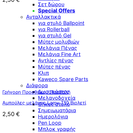
Σετ δώρου
Special Offers
Ανταλλακτικά
για στυλό Ballpoint
για Rollerball
για στυλό Gel
Μύτες μολυβιών
Μελάνια Πένας
Μελάνια Fine Art
Αντλίες πένας
Μύτες πένας
Κλιπ
Kaweco Spare Parts
Διάφορα
Δωροκάρτες
Γρήγορη Προσθήκη / Προβολή
Μελανοδοχεία
Αμπούλες μελάνης Lamy T10 Βιολετί
Θήκες στυλό
Σημειωματάρια
2,50
€
Ημερολόγια
Pen Loop
Μπλοκ γραφής