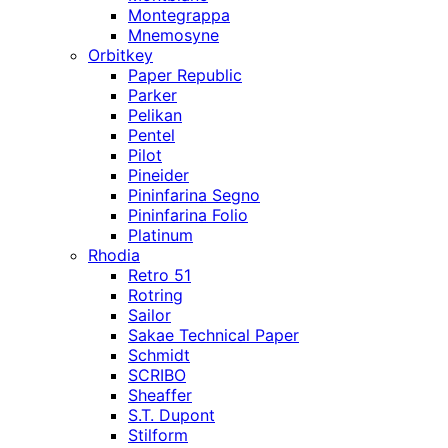
Montegrappa
Mnemosyne
Orbitkey
Paper Republic
Parker
Pelikan
Pentel
Pilot
Pineider
Pininfarina Segno
Pininfarina Folio
Platinum
Rhodia
Retro 51
Rotring
Sailor
Sakae Technical Paper
Schmidt
SCRIBO
Sheaffer
S.T. Dupont
Stilform