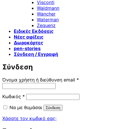
Visconti
Waldmann
Wancher
Waterman
Zequenz
Ειδικές Εκδόσεις
Νέες αφίξεις
Δωροκάρτες
pen-stories
Σύνδεση / Εγγραφή
Σύνδεση
Απαιτείται
Όνομα χρήστη ή διεύθυνση email
*
Απαιτείται
Κωδικός
*
Να με θυμάσαι
Σύνδεση
Χάσατε τον κωδικό σας;