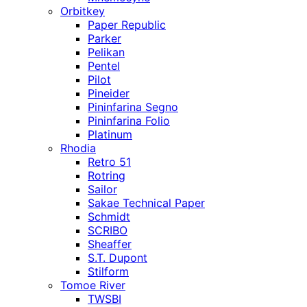
Orbitkey
Paper Republic
Parker
Pelikan
Pentel
Pilot
Pineider
Pininfarina Segno
Pininfarina Folio
Platinum
Rhodia
Retro 51
Rotring
Sailor
Sakae Technical Paper
Schmidt
SCRIBO
Sheaffer
S.T. Dupont
Stilform
Tomoe River
TWSBI