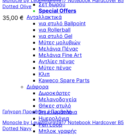
Monocle by Leuchtturm1917 Notebook Hardcover B5
Σετ δώρου
Dotted Olive
Special Offers
Ανταλλακτικά
35,00
€
για στυλό Ballpoint
για Rollerball
για στυλό Gel
Μύτες μολυβιών
Μελάνια Πένας
Μελάνια Fine Art
Αντλίες πένας
Μύτες πένας
Κλιπ
Kaweco Spare Parts
Διάφορα
Δωροκάρτες
Μελανοδοχεία
Θήκες στυλό
Γρήγορη Προσθήκη / Προβολή
Σημειωματάρια
Ημερολόγια
Monocle by Leuchtturm1917 Notebook Hardcover B5
Pen Loop
Dotted Navy
Μπλοκ γραφής