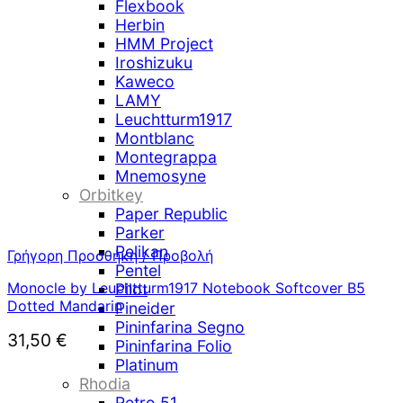
Flexbook
Herbin
HMM Project
Iroshizuku
Kaweco
LAMY
Leuchtturm1917
Montblanc
Montegrappa
Mnemosyne
Orbitkey
Paper Republic
Parker
Pelikan
Γρήγορη Προσθήκη / Προβολή
Pentel
Monocle by Leuchtturm1917 Notebook Softcover B5
Pilot
Dotted Mandarin
Pineider
Pininfarina Segno
31,50
€
Pininfarina Folio
Platinum
Rhodia
Retro 51