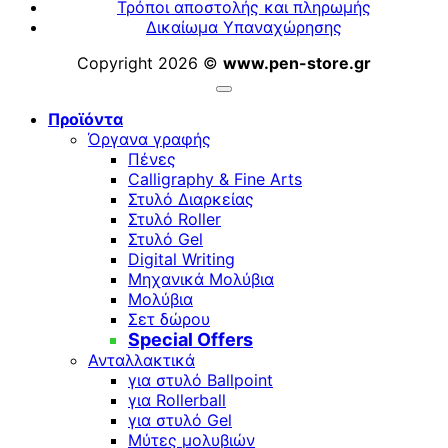
Τρόποι αποστολής και πληρωμής
Δικαίωμα Υπαναχώρησης
Copyright 2026 ©
www.pen-store.gr
Προϊόντα
Όργανα γραφής
Πένες
Calligraphy & Fine Arts
Στυλό Διαρκείας
Στυλό Roller
Στυλό Gel
Digital Writing
Μηχανικά Μολύβια
Μολύβια
Σετ δώρου
Special Offers
Ανταλλακτικά
για στυλό Ballpoint
για Rollerball
για στυλό Gel
Μύτες μολυβιών