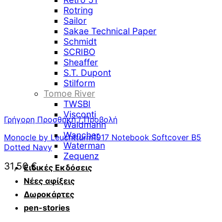
Rotring
Sailor
Sakae Technical Paper
Schmidt
SCRIBO
Sheaffer
S.T. Dupont
Stilform
Tomoe River
TWSBI
Visconti
Γρήγορη Προσθήκη / Προβολή
Waldmann
Wancher
Monocle by Leuchtturm1917 Notebook Softcover B5
Waterman
Dotted Navy
Zequenz
31,50
€
Ειδικές Εκδόσεις
Νέες αφίξεις
Δωροκάρτες
pen-stories