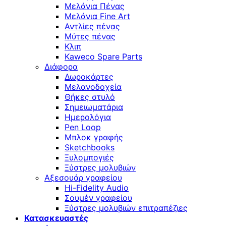
Μελάνια Πένας
Μελάνια Fine Art
Αντλίες πένας
Μύτες πένας
Κλιπ
Kaweco Spare Parts
Διάφορα
Δωροκάρτες
Μελανοδοχεία
Θήκες στυλό
Σημειωματάρια
Ημερολόγια
Pen Loop
Μπλοκ γραφής
Sketchbooks
Ξυλομπογιές
Ξύστρες μολυβιών
Αξεσουάρ γραφείου
Hi-Fidelity Audio
Σουμέν γραφείου
Ξύστρες μολυβιών επιτραπέζιες
Κατασκευαστές