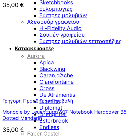
Sketchbooks
35,00
€
Ξυλομπογιές
Ξύστρες μολυβιών
Αξεσουάρ γραφείου
Hi-Fidelity Audio
Σουμέν γραφείου
Ξύστρες μολυβιών επιτραπέζιες
Κατασκευαστές
Aurora
Apica
Blackwing
Caran d’Ache
Clarefontaine
Cross
De Atramentis
Γρήγορη Προσθήκη / Προβολή
Diamine
Diplomat
Monocle by Leuchtturm1917 Notebook Hardcover B5
Drehgriffel
Dotted Mandarin
Esterbrook
Endless
35,00
€
Faber Castell