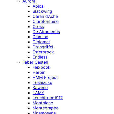
Aurora
Apica
Blackwing
Caran d’Ache
Clarefontaine
Cross
De Atramentis
Diamine
Diplomat
Drehgriffel
Esterbrook
Endless
Faber Castell
Flexbook
Herbin
HMM Project
Iroshizuku
Kaweco
LAMY
Leuchtturm1917
Montblanc
Montegrappa
Mnemosyne