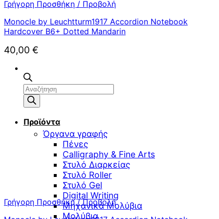
Γρήγορη Προσθήκη / Προβολή
Monocle by Leuchtturm1917 Accordion Notebook
Hardcover B6+ Dotted Mandarin
40,00
€
Αναζήτηση
προϊόντων
Προϊόντα
Όργανα γραφής
Πένες
Calligraphy & Fine Arts
Στυλό Διαρκείας
Στυλό Roller
Στυλό Gel
Digital Writing
Γρήγορη Προσθήκη / Προβολή
Μηχανικά Μολύβια
Μολύβια