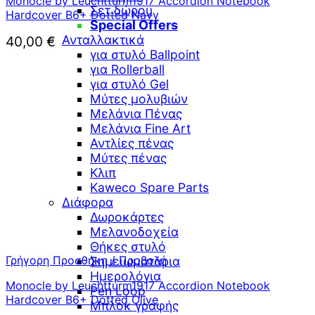
Monocle by Leuchtturm1917 Accordion Notebook
Σετ δώρου
Hardcover B6+ Dotted Navy
Special Offers
Ανταλλακτικά
40,00
€
για στυλό Ballpoint
για Rollerball
για στυλό Gel
Μύτες μολυβιών
Μελάνια Πένας
Μελάνια Fine Art
Αντλίες πένας
Μύτες πένας
Κλιπ
Kaweco Spare Parts
Διάφορα
Δωροκάρτες
Μελανοδοχεία
Θήκες στυλό
Γρήγορη Προσθήκη / Προβολή
Σημειωματάρια
Ημερολόγια
Monocle by Leuchtturm1917 Accordion Notebook
Pen Loop
Hardcover B6+ Dotted Olive
Μπλοκ γραφής