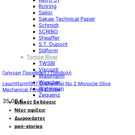
Rotring
Sailor
Sakae Technical Paper
Schmidt
SCRIBO
Sheaffer
S.T. Dupont
Stilform
Tomoe River
TWSBI
Visconti
Γρήγορη Προσθήκη / Προβολή
Waldmann
Wancher
Leuchtturm1917 Drehgriffel No 2 Monocle Olive
Waterman
Mechanical Pencil 0.7mm
Zequenz
35,00
€
Ειδικές Εκδόσεις
Νέες αφίξεις
Δωροκάρτες
pen-stories