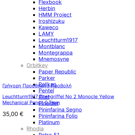
Flexbook
Herbin
HMM Project
Iroshizuku
Kaweco
LAMY
Leuchtturm1917
Montblanc
Montegrappa
Mnemosyne
Orbitkey
Paper Republic
Parker
Pelikan
Γρήγορη Προσθήκη / Προβολή
Pentel
Leuchtturm1917 Drehgriffel No 2 Monocle Yellow
Pilot
Mechanical Pencil 0.7mm
Pineider
Pininfarina Segno
35,00
€
Pininfarina Folio
Platinum
Rhodia
Retro 51