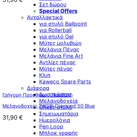
Σετ δώρου
Special Offers
Ανταλλακτικά
για στυλό Ballpoint
για Rollerball
για στυλό Gel
Μύτες μολυβιών
Μελάνια Πένας
Μελάνια Fine Art
Αντλίες πένας
Μύτες πένας
Κλιπ
Kaweco Spare Parts
Διάφορα
Δωροκάρτες
Γρήγορη Προσθήκη / Προβολή
Μελανοδοχεία
Μελανοδοχείο TWSBI Diamond 50 Blue
Θήκες στυλό
Σημειωματάρια
31,90
€
Ημερολόγια
Pen Loop
Μπλοκ γραφής