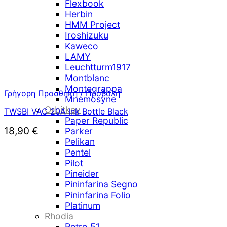
Flexbook
Herbin
HMM Project
Iroshizuku
Kaweco
LAMY
Leuchtturm1917
Montblanc
Montegrappa
Γρήγορη Προσθήκη / Προβολή
Mnemosyne
Orbitkey
TWSBI VAC 20A Ink Bottle Black
Paper Republic
18,90
€
Parker
Pelikan
Pentel
Pilot
Pineider
Pininfarina Segno
Pininfarina Folio
Platinum
Rhodia
Retro 51