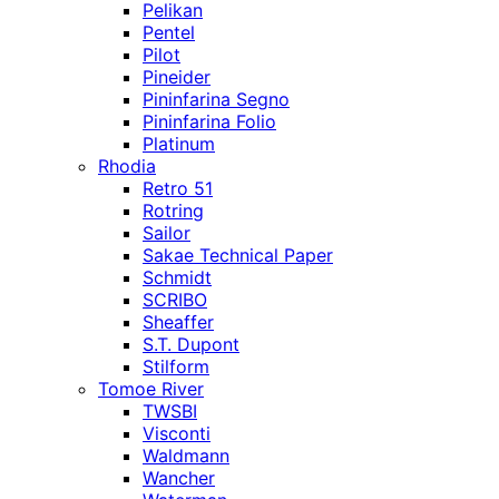
Pelikan
Pentel
Pilot
Pineider
Pininfarina Segno
Pininfarina Folio
Platinum
Rhodia
Retro 51
Rotring
Sailor
Sakae Technical Paper
Schmidt
SCRIBO
Sheaffer
S.T. Dupont
Stilform
Tomoe River
TWSBI
Visconti
Waldmann
Wancher