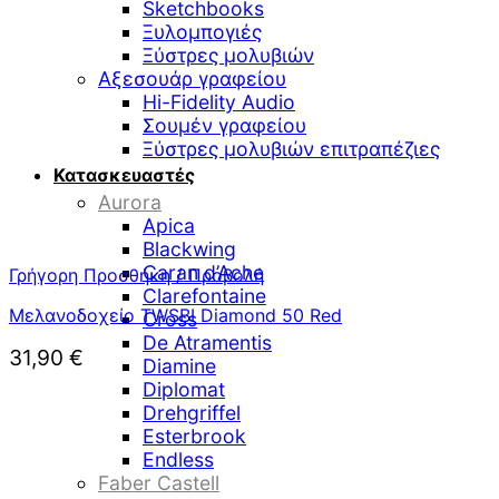
Sketchbooks
Ξυλομπογιές
Ξύστρες μολυβιών
Αξεσουάρ γραφείου
Hi-Fidelity Audio
Σουμέν γραφείου
Ξύστρες μολυβιών επιτραπέζιες
Κατασκευαστές
Aurora
Apica
Blackwing
Caran d’Ache
Γρήγορη Προσθήκη / Προβολή
Clarefontaine
Μελανοδοχείο TWSBI Diamond 50 Red
Cross
De Atramentis
31,90
€
Diamine
Diplomat
Drehgriffel
Esterbrook
Endless
Faber Castell