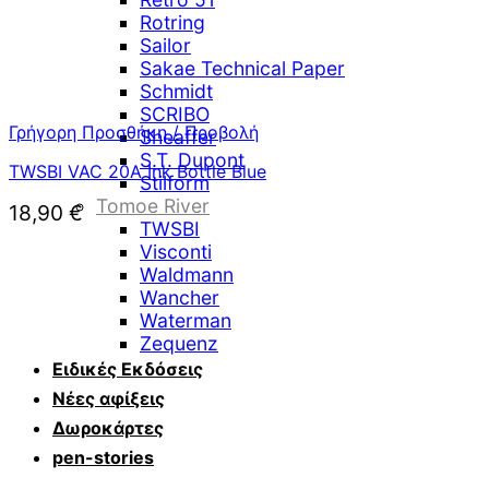
Rotring
Sailor
Sakae Technical Paper
Schmidt
SCRIBO
Γρήγορη Προσθήκη / Προβολή
Sheaffer
S.T. Dupont
TWSBI VAC 20A Ink Bottle Blue
Stilform
Tomoe River
18,90
€
TWSBI
Visconti
Waldmann
Wancher
Waterman
Zequenz
Ειδικές Εκδόσεις
Νέες αφίξεις
Δωροκάρτες
pen-stories