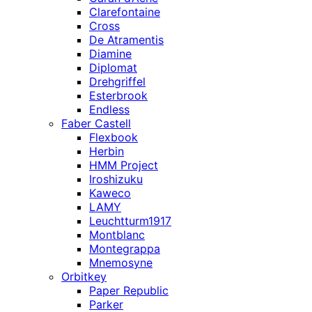
Clarefontaine
Cross
De Atramentis
Diamine
Diplomat
Drehgriffel
Esterbrook
Endless
Faber Castell
Flexbook
Herbin
HMM Project
Iroshizuku
Kaweco
LAMY
Leuchtturm1917
Montblanc
Montegrappa
Mnemosyne
Orbitkey
Paper Republic
Parker