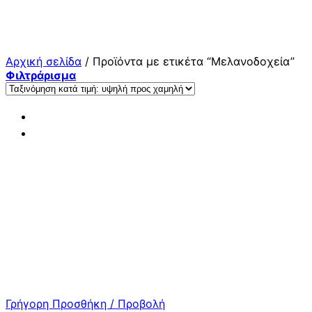
Μετάβαση
στο
περιεχόμενο
Αρχική σελίδα
/
Προϊόντα με ετικέτα “Μελανοδοχεία”
Φιλτράρισμα
Γρήγορη Προσθήκη / Προβολή