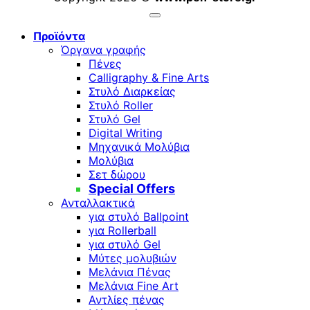
Προϊόντα
Όργανα γραφής
Πένες
Calligraphy & Fine Arts
Στυλό Διαρκείας
Στυλό Roller
Στυλό Gel
Digital Writing
Μηχανικά Μολύβια
Μολύβια
Σετ δώρου
Special Offers
Ανταλλακτικά
για στυλό Ballpoint
για Rollerball
για στυλό Gel
Μύτες μολυβιών
Μελάνια Πένας
Μελάνια Fine Art
Αντλίες πένας