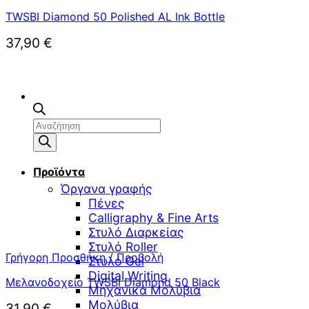
TWSBI Diamond 50 Polished AL Ink Bottle
37,90
€
Αναζήτηση
προϊόντων
Προϊόντα
Όργανα γραφής
Πένες
Calligraphy & Fine Arts
Στυλό Διαρκείας
Στυλό Roller
Γρήγορη Προσθήκη / Προβολή
Στυλό Gel
Digital Writing
Μελανοδοχείο TWSBI Diamond 50 Black
Μηχανικά Μολύβια
Μολύβια
31,90
€