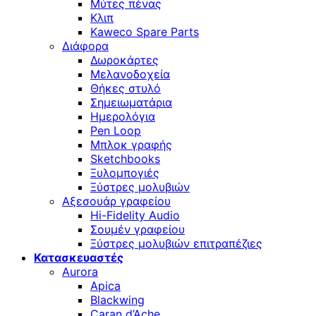
Μύτες πένας
Κλιπ
Kaweco Spare Parts
Διάφορα
Δωροκάρτες
Μελανοδοχεία
Θήκες στυλό
Σημειωματάρια
Ημερολόγια
Pen Loop
Μπλοκ γραφής
Sketchbooks
Ξυλομπογιές
Ξύστρες μολυβιών
Αξεσουάρ γραφείου
Hi-Fidelity Audio
Σουμέν γραφείου
Ξύστρες μολυβιών επιτραπέζιες
Κατασκευαστές
Aurora
Apica
Blackwing
Caran d’Ache