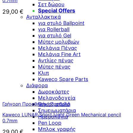
0.7mm
Σετ δώρου
Special Offers
29,00
€
Ανταλλακτικά
για στυλό Ballpoint
για Rollerball
για στυλό Gel
Μύτες μολυβιών
Μελάνια Πένας
Μελάνια Fine Art
Αντλίες πένας
Μύτες πένας
Κλιπ
Kaweco Spare Parts
Διάφορα
Δωροκάρτες
Μελανοδοχεία
Γρήγορη Προσθήκη / Προβολή
Θήκες στυλό
Σημειωματάρια
Kaweco LUNAR Sport Light Green Mechanical pencil
Ημερολόγια
0.7mm
Pen Loop
Μπλοκ γραφής
29,00
€