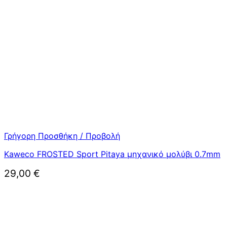
Γρήγορη Προσθήκη / Προβολή
Kaweco FROSTED Sport Pitaya μηχανικό μολύβι 0.7mm
29,00
€