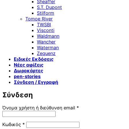
Sheaffer
S.T. Dupont
Stilform
Tomoe River
TWSBI
Visconti
Waldmann
Wancher
Waterman
Zequenz
Ειδικές Εκδόσεις
Νέες αφίξεις
Δωροκάρτες
pen-stories
Σύνδεση / Εγγραφή
Σύνδεση
Απαιτείται
Όνομα χρήστη ή διεύθυνση email
*
Απαιτείται
Κωδικός
*