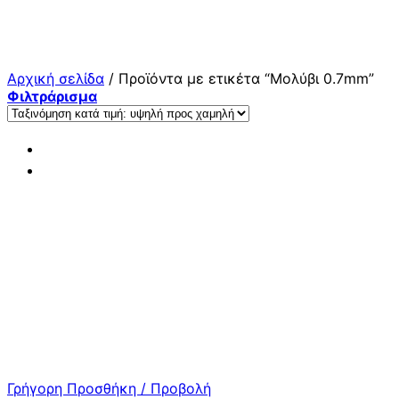
Μετάβαση
στο
περιεχόμενο
Αρχική σελίδα
/
Προϊόντα με ετικέτα “Μολύβι 0.7mm”
Φιλτράρισμα
Γρήγορη Προσθήκη / Προβολή