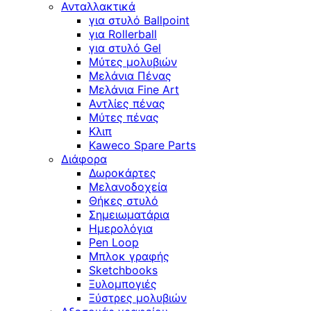
Ανταλλακτικά
για στυλό Ballpoint
για Rollerball
για στυλό Gel
Μύτες μολυβιών
Μελάνια Πένας
Μελάνια Fine Art
Αντλίες πένας
Μύτες πένας
Κλιπ
Kaweco Spare Parts
Διάφορα
Δωροκάρτες
Μελανοδοχεία
Θήκες στυλό
Σημειωματάρια
Ημερολόγια
Pen Loop
Μπλοκ γραφής
Sketchbooks
Ξυλομπογιές
Ξύστρες μολυβιών