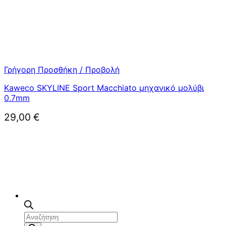
Γρήγορη Προσθήκη / Προβολή
Kaweco SKYLINE Sport Macchiato μηχανικό μολύβι
0.7mm
29,00
€
Αναζήτηση