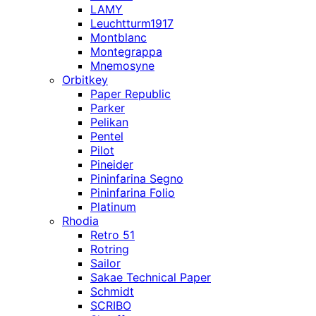
LAMY
Leuchtturm1917
Montblanc
Montegrappa
Mnemosyne
Orbitkey
Paper Republic
Parker
Pelikan
Pentel
Pilot
Pineider
Pininfarina Segno
Pininfarina Folio
Platinum
Rhodia
Retro 51
Rotring
Sailor
Sakae Technical Paper
Schmidt
SCRIBO