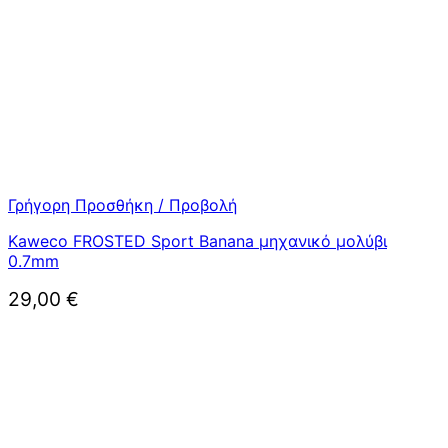
Γρήγορη Προσθήκη / Προβολή
Kaweco FROSTED Sport Banana μηχανικό μολύβι
0.7mm
29,00
€