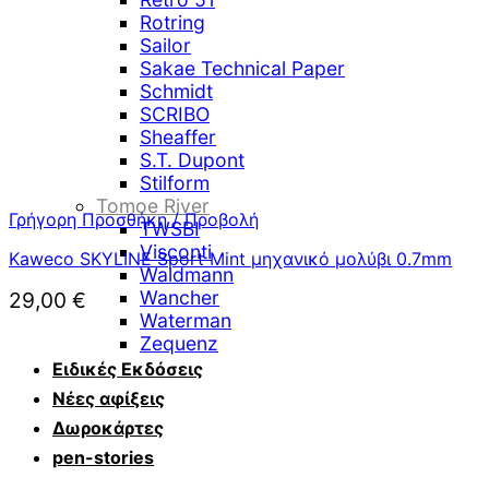
Rotring
Sailor
Sakae Technical Paper
Schmidt
SCRIBO
Sheaffer
S.T. Dupont
Stilform
Tomoe River
Γρήγορη Προσθήκη / Προβολή
TWSBI
Visconti
Kaweco SKYLINE Sport Mint μηχανικό μολύβι 0.7mm
Waldmann
Wancher
29,00
€
Waterman
Zequenz
Ειδικές Εκδόσεις
Νέες αφίξεις
Δωροκάρτες
pen-stories