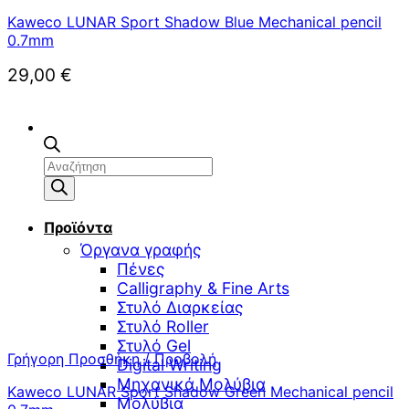
Kaweco LUNAR Sport Shadow Blue Mechanical pencil
0.7mm
29,00
€
Αναζήτηση
προϊόντων
Προϊόντα
Όργανα γραφής
Πένες
Calligraphy & Fine Arts
Στυλό Διαρκείας
Στυλό Roller
Στυλό Gel
Γρήγορη Προσθήκη / Προβολή
Digital Writing
Μηχανικά Μολύβια
Kaweco LUNAR Sport Shadow Green Mechanical pencil
Μολύβια