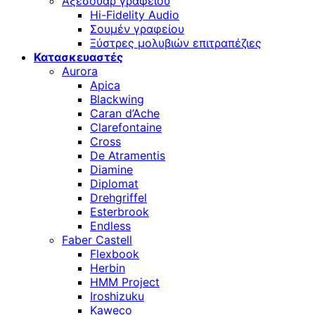
Αξεσουάρ γραφείου
Hi-Fidelity Audio
Σουμέν γραφείου
Ξύστρες μολυβιών επιτραπέζιες
Κατασκευαστές
Aurora
Apica
Blackwing
Caran d’Ache
Clarefontaine
Cross
De Atramentis
Diamine
Diplomat
Drehgriffel
Esterbrook
Endless
Faber Castell
Flexbook
Herbin
HMM Project
Iroshizuku
Kaweco