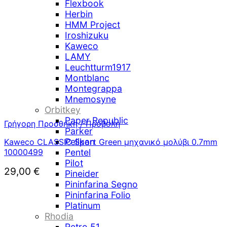
Flexbook
Herbin
HMM Project
Iroshizuku
Kaweco
LAMY
Leuchtturm1917
Montblanc
Montegrappa
Mnemosyne
Orbitkey
Paper Republic
Γρήγορη Προσθήκη / Προβολή
Parker
Pelikan
Kaweco CLASSIC Sport Green μηχανικό μολύβι 0.7mm
10000499
Pentel
Pilot
29,00
€
Pineider
Pininfarina Segno
Pininfarina Folio
Platinum
Rhodia
Retro 51