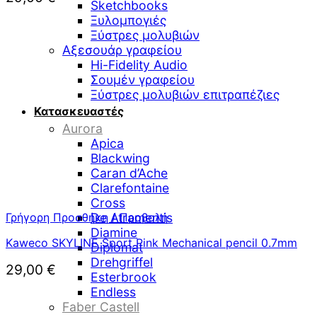
Sketchbooks
Ξυλομπογιές
Ξύστρες μολυβιών
Αξεσουάρ γραφείου
Hi-Fidelity Audio
Σουμέν γραφείου
Ξύστρες μολυβιών επιτραπέζιες
Κατασκευαστές
Aurora
Apica
Blackwing
Caran d’Ache
Clarefontaine
Cross
Γρήγορη Προσθήκη / Προβολή
De Atramentis
Diamine
Kaweco SKYLINE Sport Pink Mechanical pencil 0.7mm
Diplomat
Drehgriffel
29,00
€
Esterbrook
Endless
Faber Castell