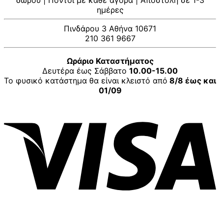
δώρου | Πόντοι με κάθε αγορά | Αποστολή σε 1-3
ημέρες
Πινδάρου 3 Αθήνα 10671
210 361 9667
Ωράριο Καταστήματος
Δευτέρα έως Σάββατο
10.00-15.00
Το φυσικό κατάστημα θα είναι κλειστό από
8/8 έως και
01/09
V
P