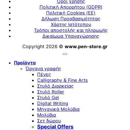
Όροι χρήσης
Πολιτική Απορρήτου (GDPR)
Πολιτική Cookies (ΕΕ)
Δήλωση Προσβασιμότητας
Χάρτης Ιστότοπου
Τρόποι αποστολής και πληρωμής
Δικαίωμα Υπαναχώρησης
Copyright 2026 ©
www.pen-store.gr
Προϊόντα
Όργανα γραφής
Πένες
Calligraphy & Fine Arts
Στυλό Διαρκείας
Στυλό Roller
Στυλό Gel
Digital Writing
Μηχανικά Μολύβια
Μολύβια
Σετ δώρου
Special Offers