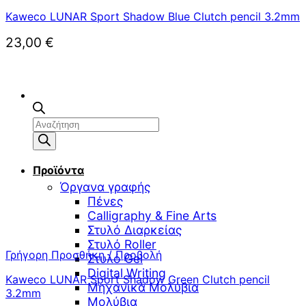
Kaweco LUNAR Sport Shadow Blue Clutch pencil 3.2mm
23,00
€
Αναζήτηση
προϊόντων
Προϊόντα
Όργανα γραφής
Πένες
Calligraphy & Fine Arts
Στυλό Διαρκείας
Στυλό Roller
Γρήγορη Προσθήκη / Προβολή
Στυλό Gel
Digital Writing
Kaweco LUNAR Sport Shadow Green Clutch pencil
Μηχανικά Μολύβια
3.2mm
Μολύβια