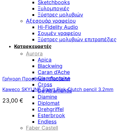
Sketchbooks
Ξυλομπογιές
Ξύστρες μολυβιών
Αξεσουάρ γραφείου
Hi-Fidelity Audio
Σουμέν γραφείου
Ξύστρες μολυβιών επιτραπέζιες
Κατασκευαστές
Aurora
Apica
Blackwing
Caran d’Ache
Clarefontaine
Γρήγορη Προσθήκη / Προβολή
Cross
Kaweco SKYLINE Sport Pink Clutch pencil 3.2mm
De Atramentis
Diamine
23,00
€
Diplomat
Drehgriffel
Esterbrook
Endless
Faber Castell