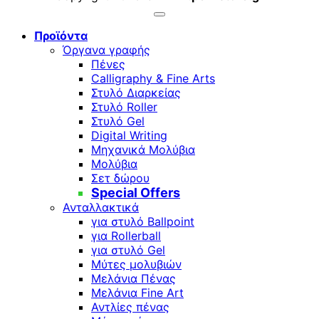
Προϊόντα
Όργανα γραφής
Πένες
Calligraphy & Fine Arts
Στυλό Διαρκείας
Στυλό Roller
Στυλό Gel
Digital Writing
Μηχανικά Μολύβια
Μολύβια
Σετ δώρου
Special Offers
Ανταλλακτικά
για στυλό Ballpoint
για Rollerball
για στυλό Gel
Μύτες μολυβιών
Μελάνια Πένας
Μελάνια Fine Art
Αντλίες πένας