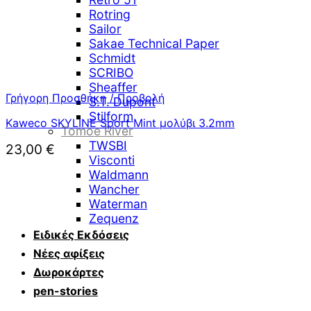
Rotring
Sailor
Sakae Technical Paper
Schmidt
SCRIBO
Sheaffer
Γρήγορη Προσθήκη / Προβολή
S.T. Dupont
Stilform
Kaweco SKYLINE Sport Mint μολύβι 3.2mm
Tomoe River
TWSBI
23,00
€
Visconti
Waldmann
Wancher
Waterman
Zequenz
Ειδικές Εκδόσεις
Νέες αφίξεις
Δωροκάρτες
pen-stories