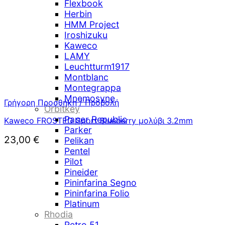
Flexbook
Herbin
HMM Project
Iroshizuku
Kaweco
LAMY
Leuchtturm1917
Montblanc
Montegrappa
Mnemosyne
Γρήγορη Προσθήκη / Προβολή
Orbitkey
Paper Republic
Kaweco FROSTED Sport Blueberry μολύβι 3.2mm
Parker
23,00
€
Pelikan
Pentel
Pilot
Pineider
Pininfarina Segno
Pininfarina Folio
Platinum
Rhodia
Retro 51