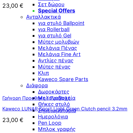
Σετ δώρου
23,00
€
Special Offers
Ανταλλακτικά
για στυλό Ballpoint
για Rollerball
για στυλό Gel
Μύτες μολυβιών
Μελάνια Πένας
Μελάνια Fine Art
Αντλίες πένας
Μύτες πένας
Κλιπ
Kaweco Spare Parts
Διάφορα
Δωροκάρτες
Μελανοδοχεία
Γρήγορη Προσθήκη / Προβολή
Θήκες στυλό
Kaweco LUNAR Sport Light Green Clutch pencil 3.2mm
Σημειωματάρια
Ημερολόγια
23,00
€
Pen Loop
Μπλοκ γραφής