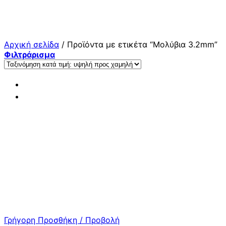
Μετάβαση
στο
περιεχόμενο
Αρχική σελίδα
/
Προϊόντα με ετικέτα “Μολύβια 3.2mm”
Φιλτράρισμα
Γρήγορη Προσθήκη / Προβολή