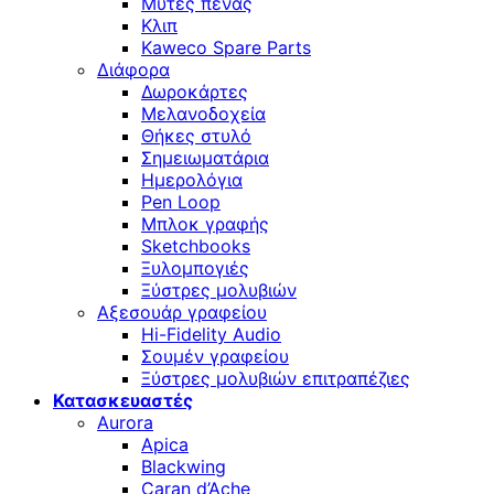
Μύτες πένας
Κλιπ
Kaweco Spare Parts
Διάφορα
Δωροκάρτες
Μελανοδοχεία
Θήκες στυλό
Σημειωματάρια
Ημερολόγια
Pen Loop
Μπλοκ γραφής
Sketchbooks
Ξυλομπογιές
Ξύστρες μολυβιών
Αξεσουάρ γραφείου
Hi-Fidelity Audio
Σουμέν γραφείου
Ξύστρες μολυβιών επιτραπέζιες
Κατασκευαστές
Aurora
Apica
Blackwing
Caran d’Ache