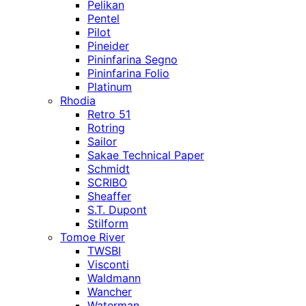
Pelikan
Pentel
Pilot
Pineider
Pininfarina Segno
Pininfarina Folio
Platinum
Rhodia
Retro 51
Rotring
Sailor
Sakae Technical Paper
Schmidt
SCRIBO
Sheaffer
S.T. Dupont
Stilform
Tomoe River
TWSBI
Visconti
Waldmann
Wancher
Waterman