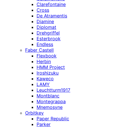
Clarefontaine
Cross
De Atramentis
Diamine
Diplomat
Drehgriffel
Esterbrook
Endless
Faber Castell
Flexbook
Herbin
HMM Project
Iroshizuku
Kaweco
LAMY
Leuchtturm1917
Montblanc
Montegrappa
Mnemosyne
Orbitkey
Paper Republic
Parker