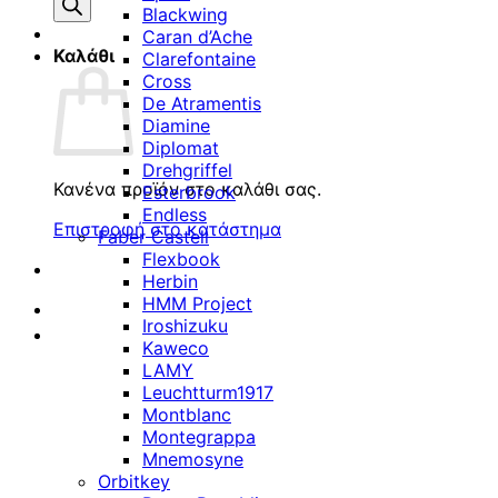
προϊόντων
Blackwing
Caran d’Ache
Καλάθι
Clarefontaine
Cross
De Atramentis
Diamine
Diplomat
Drehgriffel
Κανένα προϊόν στο καλάθι σας.
Esterbrook
Endless
Επιστροφή στο κατάστημα
Faber Castell
Flexbook
Herbin
HMM Project
Iroshizuku
Kaweco
LAMY
Leuchtturm1917
Montblanc
Montegrappa
Mnemosyne
Orbitkey