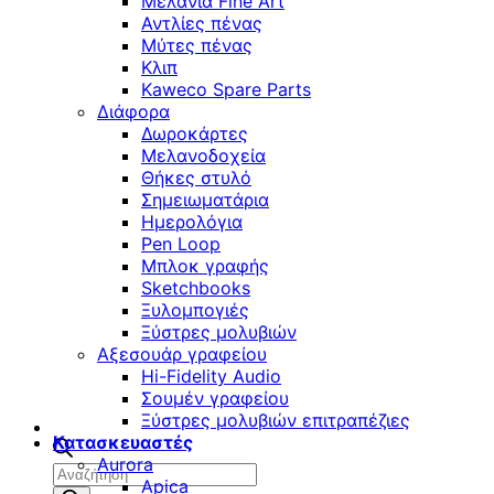
Μελάνια Fine Art
Αντλίες πένας
Μύτες πένας
Κλιπ
Kaweco Spare Parts
Διάφορα
Δωροκάρτες
Μελανοδοχεία
Θήκες στυλό
Σημειωματάρια
Ημερολόγια
Pen Loop
Μπλοκ γραφής
Sketchbooks
Ξυλομπογιές
Ξύστρες μολυβιών
Αξεσουάρ γραφείου
Hi-Fidelity Audio
Σουμέν γραφείου
Ξύστρες μολυβιών επιτραπέζιες
Κατασκευαστές
Aurora
Αναζήτηση
Apica