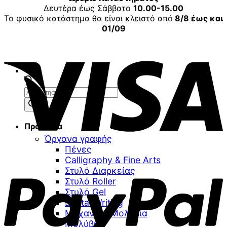
Δευτέρα έως Σάββατο
10.00-15.00
Το φυσικό κατάστημα θα είναι κλειστό από
8/8 έως και
01/09
V
Αναζήτηση
προϊόντων
Προϊόντα
Όργανα γραφής
Πένες
P
Calligraphy & Fine Arts
Στυλό Διαρκείας
Στυλό Roller
Στυλό Gel
Digital Writing
Μηχανικά Μολύβια
Μολύβια