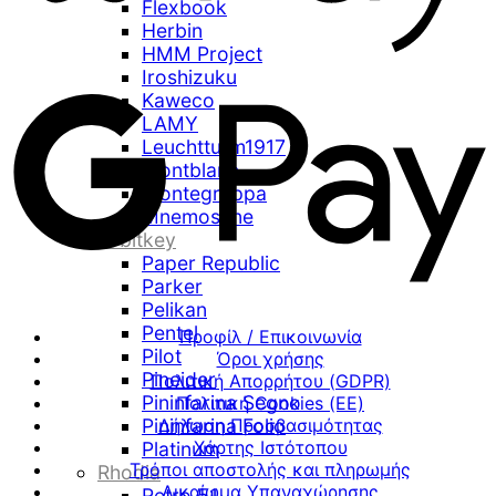
Flexbook
Herbin
HMM Project
Iroshizuku
Kaweco
LAMY
Leuchtturm1917
Montblanc
Montegrappa
Mnemosyne
Orbitkey
Paper Republic
Parker
Pelikan
Pentel
Προφίλ / Επικοινωνία
Pilot
Όροι χρήσης
Pineider
Πολιτική Απορρήτου (GDPR)
Pininfarina Segno
Πολιτική Cookies (ΕΕ)
Pininfarina Folio
Δήλωση Προσβασιμότητας
Χάρτης Ιστότοπου
Platinum
Τρόποι αποστολής και πληρωμής
Rhodia
Δικαίωμα Υπαναχώρησης
Retro 51