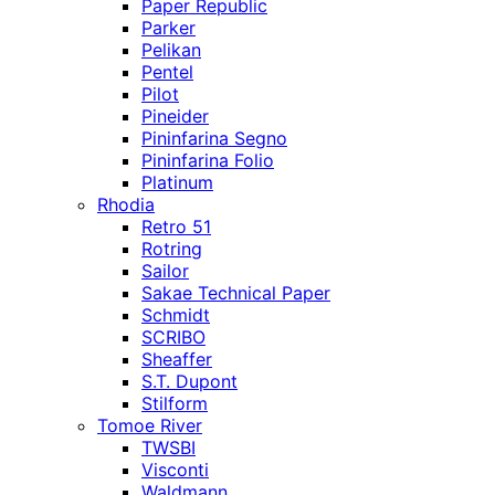
Paper Republic
Parker
Pelikan
Pentel
Pilot
Pineider
Pininfarina Segno
Pininfarina Folio
Platinum
Rhodia
Retro 51
Rotring
Sailor
Sakae Technical Paper
Schmidt
SCRIBO
Sheaffer
S.T. Dupont
Stilform
Tomoe River
TWSBI
Visconti
Waldmann