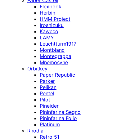
Faber Castell
Flexbook
Herbin
HMM Project
Iroshizuku
Kaweco
LAMY
Leuchtturm1917
Montblanc
Montegrappa
Mnemosyne
Orbitkey
Paper Republic
Parker
Pelikan
Pentel
Pilot
Pineider
Pininfarina Segno
Pininfarina Folio
Platinum
Rhodia
Retro 51