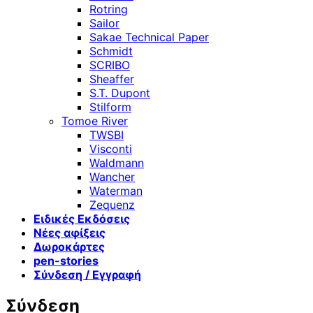
Rotring
Sailor
Sakae Technical Paper
Schmidt
SCRIBO
Sheaffer
S.T. Dupont
Stilform
Tomoe River
TWSBI
Visconti
Waldmann
Wancher
Waterman
Zequenz
Ειδικές Εκδόσεις
Νέες αφίξεις
Δωροκάρτες
pen-stories
Σύνδεση / Εγγραφή
Σύνδεση