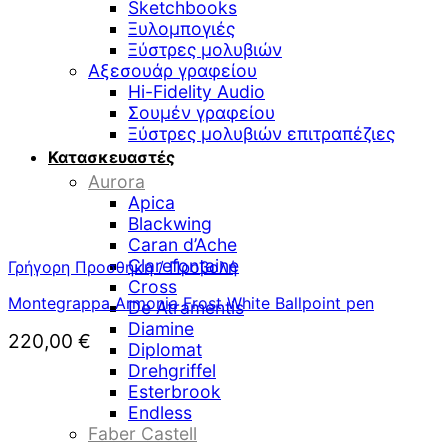
Sketchbooks
Ξυλομπογιές
Ξύστρες μολυβιών
Αξεσουάρ γραφείου
Hi-Fidelity Audio
Σουμέν γραφείου
Ξύστρες μολυβιών επιτραπέζιες
Κατασκευαστές
Aurora
Apica
Blackwing
Caran d’Ache
Clarefontaine
Γρήγορη Προσθήκη / Προβολή
Cross
Montegrappa Armonia Frost White Ballpoint pen
De Atramentis
Diamine
220,00
€
Diplomat
Drehgriffel
Esterbrook
Endless
Faber Castell