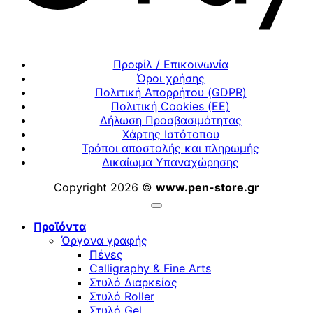
Προφίλ / Επικοινωνία
Όροι χρήσης
Πολιτική Απορρήτου (GDPR)
Πολιτική Cookies (ΕΕ)
Δήλωση Προσβασιμότητας
Χάρτης Ιστότοπου
Τρόποι αποστολής και πληρωμής
Δικαίωμα Υπαναχώρησης
Copyright 2026 ©
www.pen-store.gr
Προϊόντα
Όργανα γραφής
Πένες
Calligraphy & Fine Arts
Στυλό Διαρκείας
Στυλό Roller
Στυλό Gel