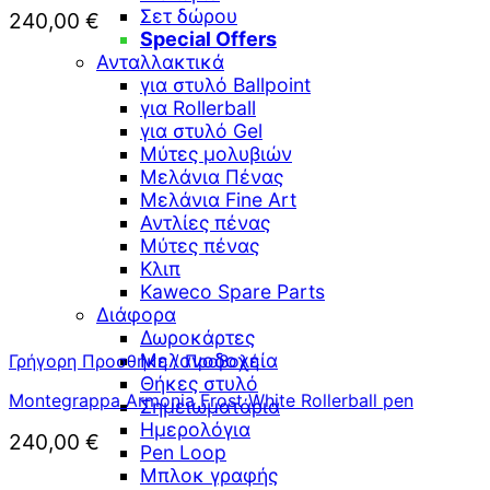
Σετ δώρου
240,00
€
Special Offers
Ανταλλακτικά
για στυλό Ballpoint
για Rollerball
για στυλό Gel
Μύτες μολυβιών
Μελάνια Πένας
Μελάνια Fine Art
Αντλίες πένας
Μύτες πένας
Κλιπ
Kaweco Spare Parts
Διάφορα
Δωροκάρτες
Μελανοδοχεία
Γρήγορη Προσθήκη / Προβολή
Θήκες στυλό
Montegrappa Armonia Frost White Rollerball pen
Σημειωματάρια
Ημερολόγια
240,00
€
Pen Loop
Μπλοκ γραφής