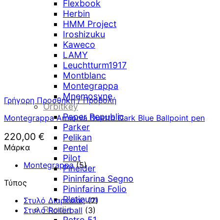
Flexbook
Herbin
HMM Project
Iroshizuku
Kaweco
LAMY
Leuchtturm1917
Montblanc
Montegrappa
Mnemosyne
Γρήγορη Προσθήκη / Προβολή
Orbitkey
Paper Republic
Montegrappa Armonia Duetto Dark Blue Ballpoint pen
Parker
220,00
€
Pelikan
Μάρκα
Pentel
Pilot
Montegrappa
(5)
Pineider
Pininfarina Segno
Τύπος
Pininfarina Folio
Platinum
Στυλό Διαρκείας
(2)
Rhodia
Στυλό Rollerball
(3)
Retro 51