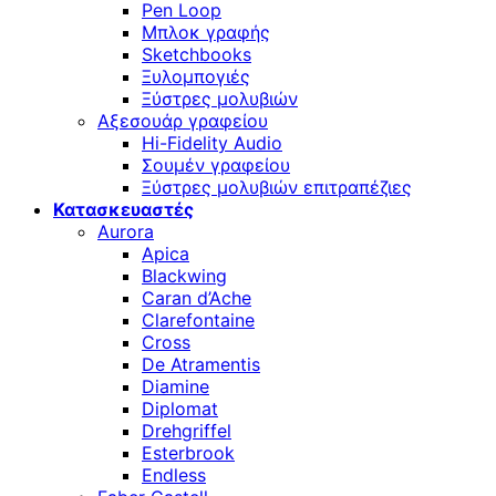
Pen Loop
Μπλοκ γραφής
Sketchbooks
Ξυλομπογιές
Ξύστρες μολυβιών
Αξεσουάρ γραφείου
Hi-Fidelity Audio
Σουμέν γραφείου
Ξύστρες μολυβιών επιτραπέζιες
Κατασκευαστές
Aurora
Apica
Blackwing
Caran d’Ache
Clarefontaine
Cross
De Atramentis
Diamine
Diplomat
Drehgriffel
Esterbrook
Endless