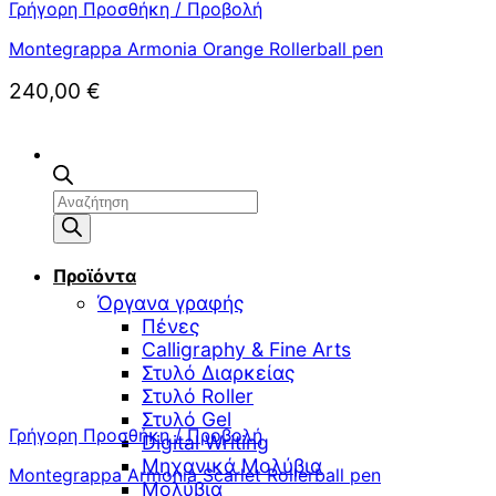
Γρήγορη Προσθήκη / Προβολή
Montegrappa Armonia Orange Rollerball pen
240,00
€
Αναζήτηση
προϊόντων
Προϊόντα
Όργανα γραφής
Πένες
Calligraphy & Fine Arts
Στυλό Διαρκείας
Στυλό Roller
Στυλό Gel
Γρήγορη Προσθήκη / Προβολή
Digital Writing
Μηχανικά Μολύβια
Montegrappa Armonia Scarlet Rollerball pen
Μολύβια