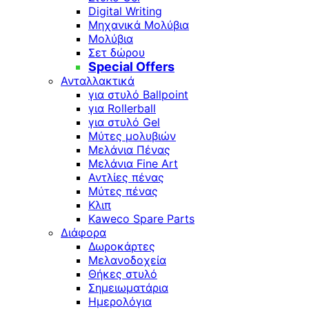
Digital Writing
Μηχανικά Μολύβια
Μολύβια
Σετ δώρου
Special Offers
Ανταλλακτικά
για στυλό Ballpoint
για Rollerball
για στυλό Gel
Μύτες μολυβιών
Μελάνια Πένας
Μελάνια Fine Art
Αντλίες πένας
Μύτες πένας
Κλιπ
Kaweco Spare Parts
Διάφορα
Δωροκάρτες
Μελανοδοχεία
Θήκες στυλό
Σημειωματάρια
Ημερολόγια