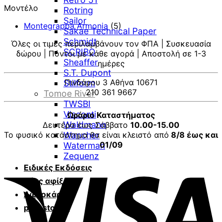
Μοντέλο
Rotring
Sailor
Montegrappa Armonia
(5)
Sakae Technical Paper
Schmidt
Όλες οι τιμές περιλαμβάνουν τον ΦΠΑ | Συσκευασία
SCRIBO
δώρου | Πόντοι με κάθε αγορά | Αποστολή σε 1-3
Sheaffer
ημέρες
S.T. Dupont
Πινδάρου 3 Αθήνα 10671
Stilform
210 361 9667
Tomoe River
TWSBI
Visconti
Ωράριο Καταστήματος
Waldmann
Δευτέρα έως Σάββατο
10.00-15.00
Το φυσικό κατάστημα θα είναι κλειστό από
Wancher
8/8 έως και
01/09
Waterman
Zequenz
V
Ειδικές Εκδόσεις
Νέες αφίξεις
Δωροκάρτες
pen-stories