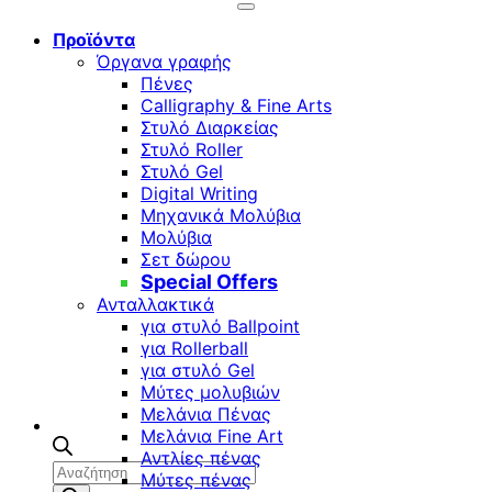
Προϊόντα
Όργανα γραφής
Πένες
Calligraphy & Fine Arts
Στυλό Διαρκείας
Στυλό Roller
Στυλό Gel
Digital Writing
Μηχανικά Μολύβια
Μολύβια
Σετ δώρου
Special Offers
Ανταλλακτικά
για στυλό Ballpoint
για Rollerball
για στυλό Gel
Μύτες μολυβιών
Μελάνια Πένας
Μελάνια Fine Art
Αντλίες πένας
Αναζήτηση
Μύτες πένας