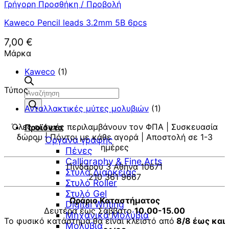
Γρήγορη Προσθήκη / Προβολή
Kaweco Pencil leads 3.2mm 5B 6pcs
7,00
€
Μάρκα
Kaweco
(1)
Τύπος
Αναζήτηση
προϊόντων
Ανταλλακτικές μύτες μολυβιών
(1)
Όλες οι τιμές περιλαμβάνουν τον ΦΠΑ | Συσκευασία
Προϊόντα
δώρου | Πόντοι με κάθε αγορά | Αποστολή σε 1-3
Όργανα γραφής
ημέρες
Πένες
Calligraphy & Fine Arts
Πινδάρου 3 Αθήνα 10671
Στυλό Διαρκείας
210 361 9667
Στυλό Roller
Στυλό Gel
Ωράριο Καταστήματος
Digital Writing
Δευτέρα έως Σάββατο
10.00-15.00
Μηχανικά Μολύβια
Το φυσικό κατάστημα θα είναι κλειστό από
8/8 έως και
Μολύβια