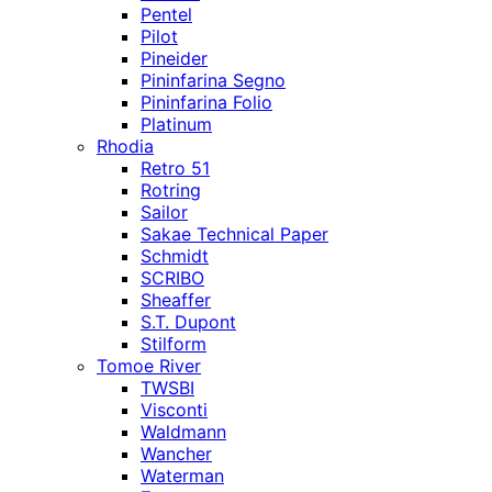
Pentel
Pilot
Pineider
Pininfarina Segno
Pininfarina Folio
Platinum
Rhodia
Retro 51
Rotring
Sailor
Sakae Technical Paper
Schmidt
SCRIBO
Sheaffer
S.T. Dupont
Stilform
Tomoe River
TWSBI
Visconti
Waldmann
Wancher
Waterman