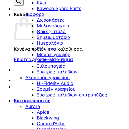
προϊόντων
Κλιπ
Kaweco Spare Parts
Διάφορα
Καλάθι
Δωροκάρτες
Μελανοδοχεία
Θήκες στυλό
Σημειωματάρια
Ημερολόγια
Pen Loop
Κανένα προϊόν στο καλάθι σας.
Μπλοκ γραφής
Επιστροφή στο κατάστημα
Sketchbooks
Ξυλομπογιές
Ξύστρες μολυβιών
Αξεσουάρ γραφείου
Hi-Fidelity Audio
Σουμέν γραφείου
Ξύστρες μολυβιών επιτραπέζιες
Κατασκευαστές
Aurora
Apica
Blackwing
Caran d’Ache