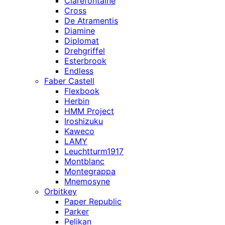
Clarefontaine
Cross
De Atramentis
Diamine
Diplomat
Drehgriffel
Esterbrook
Endless
Faber Castell
Flexbook
Herbin
HMM Project
Iroshizuku
Kaweco
LAMY
Leuchtturm1917
Montblanc
Montegrappa
Mnemosyne
Orbitkey
Paper Republic
Parker
Pelikan