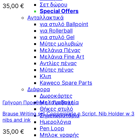
Σετ δώρου
35,00
€
Special Offers
Ανταλλακτικά
για στυλό Ballpoint
για Rollerball
για στυλό Gel
Μύτες μολυβιών
Μελάνια Πένας
Μελάνια Fine Art
Αντλίες πένας
Μύτες πένας
Κλιπ
Kaweco Spare Parts
Διάφορα
Δωροκάρτες
Μελανοδοχεία
Γρήγορη Προσθήκη / Προβολή
Θήκες στυλό
Brause Writing set Copperplate n Script, Nib Holder w 3
Σημειωματάρια
nibs and ink
Ημερολόγια
Pen Loop
35,00
€
Μπλοκ γραφής