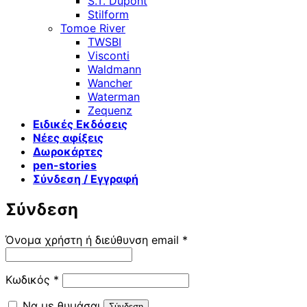
S.T. Dupont
Stilform
Tomoe River
TWSBI
Visconti
Waldmann
Wancher
Waterman
Zequenz
Ειδικές Εκδόσεις
Νέες αφίξεις
Δωροκάρτες
pen-stories
Σύνδεση / Εγγραφή
Σύνδεση
Απαιτείται
Όνομα χρήστη ή διεύθυνση email
*
Απαιτείται
Κωδικός
*
Να με θυμάσαι
Σύνδεση