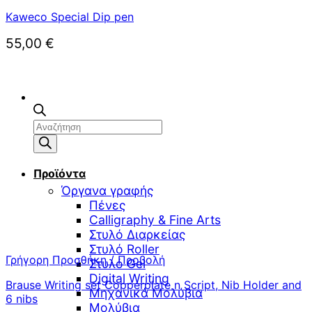
Kaweco Special Dip pen
55,00
€
Αναζήτηση
προϊόντων
Προϊόντα
Όργανα γραφής
Πένες
Calligraphy & Fine Arts
Στυλό Διαρκείας
Στυλό Roller
Γρήγορη Προσθήκη / Προβολή
Στυλό Gel
Digital Writing
Brause Writing set Copperplate n Script, Nib Holder and
Μηχανικά Μολύβια
6 nibs
Μολύβια