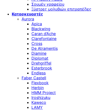
Σουμέν γραφείου
Ξύστρες μολυβιών επιτραπέζιες
Κατασκευαστές
Aurora
Apica
Blackwing
Caran d’Ache
Clarefontaine
Cross
De Atramentis
Diamine
Diplomat
Drehgriffel
Esterbrook
Endless
Faber Castell
Flexbook
Herbin
HMM Project
Iroshizuku
Kaweco
LAMY