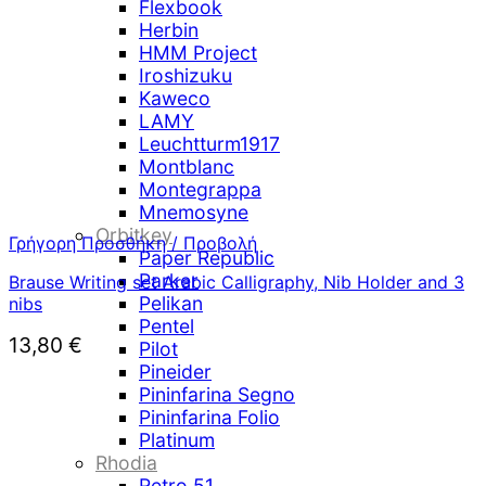
Flexbook
Herbin
HMM Project
Iroshizuku
Kaweco
LAMY
Leuchtturm1917
Montblanc
Montegrappa
Mnemosyne
Orbitkey
Γρήγορη Προσθήκη / Προβολή
Paper Republic
Parker
Brause Writing set Arabic Calligraphy, Nib Holder and 3
Pelikan
nibs
Pentel
13,80
€
Pilot
Pineider
Pininfarina Segno
Pininfarina Folio
Platinum
Rhodia
Retro 51