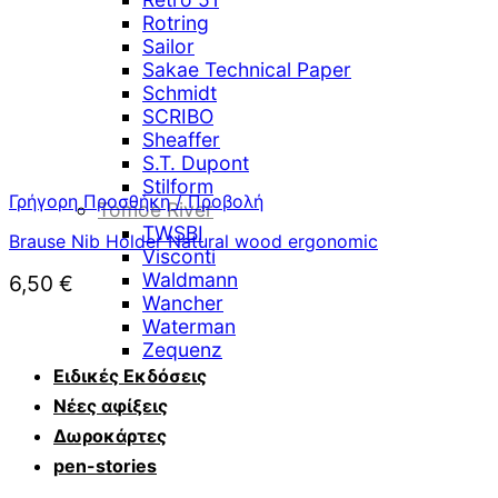
Rotring
Sailor
Sakae Technical Paper
Schmidt
SCRIBO
Sheaffer
S.T. Dupont
Stilform
Γρήγορη Προσθήκη / Προβολή
Tomoe River
TWSBI
Brause Nib Holder Natural wood ergonomic
Visconti
Waldmann
6,50
€
Wancher
Waterman
Zequenz
Ειδικές Εκδόσεις
Νέες αφίξεις
Δωροκάρτες
pen-stories