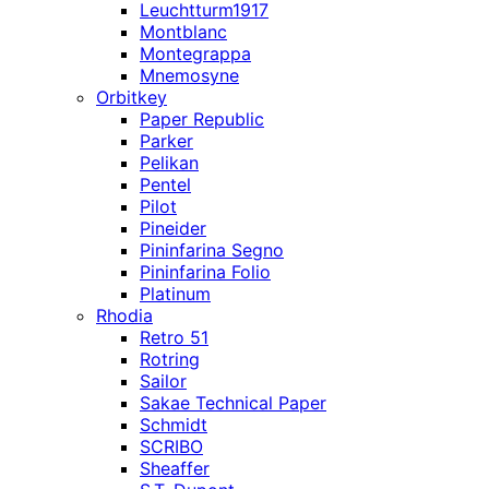
Leuchtturm1917
Montblanc
Montegrappa
Mnemosyne
Orbitkey
Paper Republic
Parker
Pelikan
Pentel
Pilot
Pineider
Pininfarina Segno
Pininfarina Folio
Platinum
Rhodia
Retro 51
Rotring
Sailor
Sakae Technical Paper
Schmidt
SCRIBO
Sheaffer