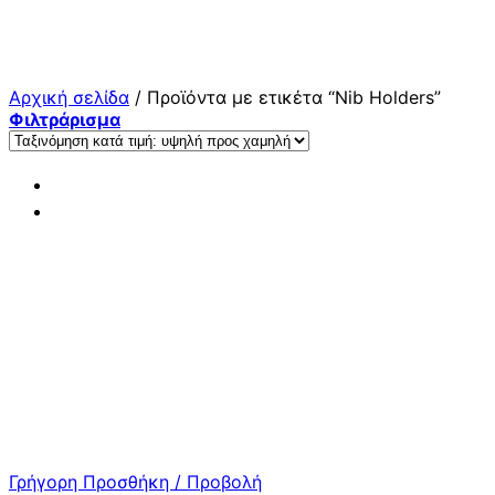
Μετάβαση
στο
περιεχόμενο
Αρχική σελίδα
/
Προϊόντα με ετικέτα “Nib Holders”
Φιλτράρισμα
Γρήγορη Προσθήκη / Προβολή