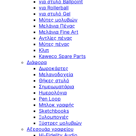
για στυλό Ballpoint
για Rollerball
για στυλό Gel
Μύτες μολυβιών
Μελάνια Πένας
Μελάνια Fine Art
Αντλίες πένας
Μύτες πένας
Κλιπ
Kaweco Spare Parts
Διάφορα
Δωροκάρτες
Μελανοδοχεία
Θήκες στυλό
Σημειωματάρια
Ημερολόγια
Pen Loop
Μπλοκ γραφής
Sketchbooks
Ξυλομπογιές
Ξύστρες μολυβιών
Αξεσουάρ γραφείου
Hi-Fidelity Audio