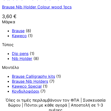
Brause Nib Holder Colour wood 1pcs
3,60
€
Μάρκα
Brause
(8)
Kaweco
(1)
Τύπος
Dip pens
(1)
Nib Holder
(8)
Μοντέλο
Brause Calligraphy kits
(1)
Brause Nib Holders
(7)
Kaweco Special
(1)
Κονδυλοφόροι
(7)
Όλες οι τιμές περιλαμβάνουν τον ΦΠΑ | Συσκευασία
δώρου | Πόντοι με κάθε αγορά | Αποστολή σε 1-3
ημέρες