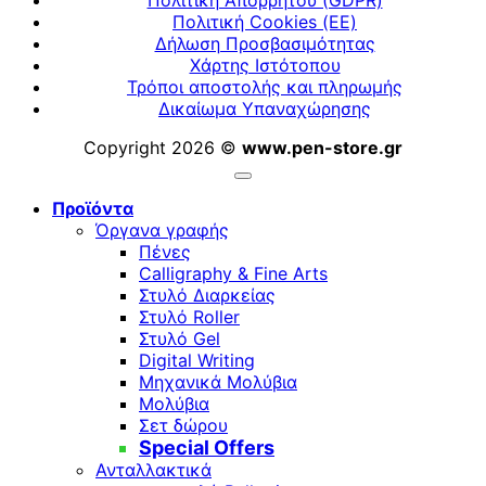
Πολιτική Απορρήτου (GDPR)
Πολιτική Cookies (ΕΕ)
Δήλωση Προσβασιμότητας
Χάρτης Ιστότοπου
Τρόποι αποστολής και πληρωμής
Δικαίωμα Υπαναχώρησης
Copyright 2026 ©
www.pen-store.gr
Προϊόντα
Όργανα γραφής
Πένες
Calligraphy & Fine Arts
Στυλό Διαρκείας
Στυλό Roller
Στυλό Gel
Digital Writing
Μηχανικά Μολύβια
Μολύβια
Σετ δώρου
Special Offers
Ανταλλακτικά