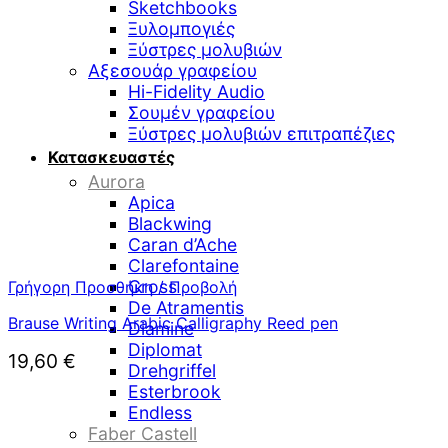
Sketchbooks
Ξυλομπογιές
Ξύστρες μολυβιών
Αξεσουάρ γραφείου
Hi-Fidelity Audio
Σουμέν γραφείου
Ξύστρες μολυβιών επιτραπέζιες
Κατασκευαστές
Aurora
Apica
Blackwing
Caran d’Ache
Clarefontaine
Cross
Γρήγορη Προσθήκη / Προβολή
De Atramentis
Brause Writing Arabic Calligraphy Reed pen
Diamine
Diplomat
19,60
€
Drehgriffel
Esterbrook
Endless
Faber Castell