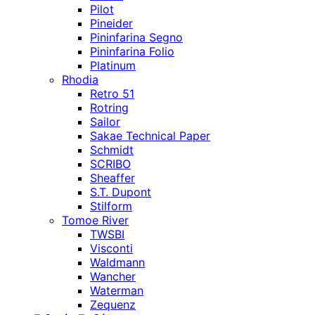
Pilot
Pineider
Pininfarina Segno
Pininfarina Folio
Platinum
Rhodia
Retro 51
Rotring
Sailor
Sakae Technical Paper
Schmidt
SCRIBO
Sheaffer
S.T. Dupont
Stilform
Tomoe River
TWSBI
Visconti
Waldmann
Wancher
Waterman
Zequenz