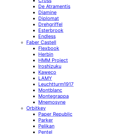
Cross
De Atramentis
Diamine
Diplomat
Drehgriffel
Esterbrook
Endless
Faber Castell
Flexbook
Herbin
HMM Project
Iroshizuku
Kaweco
LAMY
Leuchtturm1917
Montblanc
Montegrappa
Mnemosyne
Orbitkey
Paper Republic
Parker
Pelikan
Pentel