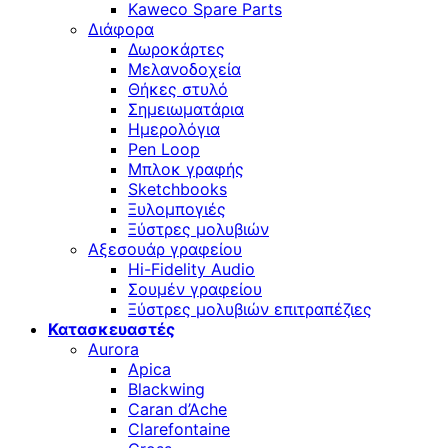
Kaweco Spare Parts
Διάφορα
Δωροκάρτες
Μελανοδοχεία
Θήκες στυλό
Σημειωματάρια
Ημερολόγια
Pen Loop
Μπλοκ γραφής
Sketchbooks
Ξυλομπογιές
Ξύστρες μολυβιών
Αξεσουάρ γραφείου
Hi-Fidelity Audio
Σουμέν γραφείου
Ξύστρες μολυβιών επιτραπέζιες
Κατασκευαστές
Aurora
Apica
Blackwing
Caran d’Ache
Clarefontaine