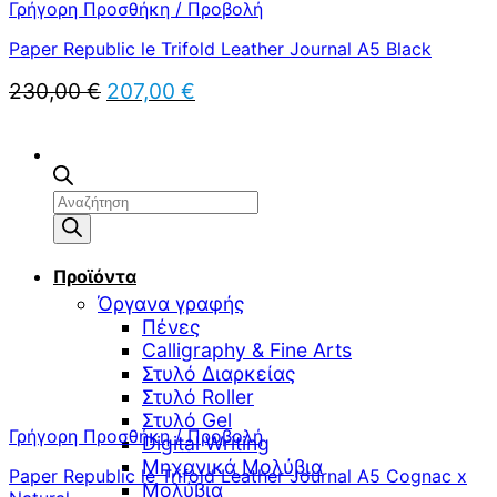
Γρήγορη Προσθήκη / Προβολή
Paper Republic le Trifold Leather Journal A5 Black
Original
Η
230,00
€
207,00
€
price
τρέχουσα
was:
τιμή
230,00 €.
είναι:
207,00 €.
Αναζήτηση
προϊόντων
Προϊόντα
Όργανα γραφής
Πένες
Calligraphy & Fine Arts
Στυλό Διαρκείας
Στυλό Roller
Στυλό Gel
Γρήγορη Προσθήκη / Προβολή
Digital Writing
Μηχανικά Μολύβια
Paper Republic le Trifold Leather Journal A5 Cognac x
Μολύβια