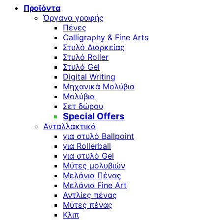
Προϊόντα
Όργανα γραφής
Πένες
Calligraphy & Fine Arts
Στυλό Διαρκείας
Στυλό Roller
Στυλό Gel
Digital Writing
Μηχανικά Μολύβια
Μολύβια
Σετ δώρου
Special Offers
Ανταλλακτικά
για στυλό Ballpoint
για Rollerball
για στυλό Gel
Μύτες μολυβιών
Μελάνια Πένας
Μελάνια Fine Art
Αντλίες πένας
Μύτες πένας
Κλιπ