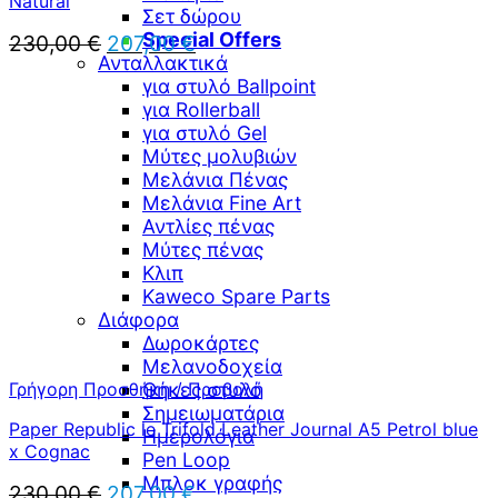
Natural
Σετ δώρου
Special Offers
Original
Η
230,00
€
207,00
€
Ανταλλακτικά
price
τρέχουσα
was:
τιμή
για στυλό Ballpoint
230,00 €.
είναι:
για Rollerball
207,00 €.
για στυλό Gel
Μύτες μολυβιών
Μελάνια Πένας
Μελάνια Fine Art
Αντλίες πένας
Μύτες πένας
Κλιπ
Kaweco Spare Parts
Διάφορα
Δωροκάρτες
Μελανοδοχεία
Γρήγορη Προσθήκη / Προβολή
Θήκες στυλό
Σημειωματάρια
Paper Republic le Trifold Leather Journal A5 Petrol blue
Ημερολόγια
x Cognac
Pen Loop
Μπλοκ γραφής
Original
Η
230,00
€
207,00
€