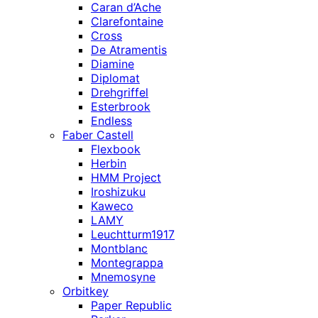
Caran d’Ache
Clarefontaine
Cross
De Atramentis
Diamine
Diplomat
Drehgriffel
Esterbrook
Endless
Faber Castell
Flexbook
Herbin
HMM Project
Iroshizuku
Kaweco
LAMY
Leuchtturm1917
Montblanc
Montegrappa
Mnemosyne
Orbitkey
Paper Republic