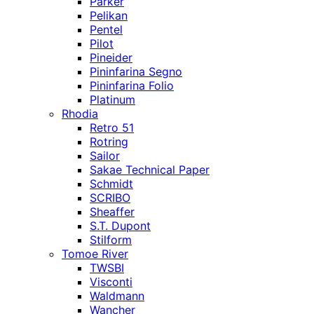
Parker
Pelikan
Pentel
Pilot
Pineider
Pininfarina Segno
Pininfarina Folio
Platinum
Rhodia
Retro 51
Rotring
Sailor
Sakae Technical Paper
Schmidt
SCRIBO
Sheaffer
S.T. Dupont
Stilform
Tomoe River
TWSBI
Visconti
Waldmann
Wancher