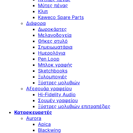
Μύτες πένας
Κλιπ
Kaweco Spare Parts
Διάφορα
Δωροκάρτες
Μελανοδοχεία
Θήκες στυλό
Σημειωματάρια
Ημερολόγια
Pen Loop
Μπλοκ γραφής
Sketchbooks
Ξυλομπογιές
Ξύστρες μολυβιών
Αξεσουάρ γραφείου
Hi-Fidelity Audio
Σουμέν γραφείου
Ξύστρες μολυβιών επιτραπέζιες
Κατασκευαστές
Aurora
Apica
Blackwing