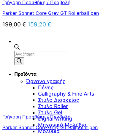
Γρήγορη Προσθήκη / Προβολή
Parker Sonnet Core Grey GT Rollerball pen
Original
Η
199,00
€
159,20
€
price
τρέχουσα
was:
τιμή
199,00 €.
είναι:
159,20 €.
Αναζήτηση
προϊόντων
Προϊόντα
Όργανα γραφής
Πένες
Calligraphy & Fine Arts
Στυλό Διαρκείας
Στυλό Roller
Στυλό Gel
Γρήγορη Προσθήκη / Προβολή
Digital Writing
Μηχανικά Μολύβια
Parker Sonnet Core Grey GT Ballpoint pen
Μολύβια