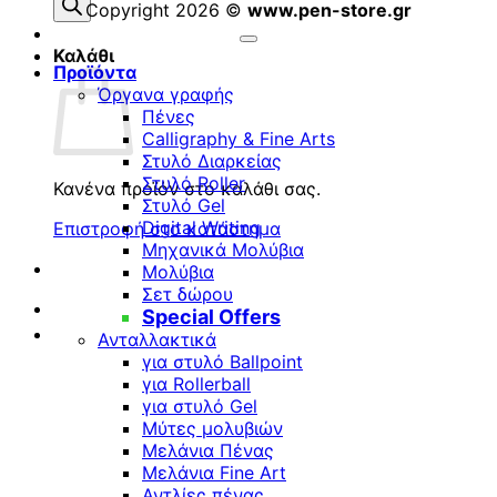
προϊόντων
Copyright 2026 ©
www.pen-store.gr
Καλάθι
Προϊόντα
Όργανα γραφής
Πένες
Calligraphy & Fine Arts
Στυλό Διαρκείας
Στυλό Roller
Κανένα προϊόν στο καλάθι σας.
Στυλό Gel
Digital Writing
Επιστροφή στο κατάστημα
Μηχανικά Μολύβια
Μολύβια
Σετ δώρου
Special Offers
Ανταλλακτικά
για στυλό Ballpoint
για Rollerball
για στυλό Gel
Μύτες μολυβιών
Μελάνια Πένας
Μελάνια Fine Art
Αντλίες πένας