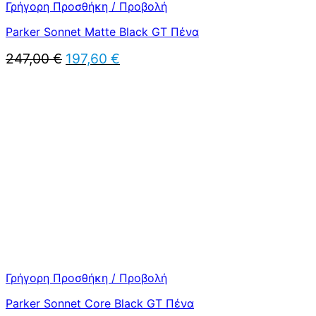
Γρήγορη Προσθήκη / Προβολή
Parker Sonnet Matte Black GT Πένα
Original
Η
247,00
€
197,60
€
price
τρέχουσα
was:
τιμή
247,00 €.
είναι:
197,60 €.
Γρήγορη Προσθήκη / Προβολή
Parker Sonnet Core Black GT Πένα