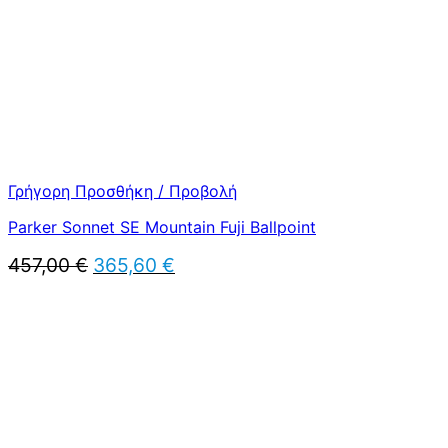
Γρήγορη Προσθήκη / Προβολή
Parker Sonnet SE Mountain Fuji Ballpoint
Original
Η
457,00
€
365,60
€
price
τρέχουσα
was:
τιμή
457,00 €.
είναι:
365,60 €.