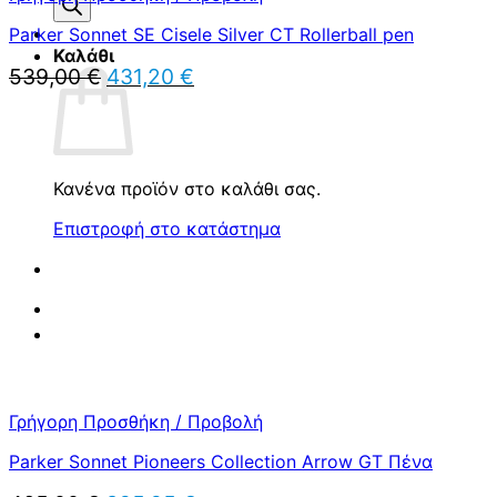
προϊόντων
Parker Sonnet SE Cisele Silver CT Rollerball pen
Καλάθι
Original
Η
539,00
€
431,20
€
price
τρέχουσα
was:
τιμή
539,00 €.
είναι:
431,20 €.
Κανένα προϊόν στο καλάθι σας.
Επιστροφή στο κατάστημα
Γρήγορη Προσθήκη / Προβολή
Parker Sonnet Pioneers Collection Arrow GT Πένα