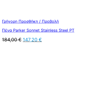
Γρήγορη Προσθήκη / Προβολή
Πένα Parker Sonnet Stainless Steel PT
Original
Η
184,00
€
147,20
€
price
τρέχουσα
was:
τιμή
184,00 €.
είναι:
147,20 €.