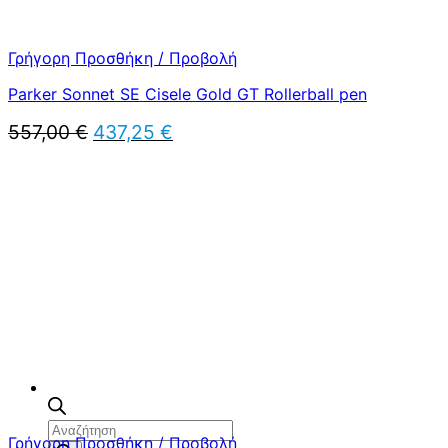
Γρήγορη Προσθήκη / Προβολή
Parker Sonnet SE Cisele Gold GT Rollerball pen
Original
Η
557,00
€
437,25
€
price
τρέχουσα
was:
τιμή
557,00 €.
είναι:
437,25 €.
Αναζήτηση
Γρήγορη Προσθήκη / Προβολή