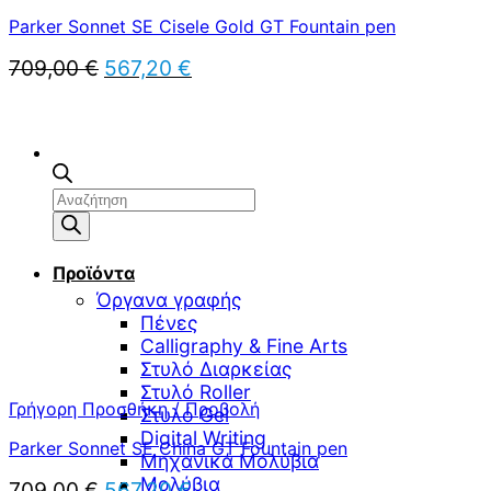
Parker Sonnet SE Cisele Gold GT Fountain pen
Original
Η
709,00
€
567,20
€
price
τρέχουσα
was:
τιμή
709,00 €.
είναι:
567,20 €.
Αναζήτηση
προϊόντων
Προϊόντα
Όργανα γραφής
Πένες
Calligraphy & Fine Arts
Στυλό Διαρκείας
Στυλό Roller
Γρήγορη Προσθήκη / Προβολή
Στυλό Gel
Digital Writing
Parker Sonnet SE China GT Fountain pen
Μηχανικά Μολύβια
Μολύβια
Original
Η
709,00
€
567,20
€