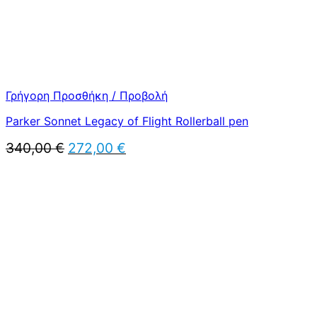
Γρήγορη Προσθήκη / Προβολή
Parker Sonnet Legacy of Flight Rollerball pen
Original
Η
340,00
€
272,00
€
price
τρέχουσα
was:
τιμή
340,00 €.
είναι:
272,00 €.