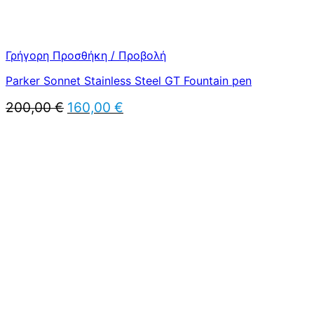
Γρήγορη Προσθήκη / Προβολή
Parker Sonnet Stainless Steel GT Fountain pen
Original
Η
200,00
€
160,00
€
price
τρέχουσα
was:
τιμή
200,00 €.
είναι:
160,00 €.