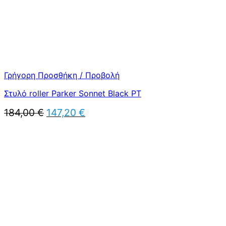
Γρήγορη Προσθήκη / Προβολή
Στυλό roller Parker Sonnet Black PT
Original
Η
184,00
€
147,20
€
price
τρέχουσα
was:
τιμή
184,00 €.
είναι:
147,20 €.