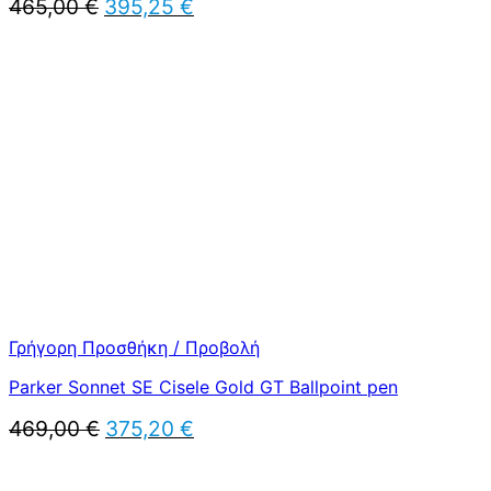
Original
Η
465,00
€
395,25
€
price
τρέχουσα
was:
τιμή
465,00 €.
είναι:
395,25 €.
Γρήγορη Προσθήκη / Προβολή
Parker Sonnet SE Cisele Gold GT Ballpoint pen
Original
Η
469,00
€
375,20
€
price
τρέχουσα
was:
τιμή