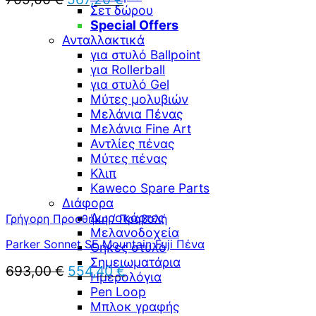
Σετ δώρου
price
τρέχουσα
Special Offers
was:
τιμή
Ανταλλακτικά
709,00 €.
είναι:
567,20 €.
για στυλό Ballpoint
για Rollerball
για στυλό Gel
Μύτες μολυβιών
Μελάνια Πένας
Μελάνια Fine Art
Αντλίες πένας
Μύτες πένας
Κλιπ
Kaweco Spare Parts
Διάφορα
Δωροκάρτες
Γρήγορη Προσθήκη / Προβολή
Μελανοδοχεία
Parker Sonnet SE Mountain Fuji Πένα
Θήκες στυλό
Σημειωματάρια
Original
Η
693,00
€
554,40
€
Ημερολόγια
price
τρέχουσα
Pen Loop
was:
τιμή
Μπλοκ γραφής
693,00 €.
είναι: