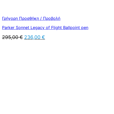
Γρήγορη Προσθήκη / Προβολή
Parker Sonnet Legacy of Flight Ballpoint pen
Original
Η
295,00
€
236,00
€
price
τρέχουσα
was:
τιμή
295,00 €.
είναι:
236,00 €.