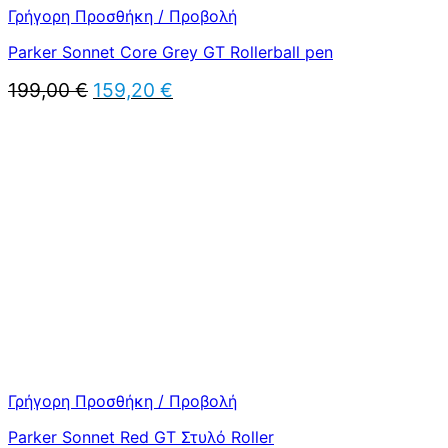
Γρήγορη Προσθήκη / Προβολή
Parker Sonnet Core Grey GT Rollerball pen
Original
Η
199,00
€
159,20
€
price
τρέχουσα
was:
τιμή
199,00 €.
είναι:
159,20 €.
Γρήγορη Προσθήκη / Προβολή
Parker Sonnet Red GT Στυλό Roller