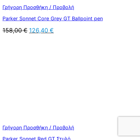
Γρήγορη Προσθήκη / Προβολή
Parker Sonnet Core Grey GT Ballpoint pen
Original
Η
158,00
€
126,40
€
price
τρέχουσα
was:
τιμή
158,00 €.
είναι:
126,40 €.
Γρήγορη Προσθήκη / Προβολή
Parker Sonnet Red GT Στυλό