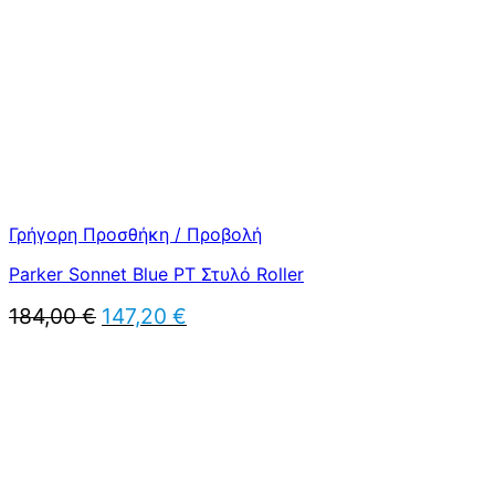
Γρήγορη Προσθήκη / Προβολή
Parker Sonnet Blue PT Στυλό Roller
Original
Η
184,00
€
147,20
€
price
τρέχουσα
was:
τιμή
184,00 €.
είναι:
147,20 €.