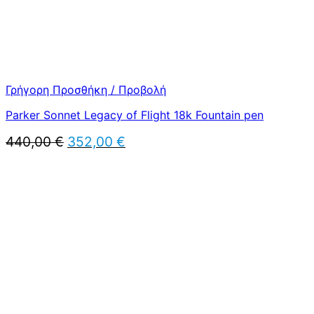
Γρήγορη Προσθήκη / Προβολή
Parker Sonnet Legacy of Flight 18k Fountain pen
Original
Η
440,00
€
352,00
€
price
τρέχουσα
was:
τιμή
440,00 €.
είναι:
352,00 €.