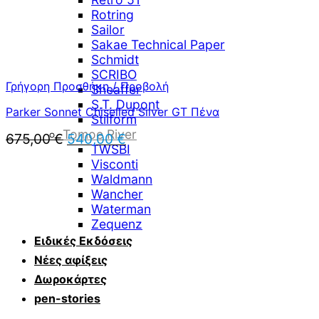
Rotring
Sailor
Sakae Technical Paper
Schmidt
SCRIBO
Γρήγορη Προσθήκη / Προβολή
Sheaffer
S.T. Dupont
Parker Sonnet Chiselled Silver GT Πένα
Stilform
Tomoe River
Original
Η
675,00
€
540,00
€
TWSBI
price
τρέχουσα
Visconti
was:
τιμή
Waldmann
675,00 €.
είναι:
Wancher
540,00 €.
Waterman
Zequenz
Ειδικές Εκδόσεις
Νέες αφίξεις
Δωροκάρτες
pen-stories