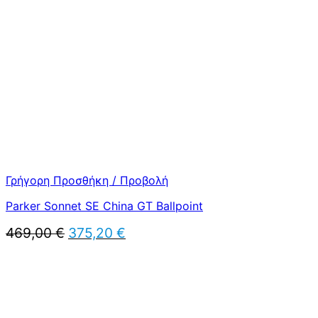
469,00 €.
είναι:
375,20 €.
Γρήγορη Προσθήκη / Προβολή
Parker Sonnet SE China GT Ballpoint
Original
Η
469,00
€
375,20
€
price
τρέχουσα
was:
τιμή
469,00 €.
είναι:
375,20 €.