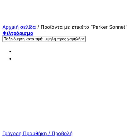
Μετάβαση
στο
περιεχόμενο
Αρχική σελίδα
/
Προϊόντα με ετικέτα “Parker Sonnet”
Φιλτράρισμα
Γρήγορη Προσθήκη / Προβολή