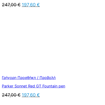
Original
Η
247,00
€
197,60
€
price
τρέχουσα
was:
τιμή
247,00 €.
είναι:
197,60 €.
Γρήγορη Προσθήκη / Προβολή
Parker Sonnet Red GT Fountain pen
Original
Η
247,00
€
197,60
€
price
τρέχουσα
was:
τιμή