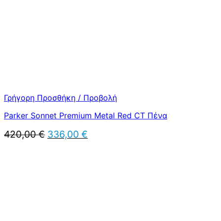
Γρήγορη Προσθήκη / Προβολή
Parker Sonnet Premium Metal Red CT Πένα
Original
Η
420,00
€
336,00
€
price
τρέχουσα
was:
τιμή
420,00 €.
είναι:
336,00 €.