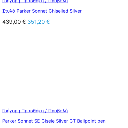
Γρήγορη Προσθήκη / Προβολή
Στυλό Parker Sonnet Chiselled Silver
Original
Η
439,00
€
351,20
€
price
τρέχουσα
was:
τιμή
439,00 €.
είναι:
351,20 €.
Γρήγορη Προσθήκη / Προβολή
Parker Sonnet SE Cisele Silver CT Ballpoint pen