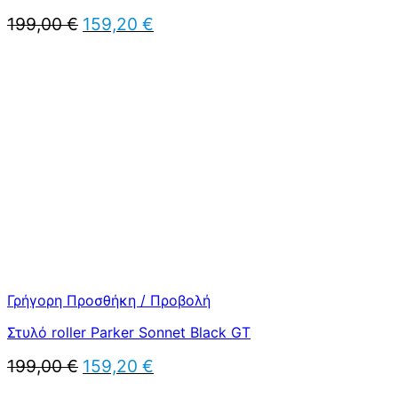
Original
Η
199,00
€
159,20
€
price
τρέχουσα
was:
τιμή
199,00 €.
είναι:
159,20 €.
Γρήγορη Προσθήκη / Προβολή
Στυλό roller Parker Sonnet Black GT
Original
Η
199,00
€
159,20
€
price
τρέχουσα