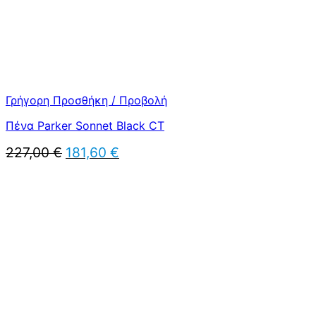
Γρήγορη Προσθήκη / Προβολή
Πένα Parker Sonnet Black CT
Original
Η
227,00
€
181,60
€
price
τρέχουσα
was:
τιμή
227,00 €.
είναι:
181,60 €.