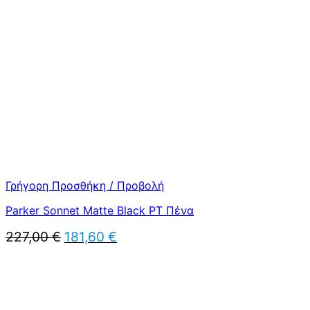
247,00 €.
είναι:
197,60 €.
Γρήγορη Προσθήκη / Προβολή
Parker Sonnet Matte Black PT Πένα
Original
Η
227,00
€
181,60
€
price
τρέχουσα
was:
τιμή
227,00 €.
είναι:
181,60 €.