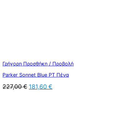
Γρήγορη Προσθήκη / Προβολή
Parker Sonnet Blue PT Πένα
Original
Η
227,00
€
181,60
€
price
τρέχουσα
was:
τιμή
227,00 €.
είναι:
181,60 €.