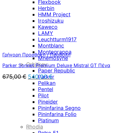
Flexbook
Herbin
HMM Project
Iroshizuku
Kaweco
LAMY
Leuchtturm1917
Montblanc
Montegrappa
Γρήγορη Προσθήκη / Προβολή
Mnemosyne
Orbitkey
Parker Sonnet Premium Deluxe Mistral GT Πένα
Paper Republic
Original
Η
675,00
€
540,00
€
Parker
price
τρέχουσα
Pelikan
was:
τιμή
Pentel
675,00 €.
είναι:
Pilot
540,00 €.
Pineider
Pininfarina Segno
Pininfarina Folio
Platinum
Rhodia
Retro 51