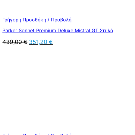
Γρήγορη Προσθήκη / Προβολή
Parker Sonnet Premium Deluxe Mistral GT Στυλό
Original
Η
439,00
€
351,20
€
price
τρέχουσα
was:
τιμή
439,00 €.
είναι:
351,20 €.