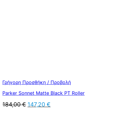
was:
τιμή
199,00 €.
είναι:
159,20 €.
Γρήγορη Προσθήκη / Προβολή
Parker Sonnet Matte Black PT Roller
Original
Η
184,00
€
147,20
€
price
τρέχουσα
was:
τιμή
184,00 €.
είναι:
147,20 €.