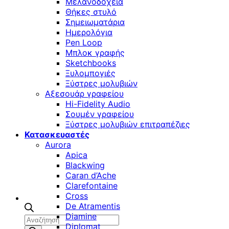
Μελανοδοχεία
Θήκες στυλό
Σημειωματάρια
Ημερολόγια
Pen Loop
Μπλοκ γραφής
Sketchbooks
Ξυλομπογιές
Ξύστρες μολυβιών
Αξεσουάρ γραφείου
Hi-Fidelity Audio
Σουμέν γραφείου
Ξύστρες μολυβιών επιτραπέζιες
Κατασκευαστές
Aurora
Apica
Blackwing
Caran d’Ache
Clarefontaine
Cross
De Atramentis
Diamine
Αναζήτηση
Diplomat