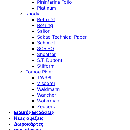
Pininfarina Folio
Platinum
Rhodia
Retro 51
Rotring
Sailor
Sakae Technical Paper
Schmidt
SCRIBO
Sheaffer
S.T. Dupont
Stilform
Tomoe River
TWSBI
Visconti
Waldmann
Wancher
Waterman
Zequenz
Ειδικές Εκδόσεις
Νέες αφίξεις
Δωροκάρτες
pen-stories