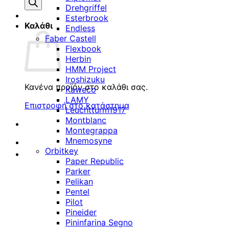
προϊόντων
Drehgriffel
Esterbrook
Καλάθι
Endless
Faber Castell
Flexbook
Herbin
HMM Project
Iroshizuku
Κανένα προϊόν στο καλάθι σας.
Kaweco
LAMY
Επιστροφή στο κατάστημα
Leuchtturm1917
Montblanc
Montegrappa
Mnemosyne
Orbitkey
Paper Republic
Parker
Pelikan
Pentel
Pilot
Pineider
Pininfarina Segno