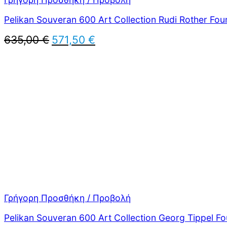
Pelikan Souveran 600 Art Collection Rudi Rother Fou
Original
Η
635,00
€
571,50
€
price
τρέχουσα
was:
τιμή
635,00 €.
είναι:
571,50 €.
Γρήγορη Προσθήκη / Προβολή
Pelikan Souveran 600 Art Collection Georg Tippel Fo