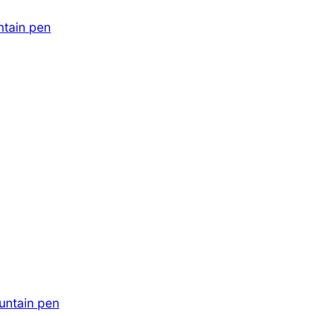
ntain pen
untain pen