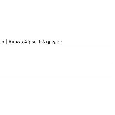
ρά | Αποστολή σε 1-3 ημέρες
V