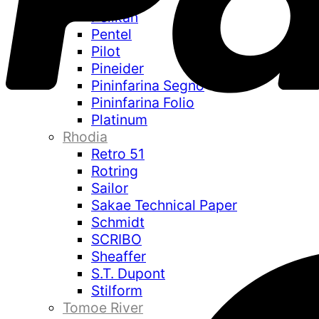
Parker
Pelikan
Pentel
Pilot
Pineider
Pininfarina Segno
Pininfarina Folio
Platinum
Rhodia
Retro 51
Rotring
Sailor
Sakae Technical Paper
Schmidt
SCRIBO
Sheaffer
S.T. Dupont
Stilform
Tomoe River