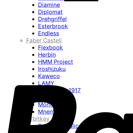
Diamine
Diplomat
Drehgriffel
Esterbrook
Endless
Faber Castell
Flexbook
Herbin
HMM Project
Iroshizuku
Kaweco
LAMY
Leuchtturm1917
Montblanc
Montegrappa
Mnemosyne
Orbitkey
Paper Republic