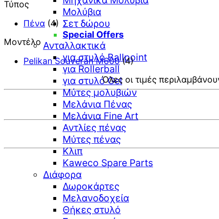
Μηχανικά Μολύβια
Τύπος
Μολύβια
Σετ δώρου
Πένα
(4)
Special Offers
Μοντέλο
Ανταλλακτικά
για στυλό Ballpoint
Pelikan Souverän M600
(4)
για Rollerball
Όλες οι τιμές περιλαμβάνου
για στυλό Gel
Μύτες μολυβιών
Μελάνια Πένας
Μελάνια Fine Art
Αντλίες πένας
Μύτες πένας
Κλιπ
Kaweco Spare Parts
Διάφορα
Δωροκάρτες
Μελανοδοχεία
Θήκες στυλό