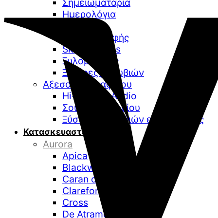
Σημειωματάρια
Ημερολόγια
Pen Loop
Μπλοκ γραφής
Sketchbooks
Ξυλομπογιές
Ξύστρες μολυβιών
Αξεσουάρ γραφείου
Hi-Fidelity Audio
Σουμέν γραφείου
Ξύστρες μολυβιών επιτραπέζιες
Κατασκευαστές
Aurora
Apica
Blackwing
Caran d’Ache
Clarefontaine
Cross
De Atramentis