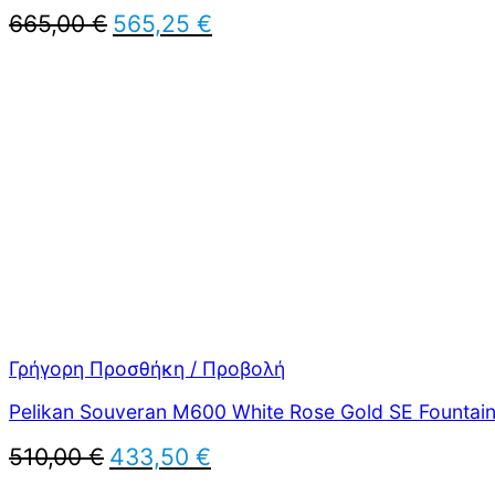
Original
Η
665,00
€
565,25
€
price
τρέχουσα
was:
τιμή
665,00 €.
είναι:
565,25 €.
Γρήγορη Προσθήκη / Προβολή
Pelikan Souveran M600 White Rose Gold SE Fountai
Original
Η
510,00
€
433,50
€
price
τρέχουσα