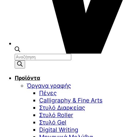
Αναζήτηση
προϊόντων
Προϊόντα
Όργανα γραφής
Πένες
Calligraphy & Fine Arts
Στυλό Διαρκείας
Στυλό Roller
Στυλό Gel
Digital Writing