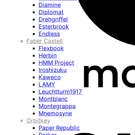
Diamine
Diplomat
Drehgriffel
Esterbrook
Endless
Faber Castell
Flexbook
Herbin
HMM Project
Iroshizuku
Kaweco
LAMY
Leuchtturm1917
Montblanc
Montegrappa
Mnemosyne
Orbitkey
Paper Republic