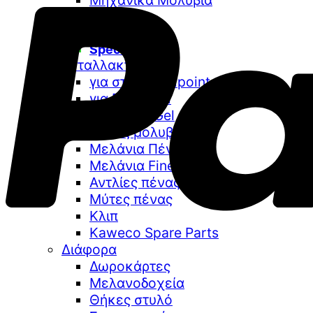
Μηχανικά Μολύβια
Μολύβια
Σετ δώρου
Special Offers
Ανταλλακτικά
για στυλό Ballpoint
για Rollerball
για στυλό Gel
Μύτες μολυβιών
Μελάνια Πένας
Μελάνια Fine Art
Αντλίες πένας
Μύτες πένας
Κλιπ
Kaweco Spare Parts
Διάφορα
Δωροκάρτες
Μελανοδοχεία
Θήκες στυλό