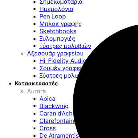
Σημειωματάρια
Ημερολόγια
Pen Loop
Μπλοκ γραφής
Sketchbooks
Ξυλομπογιές
Ξύστρες μολυβιών
Αξεσουάρ γραφείου
Hi-Fidelity Audio
Σουμέν γραφείου
Ξύστρες μολυβιών επιτραπέζιες
Κατασκευαστές
Aurora
Apica
Blackwing
Caran d’Ache
Clarefontaine
Cross
De Atramentis