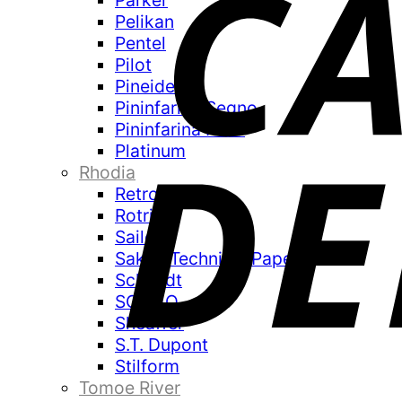
Parker
Pelikan
Pentel
Pilot
Pineider
Pininfarina Segno
Pininfarina Folio
Platinum
Rhodia
Retro 51
Rotring
Sailor
Sakae Technical Paper
Schmidt
SCRIBO
Sheaffer
S.T. Dupont
Stilform
Tomoe River