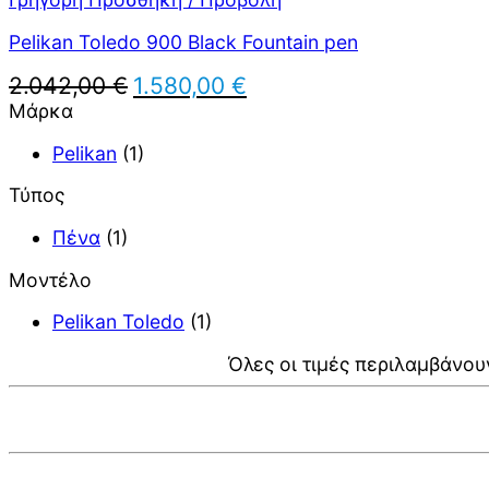
Pelikan Toledo 900 Black Fountain pen
Original
Η
2.042,00
€
1.580,00
€
price
τρέχουσα
Μάρκα
was:
τιμή
2.042,00 €.
είναι:
Pelikan
(1)
1.580,00 €.
Τύπος
Πένα
(1)
Μοντέλο
Pelikan Toledo
(1)
Όλες οι τιμές περιλαμβάνου