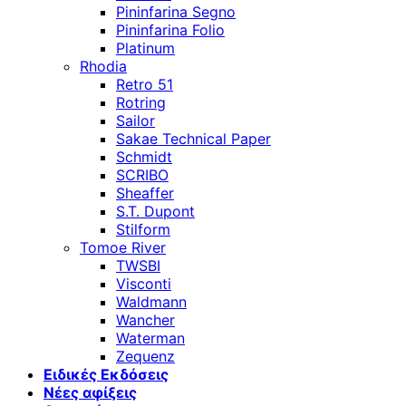
Pininfarina Segno
Pininfarina Folio
Platinum
Rhodia
Retro 51
Rotring
Sailor
Sakae Technical Paper
Schmidt
SCRIBO
Sheaffer
S.T. Dupont
Stilform
Tomoe River
TWSBI
Visconti
Waldmann
Wancher
Waterman
Zequenz
Ειδικές Εκδόσεις
Νέες αφίξεις