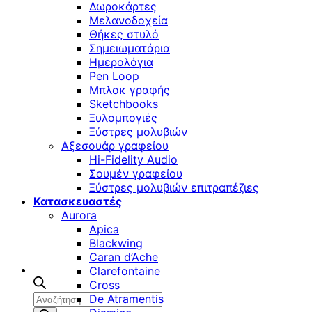
Δωροκάρτες
Μελανοδοχεία
Θήκες στυλό
Σημειωματάρια
Ημερολόγια
Pen Loop
Μπλοκ γραφής
Sketchbooks
Ξυλομπογιές
Ξύστρες μολυβιών
Αξεσουάρ γραφείου
Hi-Fidelity Audio
Σουμέν γραφείου
Ξύστρες μολυβιών επιτραπέζιες
Κατασκευαστές
Aurora
Apica
Blackwing
Caran d’Ache
Clarefontaine
Cross
Αναζήτηση
De Atramentis