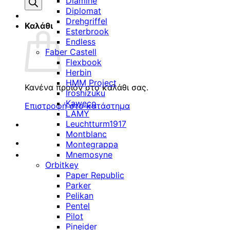
προϊόντων
Diamine
Diplomat
Drehgriffel
Καλάθι
Esterbrook
Endless
Faber Castell
Flexbook
Herbin
HMM Project
Κανένα προϊόν στο καλάθι σας.
Iroshizuku
Kaweco
Επιστροφή στο κατάστημα
LAMY
Leuchtturm1917
Montblanc
Montegrappa
Mnemosyne
Orbitkey
Paper Republic
Parker
Pelikan
Pentel
Pilot
Pineider