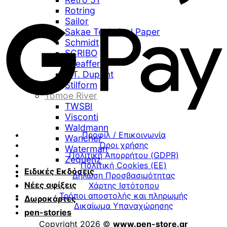
Rotring
Sailor
Sakae Technical Paper
Schmidt
SCRIBO
Sheaffer
S.T. Dupont
Stilform
Tomoe River
TWSBI
Visconti
Waldmann
Προφίλ / Επικοινωνία
Wancher
Όροι χρήσης
Waterman
Πολιτική Απορρήτου (GDPR)
Zequenz
Πολιτική Cookies (ΕΕ)
Ειδικές Εκδόσεις
Δήλωση Προσβασιμότητας
Νέες αφίξεις
Χάρτης Ιστότοπου
Τρόποι αποστολής και πληρωμής
Δωροκάρτες
Δικαίωμα Υπαναχώρησης
pen-stories
Copyright 2026 ©
www.pen-store.gr