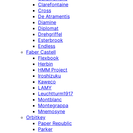
Clarefontaine
Cross
De Atramentis
Diamine
Diplomat
Drehgriffel
Esterbrook
Endless
Faber Castell
Flexbook
Herbin
HMM Project
Iroshizuku
Kaweco
LAMY
Leuchtturm1917
Montblanc
Montegrappa
Mnemosyne
Orbitkey
Paper Republic
Parker