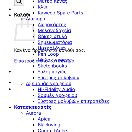
προϊόντων
Μύτες πένας
Κλιπ
Kaweco Spare Parts
Καλάθι
Διάφορα
Δωροκάρτες
Μελανοδοχεία
Θήκες στυλό
Σημειωματάρια
Ημερολόγια
Κανένα προϊόν στο καλάθι σας.
Pen Loop
Μπλοκ γραφής
Επιστροφή στο κατάστημα
Sketchbooks
Ξυλομπογιές
Ξύστρες μολυβιών
Αξεσουάρ γραφείου
Hi-Fidelity Audio
Σουμέν γραφείου
Ξύστρες μολυβιών επιτραπέζιες
Κατασκευαστές
Aurora
Apica
Blackwing
Caran d’Ache