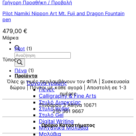
Γρήγορη Προσθήκη / Προβολή
Pilot Namiki Nippon Art Mt. Fuji and Dragon Fountain
pen
479,00
€
Μάρκα
Pilot
(1)
Αναζήτηση
Τύπος
προϊόντων
Πένα
(1)
Προϊόντα
Όλες οι τιμές περιλαμβάνουν τον ΦΠΑ | Συσκευασία
Όργανα γραφής
δώρου | Πόντοι με κάθε αγορά | Αποστολή σε 1-3
Πένες
ημέρες
Calligraphy & Fine Arts
Στυλό Διαρκείας
Πινδάρου 3 Αθήνα 10671
Στυλό Roller
210 361 9667
Στυλό Gel
Digital Writing
Ωράριο Καταστήματος
Μηχανικά Μολύβια
Μολύβια