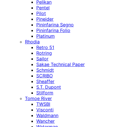
Pelikan
Pentel
Pilot
Pineider
Pininfarina Segno
Pininfarina Folio
Platinum
Rhodia
Retro 51
Rotring
Sailor
Sakae Technical Paper
Schmidt
SCRIBO
Sheaffer
S.T. Dupont
Stilform
Tomoe River
TWSBI
Visconti
Waldmann
Wancher
Waterman