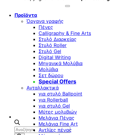
Προϊόντα
Όργανα γραφής
Πένες
Calligraphy & Fine Arts
Στυλό Διαρκείας
Στυλό Roller
Στυλό Gel
Digital Writing
Μηχανικά Μολύβια
Μολύβια
Σετ δώρου
Special Offers
Ανταλλακτικά
για στυλό Ballpoint
για Rollerball
για στυλό Gel
Μύτες μολυβιών
Μελάνια Πένας
Μελάνια Fine Art
Αναζήτηση
Αντλίες πένας