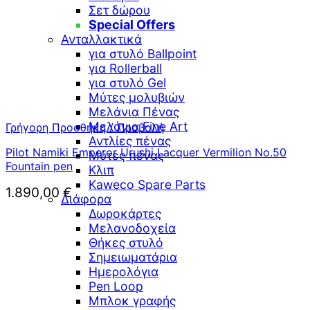
Σετ δώρου
Special Offers
Ανταλλακτικά
για στυλό Ballpoint
για Rollerball
για στυλό Gel
Μύτες μολυβιών
Μελάνια Πένας
Μελάνια Fine Art
Γρήγορη Προσθήκη / Προβολή
Αντλίες πένας
Pilot Namiki Emperor Urushi Lacquer Vermilion No.50
Μύτες πένας
Fountain pen
Κλιπ
Kaweco Spare Parts
1.890,00
€
Διάφορα
Δωροκάρτες
Μελανοδοχεία
Θήκες στυλό
Σημειωματάρια
Ημερολόγια
Pen Loop
Μπλοκ γραφής