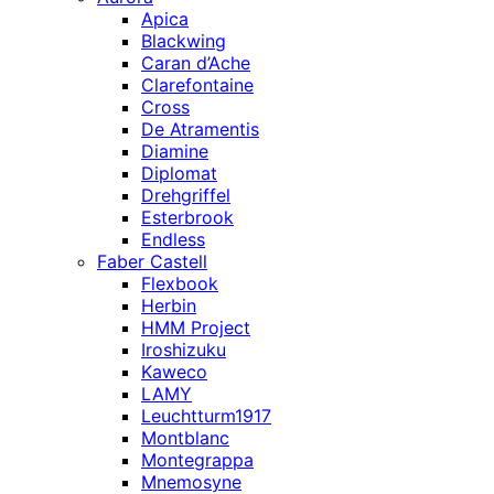
Apica
Blackwing
Caran d’Ache
Clarefontaine
Cross
De Atramentis
Diamine
Diplomat
Drehgriffel
Esterbrook
Endless
Faber Castell
Flexbook
Herbin
HMM Project
Iroshizuku
Kaweco
LAMY
Leuchtturm1917
Montblanc
Montegrappa
Mnemosyne