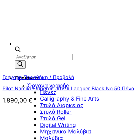
Αναζήτηση
προϊόντων
Γρήγορη Προσθήκη / Προβολή
Προϊόντα
Όργανα γραφής
Pilot Namiki Emperor Urushi Lacquer Black No.50 Πένα
Πένες
Calligraphy & Fine Arts
1.890,00
€
Στυλό Διαρκείας
Στυλό Roller
Στυλό Gel
Digital Writing
Μηχανικά Μολύβια
Μολύβια