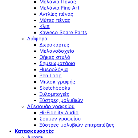
Μελάνια Πένας
Μελάνια Fine Art
Αντλίες πένας
Μύτες πένας
Κλιπ
Kaweco Spare Parts
Διάφορα
Δωροκάρτες
Μελανοδοχεία
Θήκες στυλό
Σημειωματάρια
Ημερολόγια
Pen Loop
Μπλοκ γραφής
Sketchbooks
Ξυλομπογιές
Ξύστρες μολυβιών
Αξεσουάρ γραφείου
Hi-Fidelity Audio
Σουμέν γραφείου
Ξύστρες μολυβιών επιτραπέζιες
Κατασκευαστές
Aurora