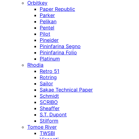
Orbitkey
Paper Republic
Parker
Pelikan
Pentel
Pilot
Pineider
Pininfarina Segno
Pininfarina Folio
Platinum
Rhodia
Retro 51
Rotring
Sailor
Sakae Technical Paper
Schmidt
SCRIBO
Sheaffer
S.T. Dupont
Stilform
Tomoe River
TWSBI