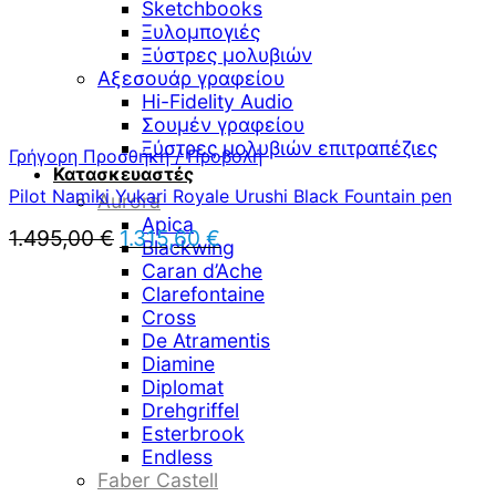
Sketchbooks
Ξυλομπογιές
Ξύστρες μολυβιών
Αξεσουάρ γραφείου
Hi-Fidelity Audio
Σουμέν γραφείου
Ξύστρες μολυβιών επιτραπέζιες
Γρήγορη Προσθήκη / Προβολή
Κατασκευαστές
Pilot Namiki Yukari Royale Urushi Black Fountain pen
Aurora
Apica
Original
Η
1.495,00
€
1.315,60
€
Blackwing
price
τρέχουσα
Caran d’Ache
was:
τιμή
Clarefontaine
1.495,00 €.
είναι:
Cross
1.315,60 €.
De Atramentis
Diamine
Diplomat
Drehgriffel
Esterbrook
Endless
Faber Castell