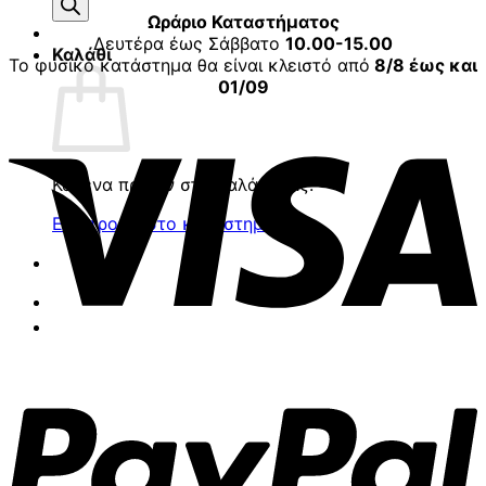
προϊόντων
Ωράριο Καταστήματος
Δευτέρα έως Σάββατο
10.00-15.00
Καλάθι
Το φυσικό κατάστημα θα είναι κλειστό από
8/8 έως και
01/09
V
Κανένα προϊόν στο καλάθι σας.
Επιστροφή στο κατάστημα
P