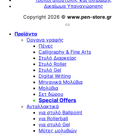
Δικαίωμα Υπαναχώρησης
Copyright 2026 ©
www.pen-store.gr
Προϊόντα
Όργανα γραφής
Πένες
Calligraphy & Fine Arts
Στυλό Διαρκείας
Στυλό Roller
Στυλό Gel
Digital Writing
Μηχανικά Μολύβια
Μολύβια
Σετ δώρου
Special Offers
Ανταλλακτικά
για στυλό Ballpoint
για Rollerball
για στυλό Gel
Μύτες μολυβιών