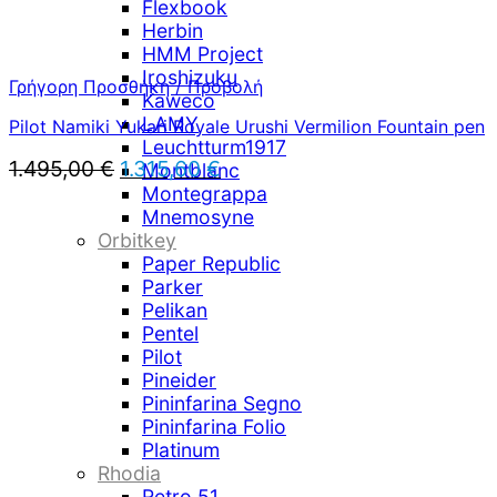
Flexbook
Herbin
HMM Project
Iroshizuku
Γρήγορη Προσθήκη / Προβολή
Kaweco
LAMY
Pilot Namiki Yukari Royale Urushi Vermilion Fountain pen
Leuchtturm1917
Original
Η
1.495,00
€
1.315,60
€
Montblanc
price
τρέχουσα
Montegrappa
was:
τιμή
Mnemosyne
1.495,00 €.
είναι:
Orbitkey
1.315,60 €.
Paper Republic
Parker
Pelikan
Pentel
Pilot
Pineider
Pininfarina Segno
Pininfarina Folio
Platinum
Rhodia
Retro 51