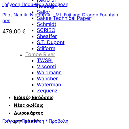
Γρήγορη Προσθήκη / Προβολή
Rotring
Sailor
Pilot Namiki Nippon Art Mt. Fuji and Dragon Fountain
Sakae Technical Paper
pen
Schmidt
SCRIBO
479,00
€
Sheaffer
S.T. Dupont
Stilform
Tomoe River
TWSBI
Visconti
Waldmann
Wancher
Waterman
Zequenz
Ειδικές Εκδόσεις
Νέες αφίξεις
Δωροκάρτες
pen-stories
Γρήγορη Προσθήκη / Προβολή