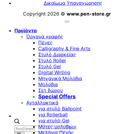
Δικαίωμα Υπαναχώρησης
Copyright 2026 ©
www.pen-store.gr
Προϊόντα
Όργανα γραφής
Πένες
Calligraphy & Fine Arts
Στυλό Διαρκείας
Στυλό Roller
Στυλό Gel
Digital Writing
Μηχανικά Μολύβια
Μολύβια
Σετ δώρου
Special Offers
Ανταλλακτικά
για στυλό Ballpoint
για Rollerball
για στυλό Gel
Μύτες μολυβιών
Αναζήτηση
Μελάνια Πένας