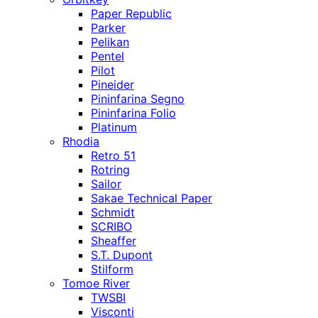
Paper Republic
Parker
Pelikan
Pentel
Pilot
Pineider
Pininfarina Segno
Pininfarina Folio
Platinum
Rhodia
Retro 51
Rotring
Sailor
Sakae Technical Paper
Schmidt
SCRIBO
Sheaffer
S.T. Dupont
Stilform
Tomoe River
TWSBI
Visconti