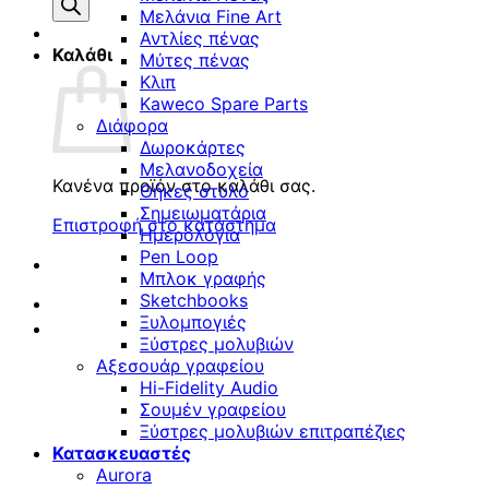
προϊόντων
Μελάνια Fine Art
Αντλίες πένας
Καλάθι
Μύτες πένας
Κλιπ
Kaweco Spare Parts
Διάφορα
Δωροκάρτες
Μελανοδοχεία
Κανένα προϊόν στο καλάθι σας.
Θήκες στυλό
Σημειωματάρια
Επιστροφή στο κατάστημα
Ημερολόγια
Pen Loop
Μπλοκ γραφής
Sketchbooks
Ξυλομπογιές
Ξύστρες μολυβιών
Αξεσουάρ γραφείου
Hi-Fidelity Audio
Σουμέν γραφείου
Ξύστρες μολυβιών επιτραπέζιες
Κατασκευαστές
Aurora