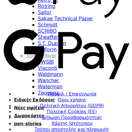
Rotring
Sailor
Sakae Technical Paper
Schmidt
SCRIBO
Sheaffer
S.T. Dupont
Stilform
Tomoe River
TWSBI
Visconti
Waldmann
Wancher
Waterman
Zequenz
Προφίλ / Επικοινωνία
Ειδικές Εκδόσεις
Όροι χρήσης
Πολιτική Απορρήτου (GDPR)
Νέες αφίξεις
Πολιτική Cookies (ΕΕ)
Δωροκάρτες
Δήλωση Προσβασιμότητας
Χάρτης Ιστότοπου
pen-stories
Τρόποι αποστολής και πληρωμής