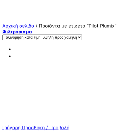
Μετάβαση
στο
περιεχόμενο
Αρχική σελίδα
/
Προϊόντα με ετικέτα “Pilot Plumix”
Φιλτράρισμα
Γρήγορη Προσθήκη / Προβολή