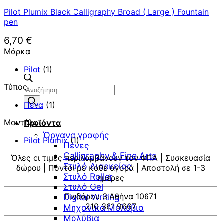
Pilot Plumix Black Calligraphy Broad ( Large ) Fountain
pen
6,70
€
Μάρκα
Pilot
(1)
Τύπος
Αναζήτηση
προϊόντων
Πένα
(1)
Μοντέλο
Προϊόντα
Όργανα γραφής
Pilot Plumix
(1)
Πένες
Calligraphy & Fine Arts
Όλες οι τιμές περιλαμβάνουν τον ΦΠΑ | Συσκευασία
Στυλό Διαρκείας
δώρου | Πόντοι με κάθε αγορά | Αποστολή σε 1-3
Στυλό Roller
ημέρες
Στυλό Gel
Πινδάρου 3 Αθήνα 10671
Digital Writing
210 361 9667
Μηχανικά Μολύβια
Μολύβια