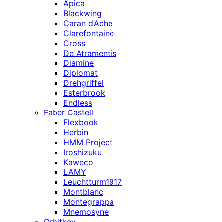
Apica
Blackwing
Caran d’Ache
Clarefontaine
Cross
De Atramentis
Diamine
Diplomat
Drehgriffel
Esterbrook
Endless
Faber Castell
Flexbook
Herbin
HMM Project
Iroshizuku
Kaweco
LAMY
Leuchtturm1917
Montblanc
Montegrappa
Mnemosyne
Orbitkey