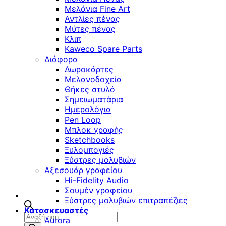
Μελάνια Fine Art
Αντλίες πένας
Μύτες πένας
Κλιπ
Kaweco Spare Parts
Διάφορα
Δωροκάρτες
Μελανοδοχεία
Θήκες στυλό
Σημειωματάρια
Ημερολόγια
Pen Loop
Μπλοκ γραφής
Sketchbooks
Ξυλομπογιές
Ξύστρες μολυβιών
Αξεσουάρ γραφείου
Hi-Fidelity Audio
Σουμέν γραφείου
Ξύστρες μολυβιών επιτραπέζιες
Κατασκευαστές
Αναζήτηση
Aurora