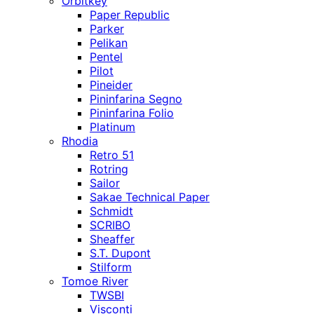
Orbitkey
Paper Republic
Parker
Pelikan
Pentel
Pilot
Pineider
Pininfarina Segno
Pininfarina Folio
Platinum
Rhodia
Retro 51
Rotring
Sailor
Sakae Technical Paper
Schmidt
SCRIBO
Sheaffer
S.T. Dupont
Stilform
Tomoe River
TWSBI
Visconti