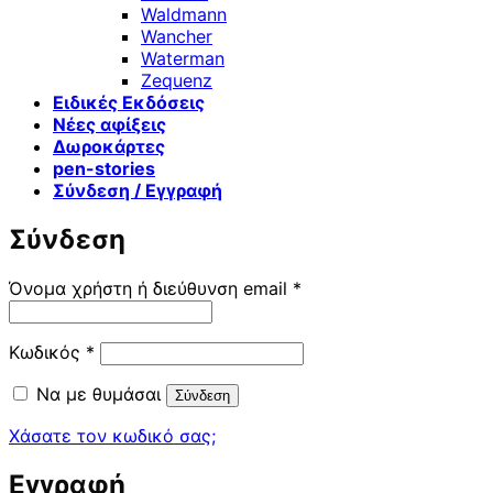
Waldmann
Wancher
Waterman
Zequenz
Ειδικές Εκδόσεις
Νέες αφίξεις
Δωροκάρτες
pen-stories
Σύνδεση / Εγγραφή
Σύνδεση
Απαιτείται
Όνομα χρήστη ή διεύθυνση email
*
Απαιτείται
Κωδικός
*
Να με θυμάσαι
Σύνδεση
Χάσατε τον κωδικό σας;
Εγγραφή