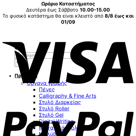
Ωράριο Καταστήματος
Δευτέρα έως Σάββατο
10.00-15.00
Το φυσικό κατάστημα θα είναι κλειστό από
8/8 έως και
01/09
V
Αναζήτηση
προϊόντων
Προϊόντα
Όργανα γραφής
Πένες
Calligraphy & Fine Arts
P
Στυλό Διαρκείας
Στυλό Roller
Στυλό Gel
Digital Writing
Μηχανικά Μολύβια
Μολύβια