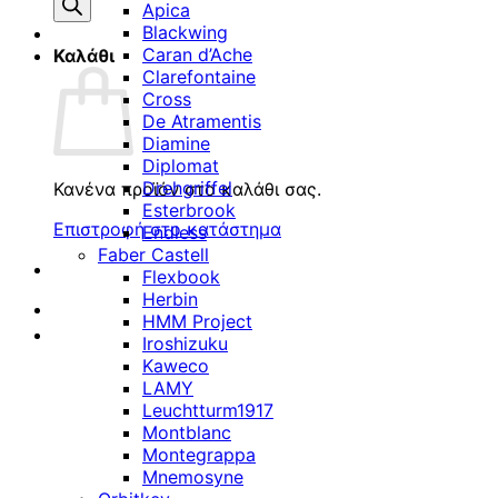
προϊόντων
Apica
Blackwing
Caran d’Ache
Καλάθι
Clarefontaine
Cross
De Atramentis
Diamine
Diplomat
Drehgriffel
Κανένα προϊόν στο καλάθι σας.
Esterbrook
Επιστροφή στο κατάστημα
Endless
Faber Castell
Flexbook
Herbin
HMM Project
Iroshizuku
Kaweco
LAMY
Leuchtturm1917
Montblanc
Montegrappa
Mnemosyne