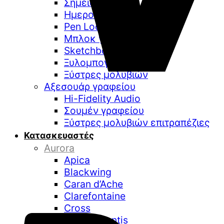
Σημειωματάρια
Ημερολόγια
Pen Loop
Μπλοκ γραφής
Sketchbooks
Ξυλομπογιές
Ξύστρες μολυβιών
Αξεσουάρ γραφείου
Hi-Fidelity Audio
Σουμέν γραφείου
Ξύστρες μολυβιών επιτραπέζιες
Κατασκευαστές
Aurora
Apica
Blackwing
Caran d’Ache
Clarefontaine
Cross
De Atramentis