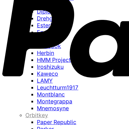
Diamine
Diplomat
Drehgriffel
Esterbrook
Endless
Faber Castell
Flexbook
Herbin
HMM Project
Iroshizuku
Kaweco
LAMY
Leuchtturm1917
Montblanc
Montegrappa
Mnemosyne
Orbitkey
Paper Republic