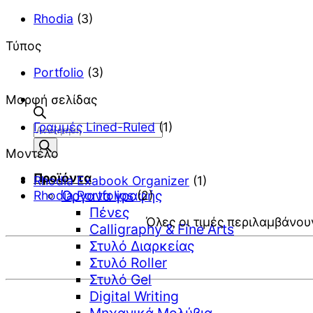
Rhodia
(3)
Τύπος
Portfolio
(3)
Μορφή σελίδας
Γραμμές Lined-Ruled
(1)
Αναζήτηση
προϊόντων
Μοντέλο
Προϊόντα
Rhodia Exabook Organizer
(1)
Όργανα γραφής
Rhodia Portfolios
(2)
Πένες
Όλες οι τιμές περιλαμβάνου
Calligraphy & Fine Arts
Στυλό Διαρκείας
Στυλό Roller
Στυλό Gel
Digital Writing