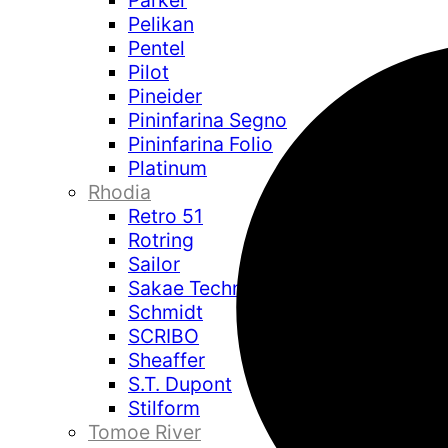
Parker
Pelikan
Pentel
Pilot
Pineider
Pininfarina Segno
Pininfarina Folio
Platinum
Rhodia
Retro 51
Rotring
Sailor
Sakae Technical Paper
Schmidt
SCRIBO
Sheaffer
S.T. Dupont
Stilform
Tomoe River