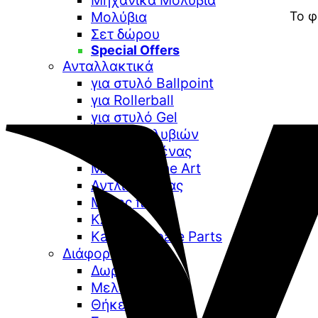
Μηχανικά Μολύβια
Μολύβια
Το φ
Σετ δώρου
Special Offers
Ανταλλακτικά
για στυλό Ballpoint
για Rollerball
για στυλό Gel
Μύτες μολυβιών
Μελάνια Πένας
Μελάνια Fine Art
Αντλίες πένας
Μύτες πένας
Κλιπ
Kaweco Spare Parts
Διάφορα
Δωροκάρτες
Μελανοδοχεία
Θήκες στυλό