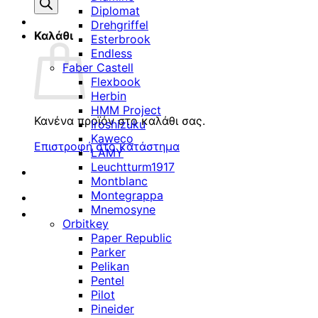
προϊόντων
Diplomat
Drehgriffel
Καλάθι
Esterbrook
Endless
Faber Castell
Flexbook
Herbin
HMM Project
Κανένα προϊόν στο καλάθι σας.
Iroshizuku
Kaweco
Επιστροφή στο κατάστημα
LAMY
Leuchtturm1917
Montblanc
Montegrappa
Mnemosyne
Orbitkey
Paper Republic
Parker
Pelikan
Pentel
Pilot
Pineider