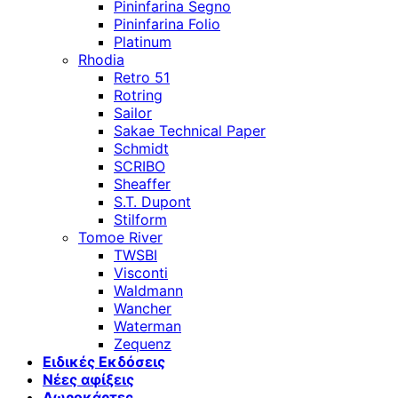
Pininfarina Segno
Pininfarina Folio
Platinum
Rhodia
Retro 51
Rotring
Sailor
Sakae Technical Paper
Schmidt
SCRIBO
Sheaffer
S.T. Dupont
Stilform
Tomoe River
TWSBI
Visconti
Waldmann
Wancher
Waterman
Zequenz
Ειδικές Εκδόσεις
Νέες αφίξεις
Δωροκάρτες