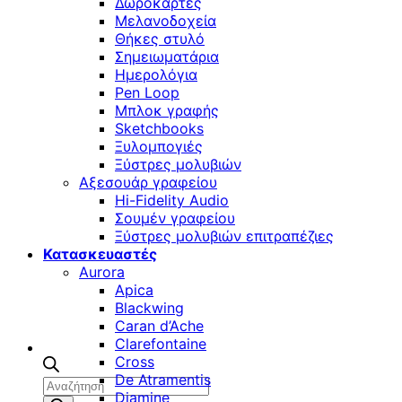
Δωροκάρτες
Μελανοδοχεία
Θήκες στυλό
Σημειωματάρια
Ημερολόγια
Pen Loop
Μπλοκ γραφής
Sketchbooks
Ξυλομπογιές
Ξύστρες μολυβιών
Αξεσουάρ γραφείου
Hi-Fidelity Audio
Σουμέν γραφείου
Ξύστρες μολυβιών επιτραπέζιες
Κατασκευαστές
Aurora
Apica
Blackwing
Caran d’Ache
Clarefontaine
Cross
De Atramentis
Αναζήτηση
Diamine