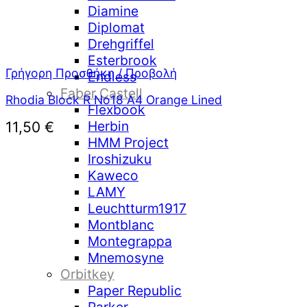
Diamine
Diplomat
Drehgriffel
Esterbrook
Γρήγορη Προσθήκη / Προβολή
Endless
Faber Castell
Rhodia Block R No18 A4 Orange Lined
Flexbook
Herbin
11,50
€
HMM Project
Iroshizuku
Kaweco
LAMY
Leuchtturm1917
Montblanc
Montegrappa
Mnemosyne
Orbitkey
Paper Republic