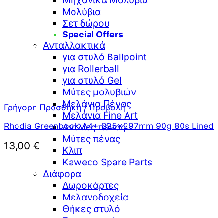
Μηχανικά Μολύβια
Μολύβια
Σετ δώρου
Special Offers
Ανταλλακτικά
για στυλό Ballpoint
για Rollerball
για στυλό Gel
Μύτες μολυβιών
Μελάνια Πένας
Γρήγορη Προσθήκη / Προβολή
Μελάνια Fine Art
Rhodia Greenbook A4+ 225x297mm 90g 80s Lined
Αντλίες πένας
Μύτες πένας
13,00
€
Κλιπ
Kaweco Spare Parts
Διάφορα
Δωροκάρτες
Μελανοδοχεία
Θήκες στυλό