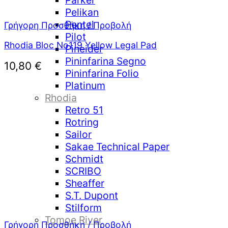
Parker
Pelikan
Pentel
Γρήγορη Προσθήκη / Προβολή
Pilot
Rhodia Bloc No119 Yellow Legal Pad
Pineider
Pininfarina Segno
10,80
€
Pininfarina Folio
Platinum
Rhodia
Retro 51
Rotring
Sailor
Sakae Technical Paper
Schmidt
SCRIBO
Sheaffer
S.T. Dupont
Stilform
Tomoe River
Γρήγορη Προσθήκη / Προβολή