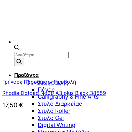
Αναζήτηση
προϊόντων
Προϊόντα
Γρήγορη Προσθήκη / Προβολή
Όργανα γραφής
Πένες
Rhodia Dotpad No38 A3 plus Black 38559
Calligraphy & Fine Arts
Στυλό Διαρκείας
17,50
€
Στυλό Roller
Στυλό Gel
Digital Writing