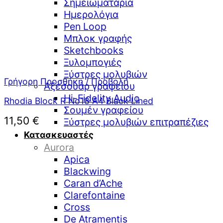
Σημειωματάρια
Ημερολόγια
Pen Loop
Μπλοκ γραφής
Sketchbooks
Ξυλομπογιές
Ξύστρες μολυβιών
Γρήγορη Προσθήκη / Προβολή
Αξεσουάρ γραφείου
Hi-Fidelity Audio
Rhodia Block R No18 A4 Black Lined
Σουμέν γραφείου
11,50
€
Ξύστρες μολυβιών επιτραπέζιες
Κατασκευαστές
Aurora
Apica
Blackwing
Caran d’Ache
Clarefontaine
Cross
De Atramentis