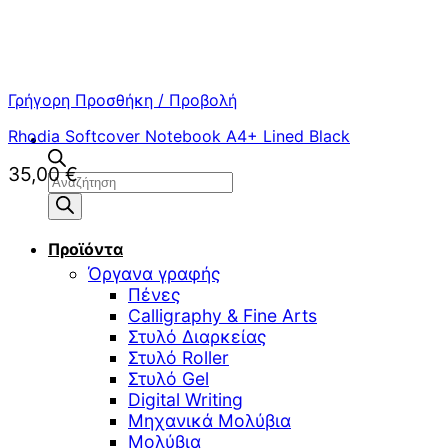
Γρήγορη Προσθήκη / Προβολή
Rhodia Softcover Notebook A4+ Lined Black
35,00
€
Αναζήτηση
προϊόντων
Προϊόντα
Όργανα γραφής
Πένες
Calligraphy & Fine Arts
Στυλό Διαρκείας
Στυλό Roller
Στυλό Gel
Digital Writing
Μηχανικά Μολύβια
Μολύβια