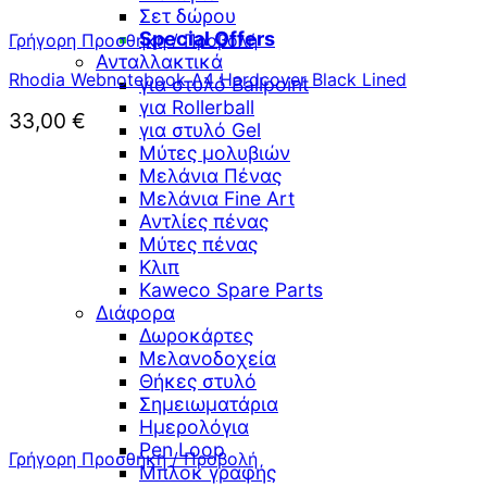
Σετ δώρου
Special Offers
Γρήγορη Προσθήκη / Προβολή
Ανταλλακτικά
Rhodia Webnotebook A4 Hardcover Black Lined
για στυλό Ballpoint
για Rollerball
33,00
€
για στυλό Gel
Μύτες μολυβιών
Μελάνια Πένας
Μελάνια Fine Art
Αντλίες πένας
Μύτες πένας
Κλιπ
Kaweco Spare Parts
Διάφορα
Δωροκάρτες
Μελανοδοχεία
Θήκες στυλό
Σημειωματάρια
Ημερολόγια
Pen Loop
Γρήγορη Προσθήκη / Προβολή
Μπλοκ γραφής