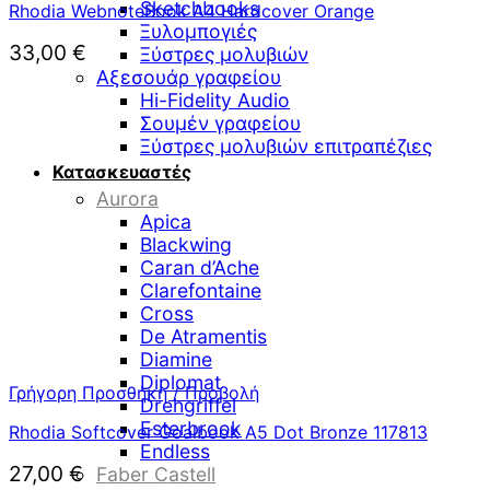
Sketchbooks
Rhodia WebnoteBook A4 Hardcover Orange
Ξυλομπογιές
33,00
€
Ξύστρες μολυβιών
Αξεσουάρ γραφείου
Hi-Fidelity Audio
Σουμέν γραφείου
Ξύστρες μολυβιών επιτραπέζιες
Κατασκευαστές
Aurora
Apica
Blackwing
Caran d’Ache
Clarefontaine
Cross
De Atramentis
Diamine
Diplomat
Γρήγορη Προσθήκη / Προβολή
Drehgriffel
Esterbrook
Rhodia Softcover Goalbook A5 Dot Bronze 117813
Endless
27,00
€
Faber Castell