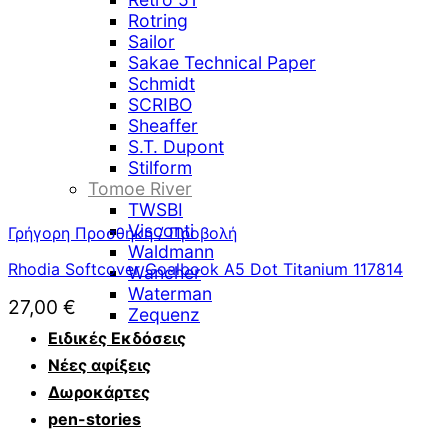
Rotring
Sailor
Sakae Technical Paper
Schmidt
SCRIBO
Sheaffer
S.T. Dupont
Stilform
Tomoe River
TWSBI
Visconti
Γρήγορη Προσθήκη / Προβολή
Waldmann
Rhodia Softcover Goalbook A5 Dot Titanium 117814
Wancher
Waterman
27,00
€
Zequenz
Ειδικές Εκδόσεις
Νέες αφίξεις
Δωροκάρτες
pen-stories