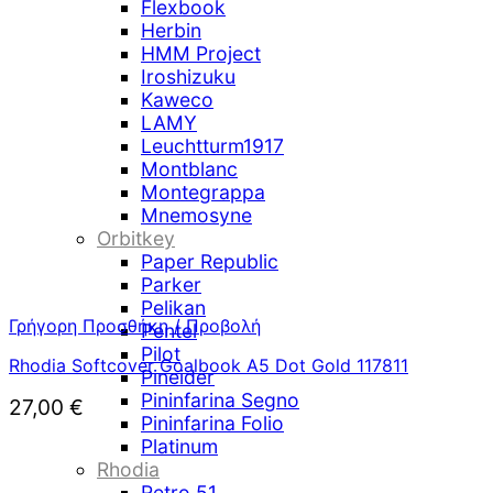
Flexbook
Herbin
HMM Project
Iroshizuku
Kaweco
LAMY
Leuchtturm1917
Montblanc
Montegrappa
Mnemosyne
Orbitkey
Paper Republic
Parker
Pelikan
Γρήγορη Προσθήκη / Προβολή
Pentel
Pilot
Rhodia Softcover Goalbook A5 Dot Gold 117811
Pineider
Pininfarina Segno
27,00
€
Pininfarina Folio
Platinum
Rhodia
Retro 51