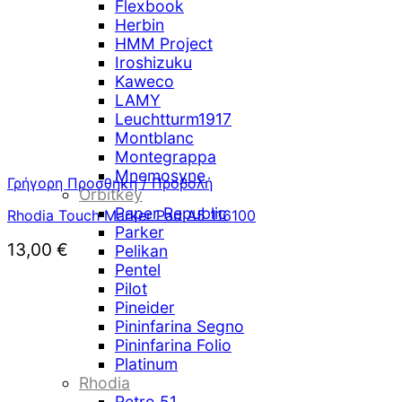
Flexbook
Herbin
HMM Project
Iroshizuku
Kaweco
LAMY
Leuchtturm1917
Montblanc
Montegrappa
Mnemosyne
Γρήγορη Προσθήκη / Προβολή
Orbitkey
Paper Republic
Rhodia Touch Marker Pad A5 116100
Parker
13,00
€
Pelikan
Pentel
Pilot
Pineider
Pininfarina Segno
Pininfarina Folio
Platinum
Rhodia
Retro 51