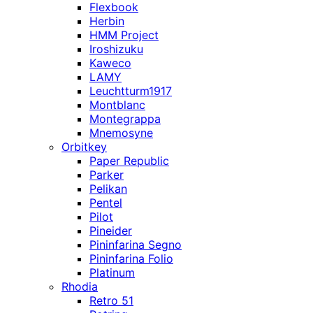
Flexbook
Herbin
HMM Project
Iroshizuku
Kaweco
LAMY
Leuchtturm1917
Montblanc
Montegrappa
Mnemosyne
Orbitkey
Paper Republic
Parker
Pelikan
Pentel
Pilot
Pineider
Pininfarina Segno
Pininfarina Folio
Platinum
Rhodia
Retro 51