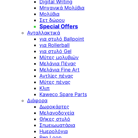
Digital Writing
Μηχανικά Μολύβια
Μολύβια
Σετ δώρου
Special Offers
Ανταλλακτικά
για στυλό Ballpoint
για Rollerball
για στυλό Gel
Μύτες μολυβιών
Μελάνια Πένας
Μελάνια Fine Art
Αντλίες πένας
Μύτες πένας
Κλιπ
Kaweco Spare Parts
Διάφορα
Δωροκάρτες
Μελανοδοχεία
Θήκες στυλό
Σημειωματάρια
Ημερολόγια
Pen Loop