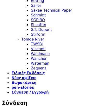
Rotring
Sailor
Sakae Technical Paper
Schmidt
SCRIBO
Sheaffer
S.T. Dupont
Stilform
Tomoe River
TWSBI
Visconti
Waldmann
Wancher
Waterman
Zequenz
Ειδικές Εκδόσεις
Νέες αφίξεις
Δωροκάρτες
pen-stories
Σύνδεση / Εγγραφή
Σύνδεση