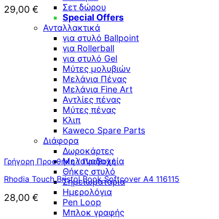
Σετ δώρου
29,00
€
Special Offers
Ανταλλακτικά
για στυλό Ballpoint
για Rollerball
για στυλό Gel
Μύτες μολυβιών
Μελάνια Πένας
Μελάνια Fine Art
Αντλίες πένας
Μύτες πένας
Κλιπ
Kaweco Spare Parts
Διάφορα
Δωροκάρτες
Μελανοδοχεία
Γρήγορη Προσθήκη / Προβολή
Θήκες στυλό
Rhodia Touch Bristol Book Softcover A4 116115
Σημειωματάρια
Ημερολόγια
28,00
€
Pen Loop
Μπλοκ γραφής