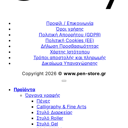
Προφίλ / Επικοινωνία
Όροι χρήσης
Πολιτική Απορρήτου (GDPR)
Πολιτική Cookies (ΕΕ)
Δήλωση Προσβασιμότητας
Χάρτης Ιστότοπου
Τρόποι αποστολής και πληρωμής
Δικαίωμα Υπαναχώρησης
Copyright 2026 ©
www.pen-store.gr
Προϊόντα
Όργανα γραφής
Πένες
Calligraphy & Fine Arts
Στυλό Διαρκείας
Στυλό Roller
Στυλό Gel