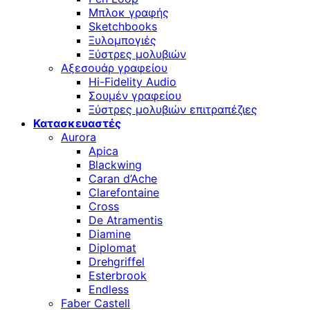
Μπλοκ γραφής
Sketchbooks
Ξυλομπογιές
Ξύστρες μολυβιών
Αξεσουάρ γραφείου
Hi-Fidelity Audio
Σουμέν γραφείου
Ξύστρες μολυβιών επιτραπέζιες
Κατασκευαστές
Aurora
Apica
Blackwing
Caran d’Ache
Clarefontaine
Cross
De Atramentis
Diamine
Diplomat
Drehgriffel
Esterbrook
Endless
Faber Castell