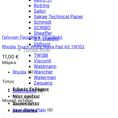
Rotring
Sailor
Sakae Technical Paper
Schmidt
SCRIBO
Sheaffer
Γρήγορη Προσθήκη / Προβολή
S.T. Dupont
Stilform
Rhodia Touch White Maya Pad A5 116102
Tomoe River
TWSBI
11,00
€
Visconti
Μάρκα
Waldmann
Wancher
Rhodia
(6)
Waterman
Τύπος
Zequenz
Ειδικές Εκδόσεις
Sketchbook
(6)
Νέες αφίξεις
Μορφή σελίδας
Δωροκάρτες
Κενό Blank-Plain
(6)
pen-stories