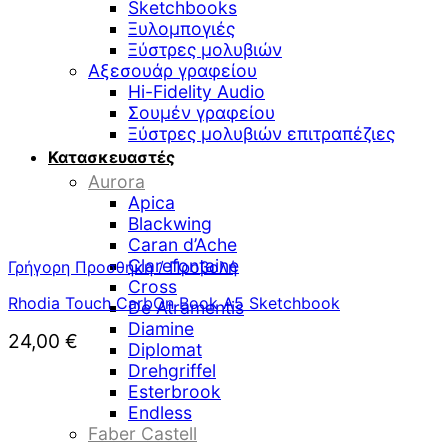
Sketchbooks
Ξυλομπογιές
Ξύστρες μολυβιών
Αξεσουάρ γραφείου
Hi-Fidelity Audio
Σουμέν γραφείου
Ξύστρες μολυβιών επιτραπέζιες
Κατασκευαστές
Aurora
Apica
Blackwing
Caran d’Ache
Clarefontaine
Γρήγορη Προσθήκη / Προβολή
Cross
Rhodia Touch CarbOn Book A5 Sketchbook
De Atramentis
Diamine
24,00
€
Diplomat
Drehgriffel
Esterbrook
Endless
Faber Castell