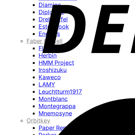
Diamine
Diplomat
Drehgriffel
Esterbrook
Endless
Faber Castell
Flexbook
Herbin
HMM Project
Iroshizuku
Kaweco
LAMY
Leuchtturm1917
Montblanc
Montegrappa
Mnemosyne
Orbitkey
Paper Republic