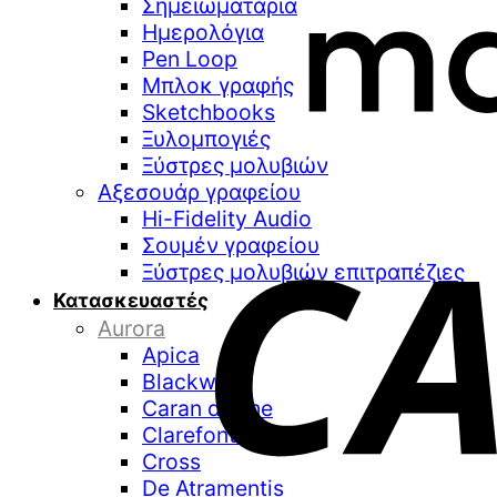
Σημειωματάρια
Ημερολόγια
Pen Loop
Μπλοκ γραφής
Sketchbooks
Ξυλομπογιές
Ξύστρες μολυβιών
Αξεσουάρ γραφείου
Hi-Fidelity Audio
Σουμέν γραφείου
Ξύστρες μολυβιών επιτραπέζιες
Κατασκευαστές
Aurora
Apica
Blackwing
Caran d’Ache
Clarefontaine
Cross
De Atramentis