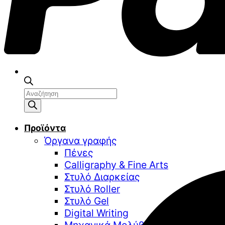
Αναζήτηση
προϊόντων
Προϊόντα
Όργανα γραφής
Πένες
Calligraphy & Fine Arts
Στυλό Διαρκείας
Στυλό Roller
Στυλό Gel
Digital Writing