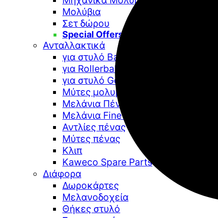
Μηχανικά Μολύβια
Μολύβια
Σετ δώρου
Special Offers
Ανταλλακτικά
για στυλό Ballpoint
για Rollerball
για στυλό Gel
Μύτες μολυβιών
Μελάνια Πένας
Μελάνια Fine Art
Αντλίες πένας
Μύτες πένας
Κλιπ
Kaweco Spare Parts
Διάφορα
Δωροκάρτες
Μελανοδοχεία
Θήκες στυλό