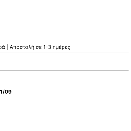
ρά | Αποστολή σε 1-3 ημέρες
01/09
V