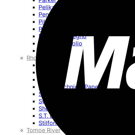
Parker
Pelikan
Pentel
Pilot
Pineider
Pininfarina Segno
Pininfarina Folio
Platinum
Rhodia
Retro 51
Rotring
Sailor
Sakae Technical Paper
Schmidt
SCRIBO
Sheaffer
S.T. Dupont
Stilform
Tomoe River