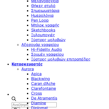
Μελανοδοχεία
Θήκες στυλό
Σημειωματάρια
Ημερολόγια
Pen Loop
Μπλοκ γραφής
Sketchbooks
Ξυλομπογιές
Ξύστρες μολυβιών
Αξεσουάρ γραφείου
Hi-Fidelity Audio
Σουμέν γραφείου
Ξύστρες μολυβιών επιτραπέζιες
Κατασκευαστές
Aurora
Apica
Blackwing
Caran d’Ache
Clarefontaine
Cross
De Atramentis
Diamine
Αναζήτηση
Diplomat