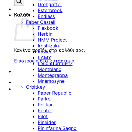
προϊόντων
Drehgriffel
Esterbrook
Καλάθι
Endless
Faber Castell
Flexbook
Herbin
HMM Project
Iroshizuku
Κανένα προϊόν στο καλάθι σας.
Kaweco
LAMY
Επιστροφή στο κατάστημα
Leuchtturm1917
Montblanc
Montegrappa
Mnemosyne
Orbitkey
Paper Republic
Parker
Pelikan
Pentel
Pilot
Pineider
Pininfarina Segno