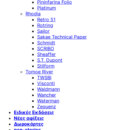
Pininfarina Folio
Platinum
Rhodia
Retro 51
Rotring
Sailor
Sakae Technical Paper
Schmidt
SCRIBO
Sheaffer
S.T. Dupont
Stilform
Tomoe River
TWSBI
Visconti
Waldmann
Wancher
Waterman
Zequenz
Ειδικές Εκδόσεις
Νέες αφίξεις
Δωροκάρτες
pen-stories