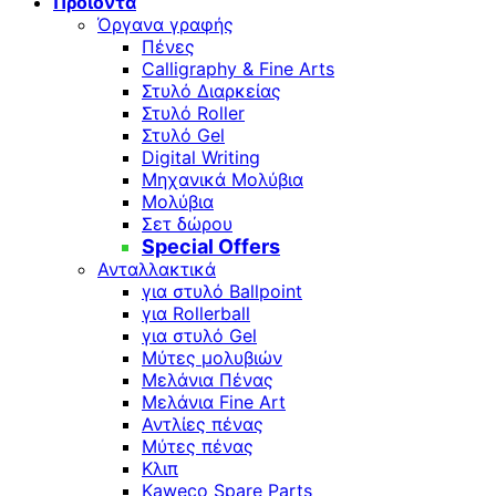
Προϊόντα
Όργανα γραφής
Πένες
Calligraphy & Fine Arts
Στυλό Διαρκείας
Στυλό Roller
Στυλό Gel
Digital Writing
Μηχανικά Μολύβια
Μολύβια
Σετ δώρου
Special Offers
Ανταλλακτικά
για στυλό Ballpoint
για Rollerball
για στυλό Gel
Μύτες μολυβιών
Μελάνια Πένας
Μελάνια Fine Art
Αντλίες πένας
Μύτες πένας
Κλιπ
Kaweco Spare Parts