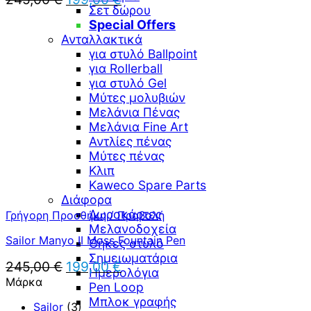
Σετ δώρου
price
τρέχουσα
Special Offers
was:
τιμή
Ανταλλακτικά
245,00 €.
είναι:
199,00 €.
για στυλό Ballpoint
για Rollerball
για στυλό Gel
Μύτες μολυβιών
Μελάνια Πένας
Μελάνια Fine Art
Αντλίες πένας
Μύτες πένας
Κλιπ
Kaweco Spare Parts
Διάφορα
Δωροκάρτες
Γρήγορη Προσθήκη / Προβολή
Μελανοδοχεία
Sailor Manyo II Moss Fountain Pen
Θήκες στυλό
Σημειωματάρια
Original
Η
245,00
€
199,00
€
Ημερολόγια
price
τρέχουσα
Μάρκα
Pen Loop
was:
τιμή
Μπλοκ γραφής
245,00 €.
είναι:
Sailor
(3)