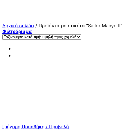
Μετάβαση
στο
περιεχόμενο
Αρχική σελίδα
/
Προϊόντα με ετικέτα “Sailor Manyo II”
Φιλτράρισμα
Γρήγορη Προσθήκη / Προβολή