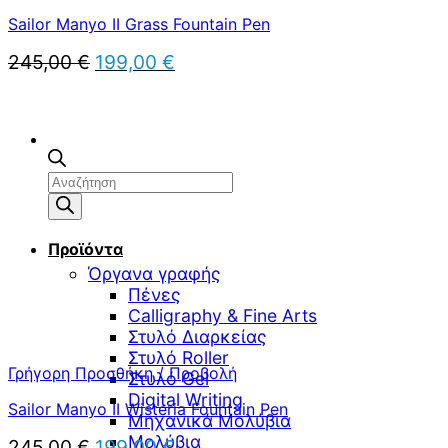
Sailor Manyo II Grass Fountain Pen
Original
Η
245,00
€
199,00
€
price
τρέχουσα
was:
τιμή
245,00 €.
είναι:
199,00 €.
Αναζήτηση
προϊόντων
Προϊόντα
Όργανα γραφής
Πένες
Calligraphy & Fine Arts
Στυλό Διαρκείας
Στυλό Roller
Γρήγορη Προσθήκη / Προβολή
Στυλό Gel
Digital Writing
Sailor Manyo II Wisteria Fountain Pen
Μηχανικά Μολύβια
Μολύβια
Original
Η
245,00
€
199,00
€