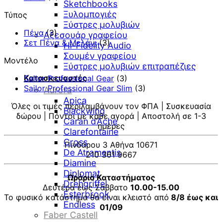
Sketchbooks
199,00 €.
Ξυλομπογιές
Τύπος
Ξύστρες μολυβιών
Πένα
(3)
Αξεσουάρ γραφείου
Σετ Πένα & Μελάνι
(3)
Hi-Fidelity Audio
Σουμέν γραφείου
Μοντέλο
Ξύστρες μολυβιών επιτραπέζιες
Κατασκευαστές
Sailor Professional Gear
(3)
Sailor Professional Gear Slim
(3)
Aurora
Apica
Όλες οι τιμές περιλαμβάνουν τον ΦΠΑ | Συσκευασία
Blackwing
δώρου | Πόντοι με κάθε αγορά | Αποστολή σε 1-3
Caran d’Ache
ημέρες
Clarefontaine
Cross
Πινδάρου 3 Αθήνα 10671
De Atramentis
210 361 9667
Diamine
Diplomat
Ωράριο Καταστήματος
Drehgriffel
Δευτέρα έως Σάββατο
10.00-15.00
Esterbrook
Το φυσικό κατάστημα θα είναι κλειστό από
8/8 έως και
Endless
01/09
Faber Castell