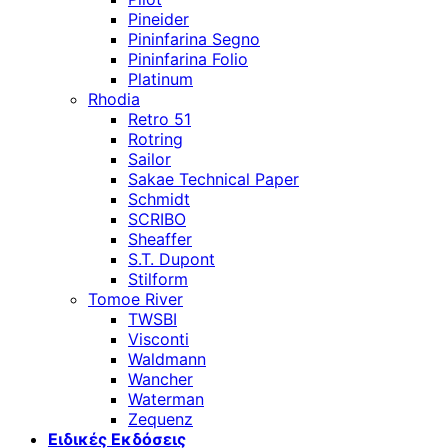
Pineider
Pininfarina Segno
Pininfarina Folio
Platinum
Rhodia
Retro 51
Rotring
Sailor
Sakae Technical Paper
Schmidt
SCRIBO
Sheaffer
S.T. Dupont
Stilform
Tomoe River
TWSBI
Visconti
Waldmann
Wancher
Waterman
Zequenz
Ειδικές Εκδόσεις