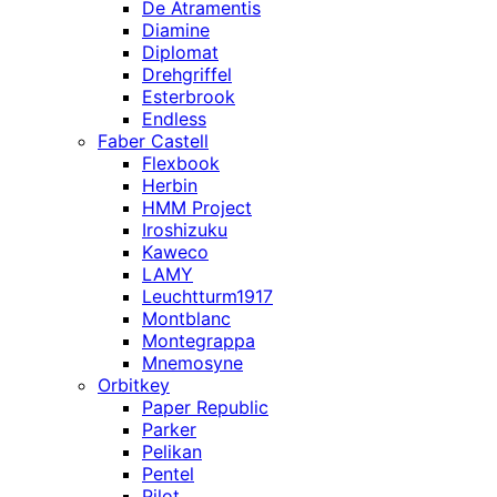
De Atramentis
Diamine
Diplomat
Drehgriffel
Esterbrook
Endless
Faber Castell
Flexbook
Herbin
HMM Project
Iroshizuku
Kaweco
LAMY
Leuchtturm1917
Montblanc
Montegrappa
Mnemosyne
Orbitkey
Paper Republic
Parker
Pelikan
Pentel
Pilot