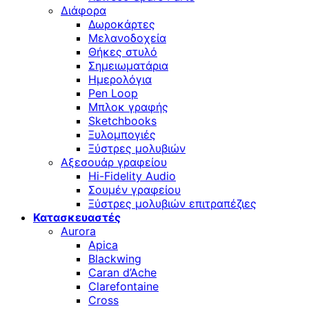
Διάφορα
Δωροκάρτες
Μελανοδοχεία
Θήκες στυλό
Σημειωματάρια
Ημερολόγια
Pen Loop
Μπλοκ γραφής
Sketchbooks
Ξυλομπογιές
Ξύστρες μολυβιών
Αξεσουάρ γραφείου
Hi-Fidelity Audio
Σουμέν γραφείου
Ξύστρες μολυβιών επιτραπέζιες
Κατασκευαστές
Aurora
Apica
Blackwing
Caran d’Ache
Clarefontaine
Cross