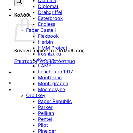
προϊόντων
Diamine
Diplomat
Drehgriffel
Καλάθι
Esterbrook
Endless
Faber Castell
Flexbook
Herbin
HMM Project
Κανένα προϊόν στο καλάθι σας.
Iroshizuku
Kaweco
Επιστροφή στο κατάστημα
LAMY
Leuchtturm1917
Montblanc
Montegrappa
Mnemosyne
Orbitkey
Paper Republic
Parker
Pelikan
Pentel
Pilot
Pineider