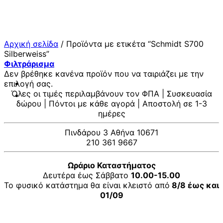
Μετάβαση
στο
περιεχόμενο
Αρχική σελίδα
/
Προϊόντα με ετικέτα “Schmidt S700
Silberweiss”
Φιλτράρισμα
Δεν βρέθηκε κανένα προϊόν που να ταιριάζει με την
επιλογή σας.
Όλες οι τιμές περιλαμβάνουν τον ΦΠΑ | Συσκευασία
δώρου | Πόντοι με κάθε αγορά | Αποστολή σε 1-3
ημέρες
Πινδάρου 3 Αθήνα 10671
210 361 9667
Ωράριο Καταστήματος
Δευτέρα έως Σάββατο
10.00-15.00
Το φυσικό κατάστημα θα είναι κλειστό από
8/8 έως και
01/09
V