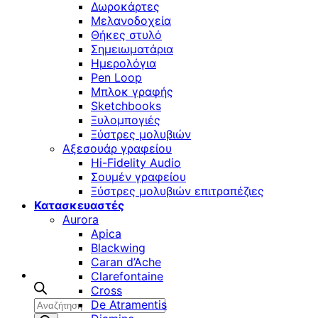
Δωροκάρτες
Μελανοδοχεία
Θήκες στυλό
Σημειωματάρια
Ημερολόγια
Pen Loop
Μπλοκ γραφής
Sketchbooks
Ξυλομπογιές
Ξύστρες μολυβιών
Αξεσουάρ γραφείου
Hi-Fidelity Audio
Σουμέν γραφείου
Ξύστρες μολυβιών επιτραπέζιες
Κατασκευαστές
Aurora
Apica
Blackwing
Caran d’Ache
Clarefontaine
Cross
Αναζήτηση
De Atramentis