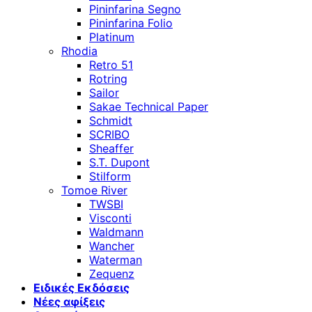
Pininfarina Segno
Pininfarina Folio
Platinum
Rhodia
Retro 51
Rotring
Sailor
Sakae Technical Paper
Schmidt
SCRIBO
Sheaffer
S.T. Dupont
Stilform
Tomoe River
TWSBI
Visconti
Waldmann
Wancher
Waterman
Zequenz
Ειδικές Εκδόσεις
Νέες αφίξεις