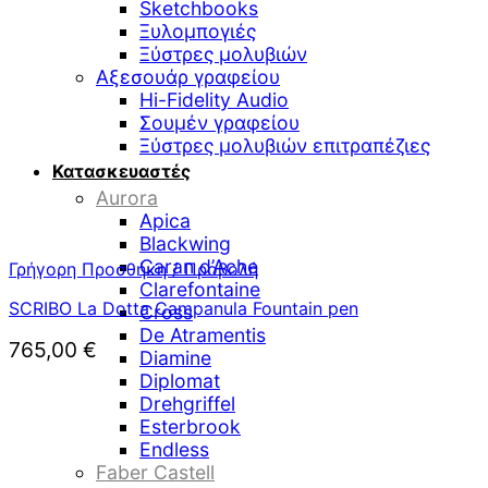
Sketchbooks
Ξυλομπογιές
Ξύστρες μολυβιών
Αξεσουάρ γραφείου
Hi-Fidelity Audio
Σουμέν γραφείου
Ξύστρες μολυβιών επιτραπέζιες
Κατασκευαστές
Aurora
Apica
Blackwing
Caran d’Ache
Γρήγορη Προσθήκη / Προβολή
Clarefontaine
SCRIBO La Dotta Campanula Fountain pen
Cross
De Atramentis
765,00
€
Diamine
Diplomat
Drehgriffel
Esterbrook
Endless
Faber Castell