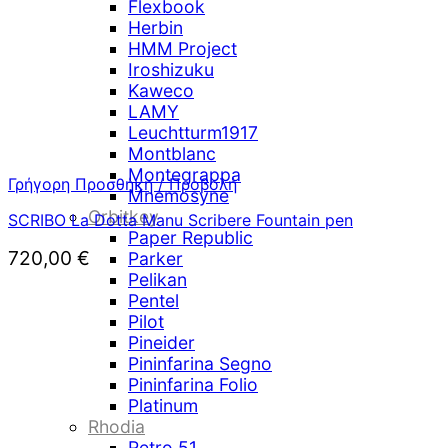
Flexbook
Herbin
HMM Project
Iroshizuku
Kaweco
LAMY
Leuchtturm1917
Montblanc
Montegrappa
Γρήγορη Προσθήκη / Προβολή
Mnemosyne
Orbitkey
SCRIBO La Dotta Manu Scribere Fountain pen
Paper Republic
720,00
€
Parker
Pelikan
Pentel
Pilot
Pineider
Pininfarina Segno
Pininfarina Folio
Platinum
Rhodia
Retro 51