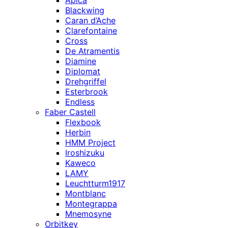
Apica
Blackwing
Caran d’Ache
Clarefontaine
Cross
De Atramentis
Diamine
Diplomat
Drehgriffel
Esterbrook
Endless
Faber Castell
Flexbook
Herbin
HMM Project
Iroshizuku
Kaweco
LAMY
Leuchtturm1917
Montblanc
Montegrappa
Mnemosyne
Orbitkey