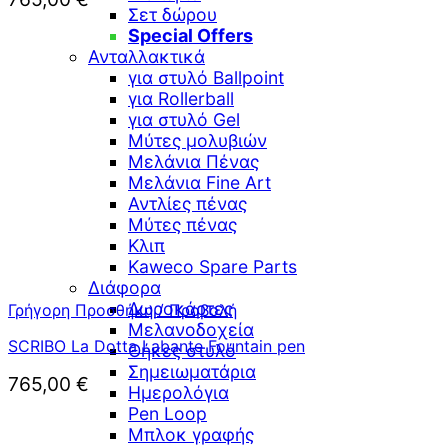
Σετ δώρου
Special Offers
Ανταλλακτικά
για στυλό Ballpoint
για Rollerball
για στυλό Gel
Μύτες μολυβιών
Μελάνια Πένας
Μελάνια Fine Art
Αντλίες πένας
Μύτες πένας
Κλιπ
Kaweco Spare Parts
Διάφορα
Δωροκάρτες
Γρήγορη Προσθήκη / Προβολή
Μελανοδοχεία
SCRIBO La Dotta Labante Fountain pen
Θήκες στυλό
Σημειωματάρια
765,00
€
Ημερολόγια
Pen Loop
Μπλοκ γραφής