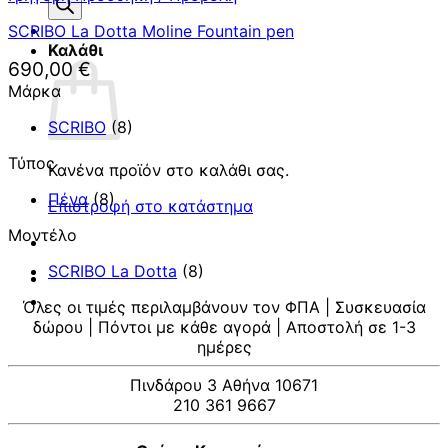
προϊόντων
SCRIBO La Dotta Moline Fountain pen
Καλάθι
690,00
€
Μάρκα
SCRIBO
(8)
Τύπος
Κανένα προϊόν στο καλάθι σας.
Πένα
(8)
Επιστροφή στο κατάστημα
Μοντέλο
SCRIBO La Dotta
(8)
Όλες οι τιμές περιλαμβάνουν τον ΦΠΑ | Συσκευασία
δώρου | Πόντοι με κάθε αγορά | Αποστολή σε 1-3
ημέρες
Πινδάρου 3 Αθήνα 10671
210 361 9667