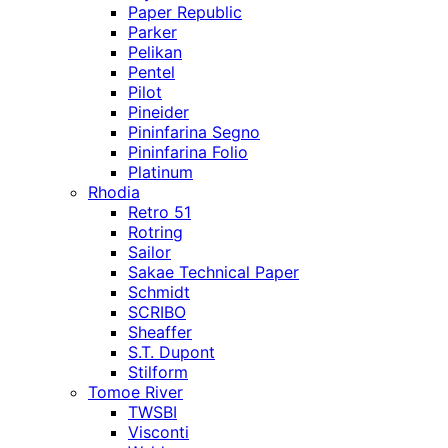
Paper Republic
Parker
Pelikan
Pentel
Pilot
Pineider
Pininfarina Segno
Pininfarina Folio
Platinum
Rhodia
Retro 51
Rotring
Sailor
Sakae Technical Paper
Schmidt
SCRIBO
Sheaffer
S.T. Dupont
Stilform
Tomoe River
TWSBI
Visconti