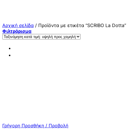
Μετάβαση
στο
περιεχόμενο
Αρχική σελίδα
/
Προϊόντα με ετικέτα “SCRIBO La Dotta”
Φιλτράρισμα
Γρήγορη Προσθήκη / Προβολή