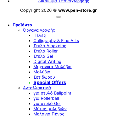
Δικαίωμα Υπαναχώρησης
Copyright 2026 ©
www.pen-store.gr
Προϊόντα
Όργανα γραφής
Πένες
Calligraphy & Fine Arts
Στυλό Διαρκείας
Στυλό Roller
Στυλό Gel
Digital Writing
Μηχανικά Μολύβια
Μολύβια
Σετ δώρου
Special Offers
Ανταλλακτικά
για στυλό Ballpoint
για Rollerball
για στυλό Gel
Μύτες μολυβιών
Μελάνια Πένας