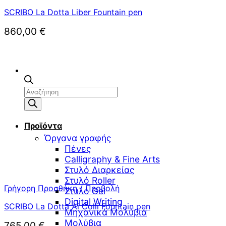
SCRIBO La Dotta Liber Fountain pen
860,00
€
Αναζήτηση
προϊόντων
Προϊόντα
Όργανα γραφής
Πένες
Calligraphy & Fine Arts
Στυλό Διαρκείας
Στυλό Roller
Γρήγορη Προσθήκη / Προβολή
Στυλό Gel
Digital Writing
SCRIBO La Dotta Ai Colli Fountain pen
Μηχανικά Μολύβια
Μολύβια
765,00
€