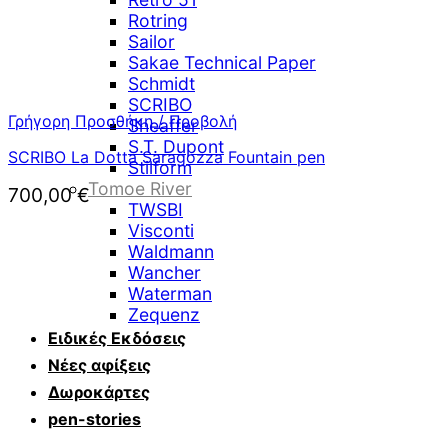
Rotring
Sailor
Sakae Technical Paper
Schmidt
SCRIBO
Γρήγορη Προσθήκη / Προβολή
Sheaffer
S.T. Dupont
SCRIBO La Dotta Saragozza Fountain pen
Stilform
Tomoe River
700,00
€
TWSBI
Visconti
Waldmann
Wancher
Waterman
Zequenz
Ειδικές Εκδόσεις
Νέες αφίξεις
Δωροκάρτες
pen-stories