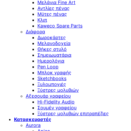
Μελάνια Fine Art
Αντλίες πένας
Μύτες πένας
Κλιπ
Kaweco Spare Parts
Διάφορα
Δωροκάρτες
Μελανοδοχεία
Θήκες στυλό
Σημειωματάρια
Ημερολόγια
Pen Loop
Μπλοκ γραφής
Sketchbooks
Ξυλομπογιές
Ξύστρες μολυβιών
Αξεσουάρ γραφείου
Hi-Fidelity Audio
Σουμέν γραφείου
Ξύστρες μολυβιών επιτραπέζιες
Κατασκευαστές
Aurora