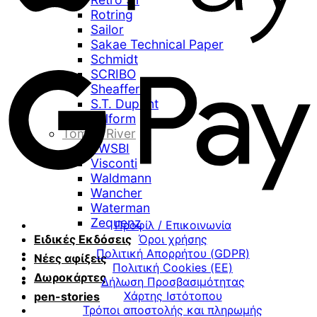
Rotring
Sailor
Sakae Technical Paper
Schmidt
SCRIBO
Sheaffer
S.T. Dupont
Stilform
Tomoe River
TWSBI
Visconti
Waldmann
Wancher
Waterman
Zequenz
Προφίλ / Επικοινωνία
Ειδικές Εκδόσεις
Όροι χρήσης
Πολιτική Απορρήτου (GDPR)
Νέες αφίξεις
Πολιτική Cookies (ΕΕ)
Δωροκάρτες
Δήλωση Προσβασιμότητας
Χάρτης Ιστότοπου
pen-stories
Τρόποι αποστολής και πληρωμής