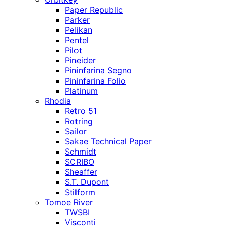
Paper Republic
Parker
Pelikan
Pentel
Pilot
Pineider
Pininfarina Segno
Pininfarina Folio
Platinum
Rhodia
Retro 51
Rotring
Sailor
Sakae Technical Paper
Schmidt
SCRIBO
Sheaffer
S.T. Dupont
Stilform
Tomoe River
TWSBI
Visconti