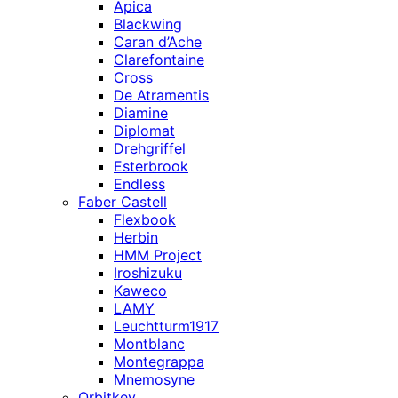
Apica
Blackwing
Caran d’Ache
Clarefontaine
Cross
De Atramentis
Diamine
Diplomat
Drehgriffel
Esterbrook
Endless
Faber Castell
Flexbook
Herbin
HMM Project
Iroshizuku
Kaweco
LAMY
Leuchtturm1917
Montblanc
Montegrappa
Mnemosyne
Orbitkey