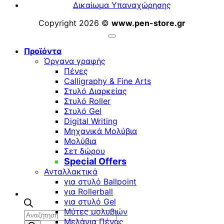
Δικαίωμα Υπαναχώρησης
Copyright 2026 ©
www.pen-store.gr
Προϊόντα
Όργανα γραφής
Πένες
Calligraphy & Fine Arts
Στυλό Διαρκείας
Στυλό Roller
Στυλό Gel
Digital Writing
Μηχανικά Μολύβια
Μολύβια
Σετ δώρου
Special Offers
Ανταλλακτικά
για στυλό Ballpoint
για Rollerball
για στυλό Gel
Μύτες μολυβιών
Αναζήτηση
Μελάνια Πένας