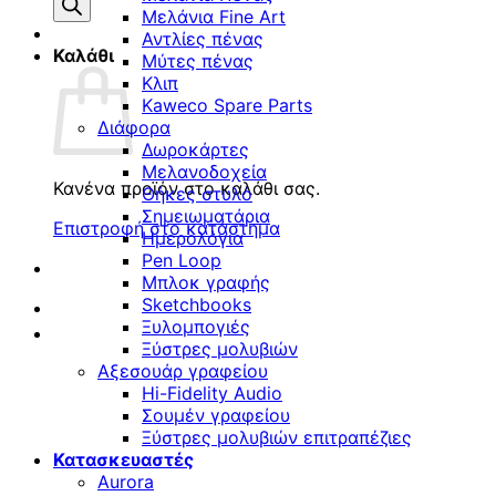
προϊόντων
Μελάνια Fine Art
Αντλίες πένας
Καλάθι
Μύτες πένας
Κλιπ
Kaweco Spare Parts
Διάφορα
Δωροκάρτες
Μελανοδοχεία
Κανένα προϊόν στο καλάθι σας.
Θήκες στυλό
Σημειωματάρια
Επιστροφή στο κατάστημα
Ημερολόγια
Pen Loop
Μπλοκ γραφής
Sketchbooks
Ξυλομπογιές
Ξύστρες μολυβιών
Αξεσουάρ γραφείου
Hi-Fidelity Audio
Σουμέν γραφείου
Ξύστρες μολυβιών επιτραπέζιες
Κατασκευαστές
Aurora