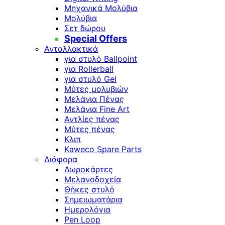
Μηχανικά Μολύβια
Μολύβια
Σετ δώρου
Special Offers
Ανταλλακτικά
για στυλό Ballpoint
για Rollerball
για στυλό Gel
Μύτες μολυβιών
Μελάνια Πένας
Μελάνια Fine Art
Αντλίες πένας
Μύτες πένας
Κλιπ
Kaweco Spare Parts
Διάφορα
Δωροκάρτες
Μελανοδοχεία
Θήκες στυλό
Σημειωματάρια
Ημερολόγια
Pen Loop