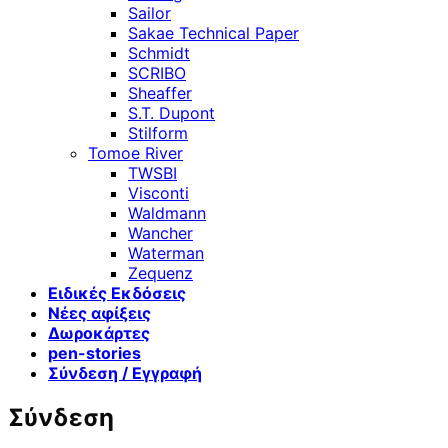
Sailor
Sakae Technical Paper
Schmidt
SCRIBO
Sheaffer
S.T. Dupont
Stilform
Tomoe River
TWSBI
Visconti
Waldmann
Wancher
Waterman
Zequenz
Ειδικές Εκδόσεις
Νέες αφίξεις
Δωροκάρτες
pen-stories
Σύνδεση / Εγγραφή
Σύνδεση