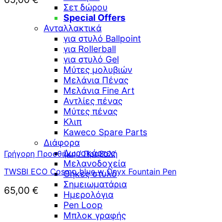
Σετ δώρου
Special Offers
Ανταλλακτικά
για στυλό Ballpoint
για Rollerball
για στυλό Gel
Μύτες μολυβιών
Μελάνια Πένας
Μελάνια Fine Art
Αντλίες πένας
Μύτες πένας
Κλιπ
Kaweco Spare Parts
Διάφορα
Δωροκάρτες
Γρήγορη Προσθήκη / Προβολή
Μελανοδοχεία
TWSBI ECO Cosmo blue w Onyx Fountain Pen
Θήκες στυλό
Σημειωματάρια
65,00
€
Ημερολόγια
Pen Loop
Μπλοκ γραφής