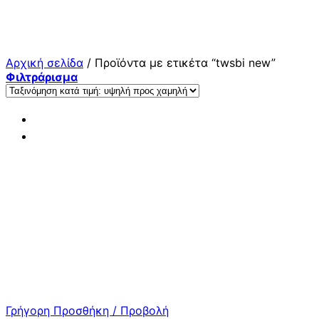
Μετάβαση
στο
περιεχόμενο
Αρχική σελίδα
/
Προϊόντα με ετικέτα “twsbi new”
Φιλτράρισμα
Γρήγορη Προσθήκη / Προβολή