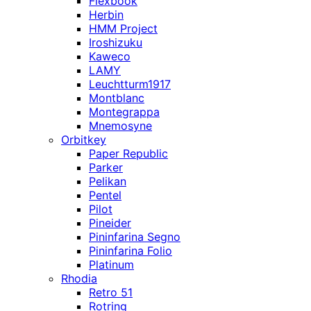
Flexbook
Herbin
HMM Project
Iroshizuku
Kaweco
LAMY
Leuchtturm1917
Montblanc
Montegrappa
Mnemosyne
Orbitkey
Paper Republic
Parker
Pelikan
Pentel
Pilot
Pineider
Pininfarina Segno
Pininfarina Folio
Platinum
Rhodia
Retro 51
Rotring