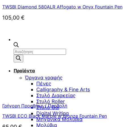
TWSBI Diamond 580ALR Affogato w Onyx Fountain Pen
105,00
€
Αναζήτηση
προϊόντων
Προϊόντα
Όργανα γραφής
Πένες
Calligraphy & Fine Arts
Στυλό Διαρκείας
Στυλό Roller
Γρήγορη Προσθήκη / Προβολή
Στυλό Gel
Digital Writing
TWSBI ECO Black Marble w Bronze Fountain Pen
Μηχανικά Μολύβια
Μολύβια
65,00
€