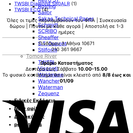
TWSBI Diamond 580ALR
(1)
Rotring
TWSBI ECO
(4)
Sailor
Sakae Technical Paper
Όλες οι τιμές περιλαμβάνουν τον ΦΠΑ | Συσκευασία
Schmidt
δώρου | Πόντοι με κάθε αγορά | Αποστολή σε 1-3
SCRIBO
ημέρες
Sheaffer
S.T. Dupont
Πινδάρου 3 Αθήνα 10671
210 361 9667
Stilform
Tomoe River
TWSBI
Ωράριο Καταστήματος
Visconti
Δευτέρα έως Σάββατο
10.00-15.00
Waldmann
Το φυσικό κατάστημα θα είναι κλειστό από
8/8 έως και
Wancher
01/09
Waterman
V
Zequenz
Ειδικές Εκδόσεις
Νέες αφίξεις
Δωροκάρτες
pen-stories