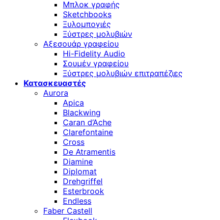
Μπλοκ γραφής
Sketchbooks
Ξυλομπογιές
Ξύστρες μολυβιών
Αξεσουάρ γραφείου
Hi-Fidelity Audio
Σουμέν γραφείου
Ξύστρες μολυβιών επιτραπέζιες
Κατασκευαστές
Aurora
Apica
Blackwing
Caran d’Ache
Clarefontaine
Cross
De Atramentis
Diamine
Diplomat
Drehgriffel
Esterbrook
Endless
Faber Castell