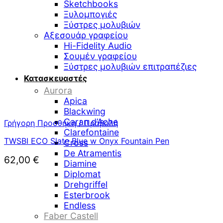
Sketchbooks
Ξυλομπογιές
Ξύστρες μολυβιών
Αξεσουάρ γραφείου
Hi-Fidelity Audio
Σουμέν γραφείου
Ξύστρες μολυβιών επιτραπέζιες
Κατασκευαστές
Aurora
Apica
Blackwing
Caran d’Ache
Γρήγορη Προσθήκη / Προβολή
Clarefontaine
TWSBI ECO Slate Blue w Onyx Fountain Pen
Cross
De Atramentis
62,00
€
Diamine
Diplomat
Drehgriffel
Esterbrook
Endless
Faber Castell