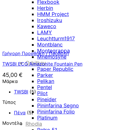
Flexbook
Herbin
HMM Project
Iroshizuku
Kaweco
LAMY
Leuchtturm1917
Montblanc
Montegrappa
Γρήγορη Προσθήκη / Προβολή
Mnemosyne
Orbitkey
TWSBI ECO Amazonite Fountain Pen
Paper Republic
45,00
€
Parker
Pelikan
Μάρκα
Pentel
TWSBI
(5)
Pilot
Pineider
Τύπος
Pininfarina Segno
Pininfarina Folio
Πένα
(5)
Platinum
Μοντέλο
Rhodia
Retro 51