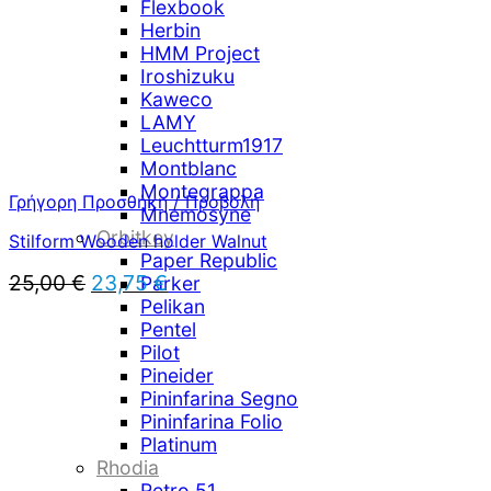
Flexbook
Herbin
HMM Project
Iroshizuku
Kaweco
LAMY
Leuchtturm1917
Montblanc
Montegrappa
Γρήγορη Προσθήκη / Προβολή
Mnemosyne
Orbitkey
Stilform Wooden holder Walnut
Paper Republic
Original
Η
25,00
€
23,75
€
Parker
price
τρέχουσα
Pelikan
was:
τιμή
Pentel
25,00 €.
είναι:
Pilot
23,75 €.
Pineider
Pininfarina Segno
Pininfarina Folio
Platinum
Rhodia
Retro 51