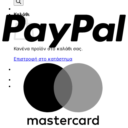
προϊόντων
P
Καλάθι
Κανένα προϊόν στο καλάθι σας.
Επιστροφή στο κατάστημα
M