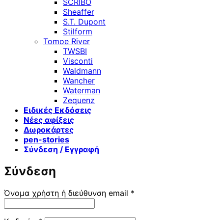
SCRIBO
Sheaffer
S.T. Dupont
Stilform
Tomoe River
TWSBI
Visconti
Waldmann
Wancher
Waterman
Zequenz
Ειδικές Εκδόσεις
Νέες αφίξεις
Δωροκάρτες
pen-stories
Σύνδεση / Εγγραφή
Σύνδεση
Απαιτείται
Όνομα χρήστη ή διεύθυνση email
*