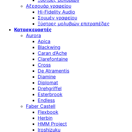
Ξύστρες μολυβιών
Αξεσουάρ γραφείου
Hi-Fidelity Audio
Σουμέν γραφείου
Ξύστρες μολυβιών επιτραπέζιες
Κατασκευαστές
Aurora
Apica
Blackwing
Caran d’Ache
Clarefontaine
Cross
De Atramentis
Diamine
Diplomat
Drehgriffel
Esterbrook
Endless
Faber Castell
Flexbook
Herbin
HMM Project
Iroshizuku