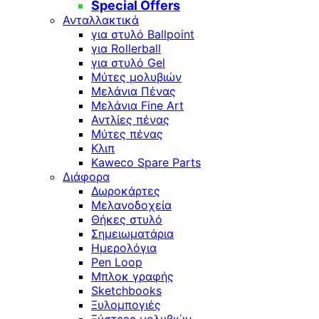
Special Offers
Ανταλλακτικά
για στυλό Ballpoint
για Rollerball
για στυλό Gel
Μύτες μολυβιών
Μελάνια Πένας
Μελάνια Fine Art
Αντλίες πένας
Μύτες πένας
Κλιπ
Kaweco Spare Parts
Διάφορα
Δωροκάρτες
Μελανοδοχεία
Θήκες στυλό
Σημειωματάρια
Ημερολόγια
Pen Loop
Μπλοκ γραφής
Sketchbooks
Ξυλομπογιές