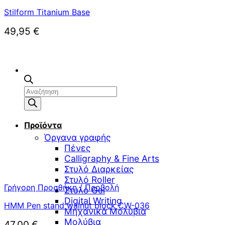
Stilform Titanium Base
49,95
€
Αναζήτηση
προϊόντων
Προϊόντα
Όργανα γραφής
Πένες
Calligraphy & Fine Arts
Στυλό Διαρκείας
Στυλό Roller
Γρήγορη Προσθήκη / Προβολή
Στυλό Gel
Digital Writing
HMM Pen stand walnut block CW-036
Μηχανικά Μολύβια
Μολύβια
47,00
€