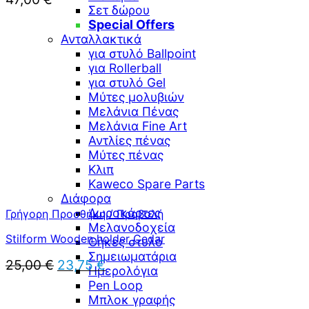
Σετ δώρου
Special Offers
Ανταλλακτικά
για στυλό Ballpoint
για Rollerball
για στυλό Gel
Μύτες μολυβιών
Μελάνια Πένας
Μελάνια Fine Art
Αντλίες πένας
Μύτες πένας
Κλιπ
Kaweco Spare Parts
Διάφορα
Δωροκάρτες
Γρήγορη Προσθήκη / Προβολή
Μελανοδοχεία
Stilform Wooden holder Cedar
Θήκες στυλό
Σημειωματάρια
Original
Η
25,00
€
23,75
€
Ημερολόγια
price
τρέχουσα
Pen Loop
was:
τιμή
Μπλοκ γραφής
25,00 €.
είναι: