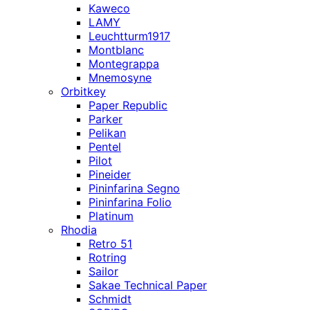
Kaweco
LAMY
Leuchtturm1917
Montblanc
Montegrappa
Mnemosyne
Orbitkey
Paper Republic
Parker
Pelikan
Pentel
Pilot
Pineider
Pininfarina Segno
Pininfarina Folio
Platinum
Rhodia
Retro 51
Rotring
Sailor
Sakae Technical Paper
Schmidt