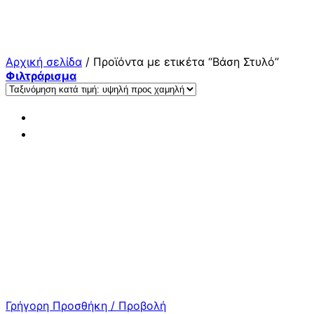
Μετάβαση
στο
περιεχόμενο
Αρχική σελίδα
/
Προϊόντα με ετικέτα “Βάση Στυλό”
Φιλτράρισμα
Γρήγορη Προσθήκη / Προβολή