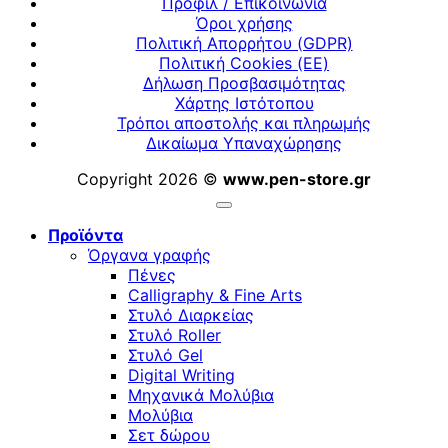
Προφίλ / Επικοινωνία
Όροι χρήσης
Πολιτική Απορρήτου (GDPR)
Πολιτική Cookies (ΕΕ)
Δήλωση Προσβασιμότητας
Χάρτης Ιστότοπου
Τρόποι αποστολής και πληρωμής
Δικαίωμα Υπαναχώρησης
Copyright 2026 ©
www.pen-store.gr
Προϊόντα
Όργανα γραφής
Πένες
Calligraphy & Fine Arts
Στυλό Διαρκείας
Στυλό Roller
Στυλό Gel
Digital Writing
Μηχανικά Μολύβια
Μολύβια
Σετ δώρου