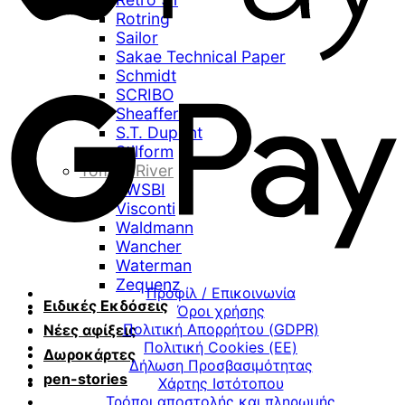
Rotring
Sailor
Sakae Technical Paper
Schmidt
SCRIBO
Sheaffer
S.T. Dupont
Stilform
Tomoe River
TWSBI
Visconti
Waldmann
Wancher
Waterman
Zequenz
Προφίλ / Επικοινωνία
Ειδικές Εκδόσεις
Όροι χρήσης
Πολιτική Απορρήτου (GDPR)
Νέες αφίξεις
Πολιτική Cookies (ΕΕ)
Δωροκάρτες
Δήλωση Προσβασιμότητας
pen-stories
Χάρτης Ιστότοπου
Τρόποι αποστολής και πληρωμής