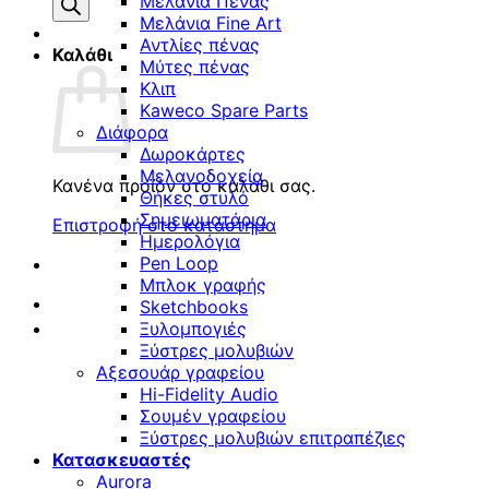
προϊόντων
Μελάνια Πένας
Μελάνια Fine Art
Αντλίες πένας
Καλάθι
Μύτες πένας
Κλιπ
Kaweco Spare Parts
Διάφορα
Δωροκάρτες
Μελανοδοχεία
Κανένα προϊόν στο καλάθι σας.
Θήκες στυλό
Σημειωματάρια
Επιστροφή στο κατάστημα
Ημερολόγια
Pen Loop
Μπλοκ γραφής
Sketchbooks
Ξυλομπογιές
Ξύστρες μολυβιών
Αξεσουάρ γραφείου
Hi-Fidelity Audio
Σουμέν γραφείου
Ξύστρες μολυβιών επιτραπέζιες
Κατασκευαστές
Aurora