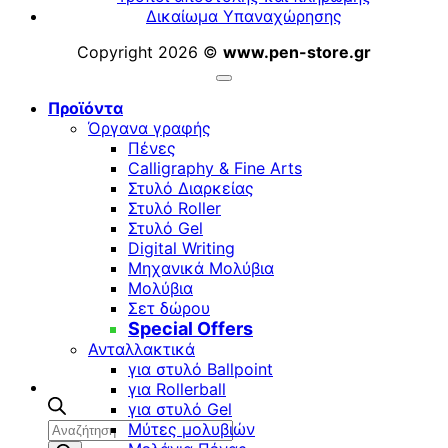
Δικαίωμα Υπαναχώρησης
Copyright 2026 ©
www.pen-store.gr
Προϊόντα
Όργανα γραφής
Πένες
Calligraphy & Fine Arts
Στυλό Διαρκείας
Στυλό Roller
Στυλό Gel
Digital Writing
Μηχανικά Μολύβια
Μολύβια
Σετ δώρου
Special Offers
Ανταλλακτικά
για στυλό Ballpoint
για Rollerball
για στυλό Gel
Αναζήτηση
Μύτες μολυβιών