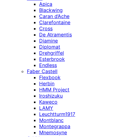
Apica
Blackwing
Caran d’Ache
Clarefontaine
Cross
De Atramentis
Diamine
Diplomat
Drehgriffel
Esterbrook
Endless
Faber Castell
Flexbook
Herbin
HMM Project
Iroshizuku
Kaweco
LAMY
Leuchtturm1917
Montblanc
Montegrappa
Mnemosyne