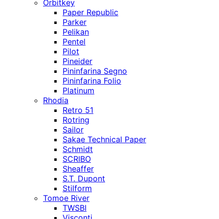
Orbitkey
Paper Republic
Parker
Pelikan
Pentel
Pilot
Pineider
Pininfarina Segno
Pininfarina Folio
Platinum
Rhodia
Retro 51
Rotring
Sailor
Sakae Technical Paper
Schmidt
SCRIBO
Sheaffer
S.T. Dupont
Stilform
Tomoe River
TWSBI
Visconti