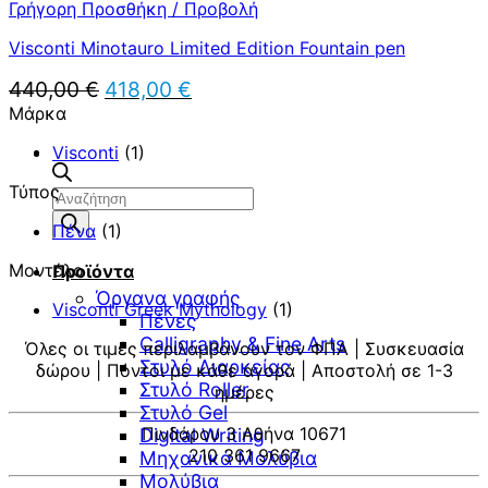
Γρήγορη Προσθήκη / Προβολή
Visconti Minotauro Limited Edition Fountain pen
Original
Η
440,00
€
418,00
€
price
τρέχουσα
Μάρκα
was:
τιμή
440,00 €.
είναι:
Visconti
(1)
418,00 €.
Τύπος
Αναζήτηση
προϊόντων
Πένα
(1)
Μοντέλο
Προϊόντα
Όργανα γραφής
Visconti Greek Mythology
(1)
Πένες
Calligraphy & Fine Arts
Όλες οι τιμές περιλαμβάνουν τον ΦΠΑ | Συσκευασία
Στυλό Διαρκείας
δώρου | Πόντοι με κάθε αγορά | Αποστολή σε 1-3
Στυλό Roller
ημέρες
Στυλό Gel
Πινδάρου 3 Αθήνα 10671
Digital Writing
210 361 9667
Μηχανικά Μολύβια
Μολύβια