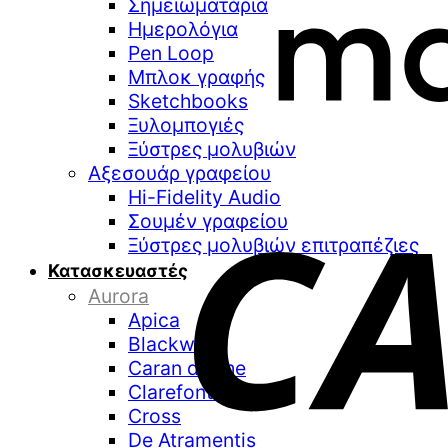
Σημειωματάρια
Ημερολόγια
Pen Loop
Μπλοκ γραφής
Sketchbooks
Ξυλομπογιές
Ξύστρες μολυβιών
Αξεσουάρ γραφείου
Hi-Fidelity Audio
Σουμέν γραφείου
Ξύστρες μολυβιών επιτραπέζιες
Κατασκευαστές
Aurora
Apica
Blackwing
Caran d’Ache
Clarefontaine
Cross
De Atramentis