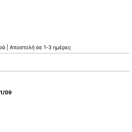
ρά | Αποστολή σε 1-3 ημέρες
01/09
V