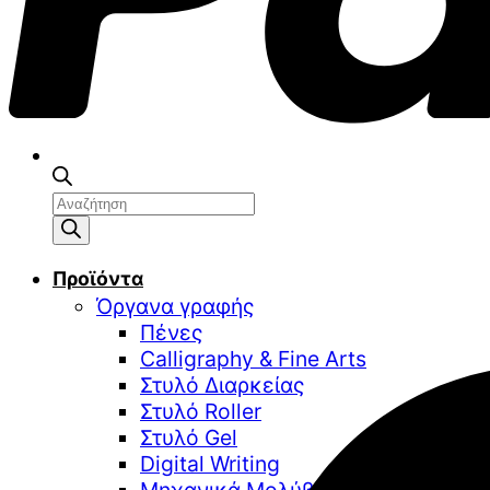
Αναζήτηση
προϊόντων
Προϊόντα
Όργανα γραφής
Πένες
Calligraphy & Fine Arts
Στυλό Διαρκείας
Στυλό Roller
Στυλό Gel
Digital Writing