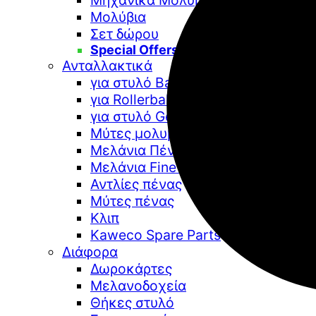
Μηχανικά Μολύβια
Μολύβια
Σετ δώρου
Special Offers
Ανταλλακτικά
για στυλό Ballpoint
για Rollerball
για στυλό Gel
Μύτες μολυβιών
Μελάνια Πένας
Μελάνια Fine Art
Αντλίες πένας
Μύτες πένας
Κλιπ
Kaweco Spare Parts
Διάφορα
Δωροκάρτες
Μελανοδοχεία
Θήκες στυλό