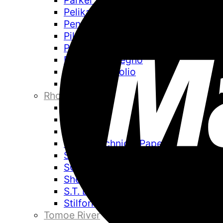
Parker
Pelikan
Pentel
Pilot
Pineider
Pininfarina Segno
Pininfarina Folio
Platinum
Rhodia
Retro 51
Rotring
Sailor
Sakae Technical Paper
Schmidt
SCRIBO
Sheaffer
S.T. Dupont
Stilform
Tomoe River