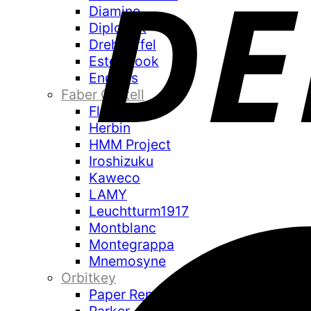
Diamine
Diplomat
Drehgriffel
Esterbrook
Endless
Faber Castell
Flexbook
Herbin
HMM Project
Iroshizuku
Kaweco
LAMY
Leuchtturm1917
Montblanc
Montegrappa
Mnemosyne
Orbitkey
Paper Republic