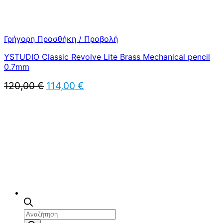
Γρήγορη Προσθήκη / Προβολή
YSTUDIO Classic Revolve Lite Brass Mechanical pencil
0.7mm
Original
Η
120,00
€
114,00
€
price
τρέχουσα
was:
τιμή
120,00 €.
είναι:
114,00 €.
Αναζήτηση