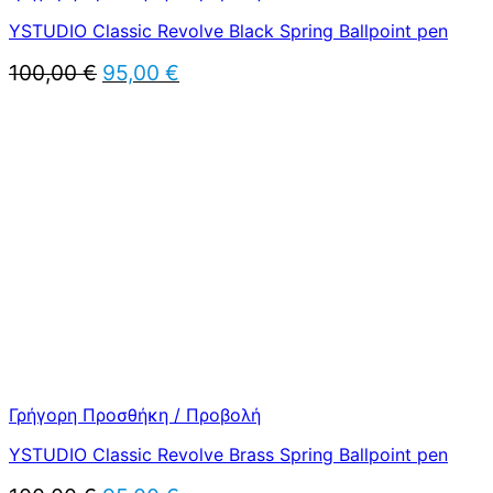
YSTUDIO Classic Revolve Black Spring Ballpoint pen
Original
Η
100,00
€
95,00
€
price
τρέχουσα
was:
τιμή
100,00 €.
είναι:
95,00 €.
Γρήγορη Προσθήκη / Προβολή
YSTUDIO Classic Revolve Brass Spring Ballpoint pen