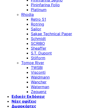
Pininfarina Segno
Pininfarina Folio
Platinum
Rhodia
Retro 51
Rotring
Sailor
Sakae Technical Paper
Schmidt
SCRIBO
Sheaffer
S.T. Dupont
Stilform
Tomoe River
TWSBI
Visconti
Waldmann
Wancher
Waterman
Zequenz
Ειδικές Εκδόσεις
Νέες αφίξεις
Δωροκάρτες