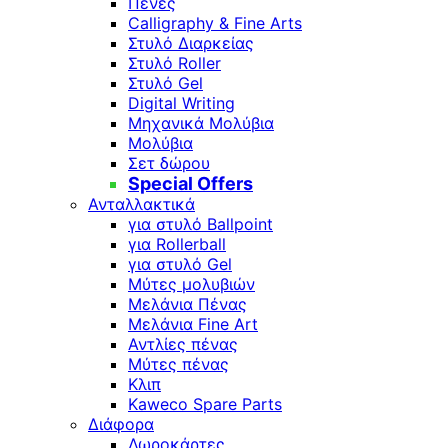
Πένες
Calligraphy & Fine Arts
Στυλό Διαρκείας
Στυλό Roller
Στυλό Gel
Digital Writing
Μηχανικά Μολύβια
Μολύβια
Σετ δώρου
Special Offers
Ανταλλακτικά
για στυλό Ballpoint
για Rollerball
για στυλό Gel
Μύτες μολυβιών
Μελάνια Πένας
Μελάνια Fine Art
Αντλίες πένας
Μύτες πένας
Κλιπ
Kaweco Spare Parts
Διάφορα
Δωροκάρτες