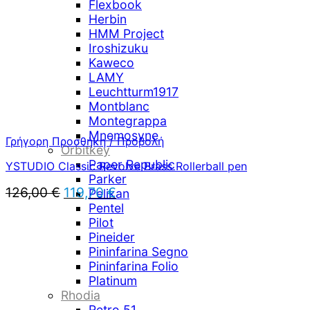
Flexbook
Herbin
HMM Project
Iroshizuku
Kaweco
LAMY
Leuchtturm1917
Montblanc
Montegrappa
Mnemosyne
Γρήγορη Προσθήκη / Προβολή
Orbitkey
Paper Republic
YSTUDIO Classic Revolve Brass Rollerball pen
Parker
Original
Η
126,00
€
119,70
€
Pelikan
price
τρέχουσα
Pentel
was:
τιμή
Pilot
126,00 €.
είναι:
Pineider
119,70 €.
Pininfarina Segno
Pininfarina Folio
Platinum
Rhodia
Retro 51