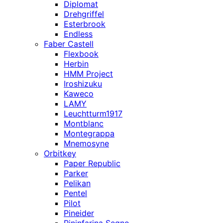
Diplomat
Drehgriffel
Esterbrook
Endless
Faber Castell
Flexbook
Herbin
HMM Project
Iroshizuku
Kaweco
LAMY
Leuchtturm1917
Montblanc
Montegrappa
Mnemosyne
Orbitkey
Paper Republic
Parker
Pelikan
Pentel
Pilot
Pineider