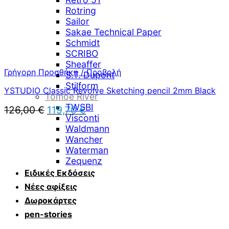
Rotring
Sailor
Sakae Technical Paper
Schmidt
SCRIBO
Sheaffer
Γρήγορη Προσθήκη / Προβολή
S.T. Dupont
Stilform
YSTUDIO Classic Revolve Sketching pencil 2mm Black
Tomoe River
TWSBI
Original
Η
126,00
€
119,70
€
Visconti
price
τρέχουσα
Waldmann
was:
τιμή
126,00 €.
Wancher
είναι:
119,70 €.
Waterman
Zequenz
Ειδικές Εκδόσεις
Νέες αφίξεις
Δωροκάρτες
pen-stories