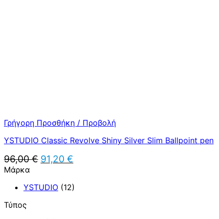
91,20 €.
Γρήγορη Προσθήκη / Προβολή
YSTUDIO Classic Revolve Shiny Silver Slim Ballpoint pen
Original
Η
96,00
€
91,20
€
price
τρέχουσα
Μάρκα
was:
τιμή
96,00 €.
είναι:
YSTUDIO
(12)
91,20 €.
Τύπος