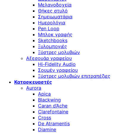
Μελανοδοχεία
Θήκες στυλό
Σημειωματάρια
Ημερολόγια
Pen Loop
Μπλοκ γραφής
Sketchbooks
Ξυλομπογιές
Ξύστρες μολυβιών
Αξεσουάρ γραφείου
Hi-Fidelity Audio
Σουμέν γραφείου
Ξύστρες μολυβιών επιτραπέζιες
Κατασκευαστές
Aurora
Apica
Blackwing
Caran d’Ache
Clarefontaine
Cross
De Atramentis
Diamine