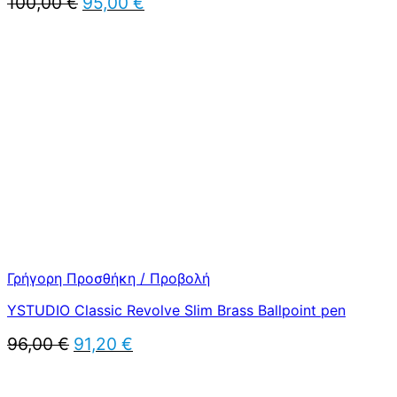
Original
Η
100,00
€
95,00
€
price
τρέχουσα
was:
τιμή
100,00 €.
είναι:
95,00 €.
Γρήγορη Προσθήκη / Προβολή
YSTUDIO Classic Revolve Slim Brass Ballpoint pen
Original
Η
96,00
€
91,20
€
price
τρέχουσα
was:
τιμή
96,00 €.
είναι: