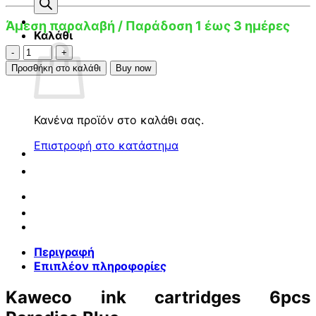
προϊόντων
Άμεση παραλαβή / Παράδοση 1 έως 3 ημέρες
Καλάθι
Kaweco
ink
Προσθήκη στο καλάθι
Buy now
cartridges
6pcs
Paradise
Κανένα προϊόν στο καλάθι σας.
Blue
ποσότητα
Επιστροφή στο κατάστημα
Περιγραφή
Επιπλέον πληροφορίες
Kaweco ink cartridges 6pcs