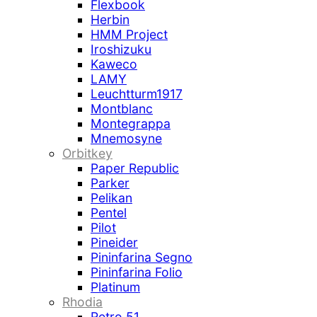
Flexbook
Herbin
HMM Project
Iroshizuku
Kaweco
LAMY
Leuchtturm1917
Montblanc
Montegrappa
Mnemosyne
Orbitkey
Paper Republic
Parker
Pelikan
Pentel
Pilot
Pineider
Pininfarina Segno
Pininfarina Folio
Platinum
Rhodia
Retro 51