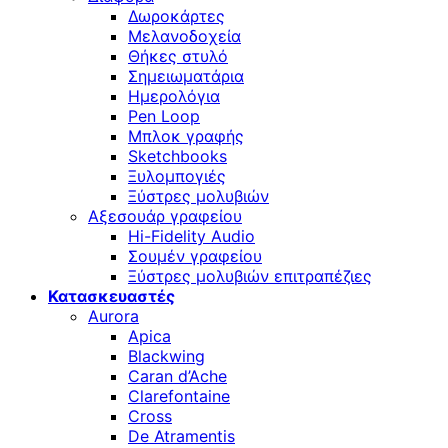
Δωροκάρτες
Μελανοδοχεία
Θήκες στυλό
Σημειωματάρια
Ημερολόγια
Pen Loop
Μπλοκ γραφής
Sketchbooks
Ξυλομπογιές
Ξύστρες μολυβιών
Αξεσουάρ γραφείου
Hi-Fidelity Audio
Σουμέν γραφείου
Ξύστρες μολυβιών επιτραπέζιες
Κατασκευαστές
Aurora
Apica
Blackwing
Caran d’Ache
Clarefontaine
Cross
De Atramentis