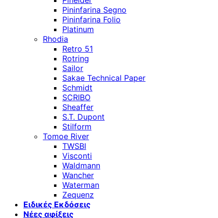
Pineider
Pininfarina Segno
Pininfarina Folio
Platinum
Rhodia
Retro 51
Rotring
Sailor
Sakae Technical Paper
Schmidt
SCRIBO
Sheaffer
S.T. Dupont
Stilform
Tomoe River
TWSBI
Visconti
Waldmann
Wancher
Waterman
Zequenz
Ειδικές Εκδόσεις
Νέες αφίξεις