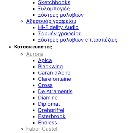
Sketchbooks
Ξυλομπογιές
Ξύστρες μολυβιών
Αξεσουάρ γραφείου
Hi-Fidelity Audio
Σουμέν γραφείου
Ξύστρες μολυβιών επιτραπέζιες
Κατασκευαστές
Aurora
Apica
Blackwing
Caran d’Ache
Clarefontaine
Cross
De Atramentis
Diamine
Diplomat
Drehgriffel
Esterbrook
Endless
Faber Castell