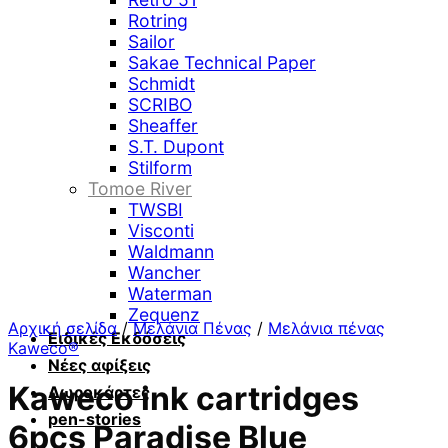
Rotring
Sailor
Sakae Technical Paper
Schmidt
SCRIBO
Sheaffer
S.T. Dupont
Stilform
Tomoe River
TWSBI
Visconti
Waldmann
Wancher
Waterman
Zequenz
Αρχική σελίδα
/
Μελάνια Πένας
/
Μελάνια πένας
Ειδικές Εκδόσεις
Kaweco®
Νέες αφίξεις
Kaweco ink cartridges
Δωροκάρτες
pen-stories
6pcs Paradise Blue