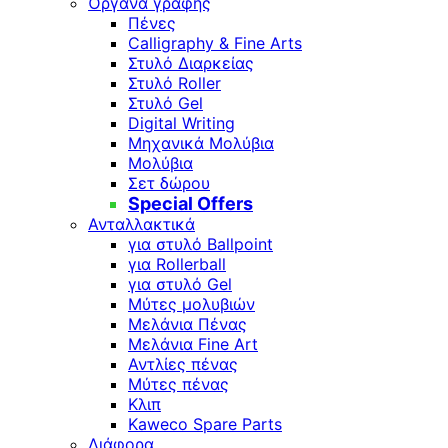
Όργανα γραφής
Πένες
Calligraphy & Fine Arts
Στυλό Διαρκείας
Στυλό Roller
Στυλό Gel
Digital Writing
Μηχανικά Μολύβια
Μολύβια
Σετ δώρου
Special Offers
Ανταλλακτικά
για στυλό Ballpoint
για Rollerball
για στυλό Gel
Μύτες μολυβιών
Μελάνια Πένας
Μελάνια Fine Art
Αντλίες πένας
Μύτες πένας
Κλιπ
Kaweco Spare Parts
Διάφορα