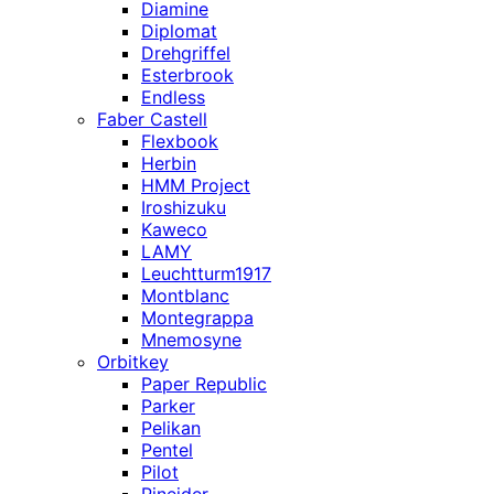
Diamine
Diplomat
Drehgriffel
Esterbrook
Endless
Faber Castell
Flexbook
Herbin
HMM Project
Iroshizuku
Kaweco
LAMY
Leuchtturm1917
Montblanc
Montegrappa
Mnemosyne
Orbitkey
Paper Republic
Parker
Pelikan
Pentel
Pilot