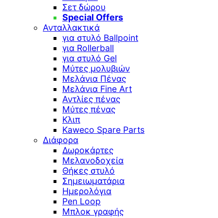
Σετ δώρου
Special Offers
Ανταλλακτικά
για στυλό Ballpoint
για Rollerball
για στυλό Gel
Μύτες μολυβιών
Μελάνια Πένας
Μελάνια Fine Art
Αντλίες πένας
Μύτες πένας
Κλιπ
Kaweco Spare Parts
Διάφορα
Δωροκάρτες
Μελανοδοχεία
Θήκες στυλό
Σημειωματάρια
Ημερολόγια
Pen Loop
Μπλοκ γραφής