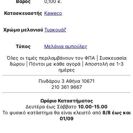
Βάρος
0,100 κ.
Κατασκευαστής
Kaweco
Χρώμα μελανιού
Τυρκουάζ
Τύπος
Μελάνια αμπούλες
Όλες οι τιμές περιλαμβάνουν τον ΦΠΑ | Συσκευασία
δώρου | Πόντοι με κάθε αγορά | Αποστολή σε 1-3
ημέρες
Πινδάρου 3 Αθήνα 10671
210 361 9667
Ωράριο Καταστήματος
Δευτέρα έως Σάββατο
10.00-15.00
Το φυσικό κατάστημα θα είναι κλειστό από
8/8 έως και
01/09
V