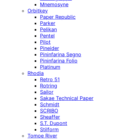
Mnemosyne
Orbitkey
Paper Republic
Parker
Pelikan
Pentel
Pilot
Pineider
Pininfarina Segno
Pininfarina Folio
Platinum
Rhodia
Retro 51
Rotring
Sailor
Sakae Technical Paper
Schmidt
SCRIBO
Sheaffer
S.T. Dupont
Stilform
Tomoe River