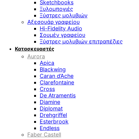
Sketchbooks
Ξυλομπογιές
Ξύστρες μολυβιών
Αξεσουάρ γραφείου
Hi-Fidelity Audio
Σουμέν γραφείου
Ξύστρες μολυβιών επιτραπέζιες
Κατασκευαστές
Aurora
Apica
Blackwing
Caran d’Ache
Clarefontaine
Cross
De Atramentis
Diamine
Diplomat
Drehgriffel
Esterbrook
Endless
Faber Castell