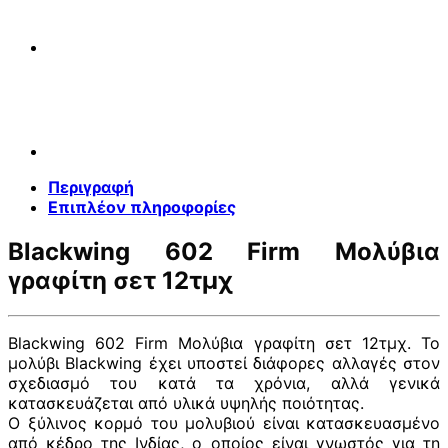
σετ
12τμχ
ποσότητα
Περιγραφή
Επιπλέον πληροφορίες
Blackwing 602 Firm Μολύβια
γραφίτη σετ 12τμχ
Blackwing 602 Firm Μολύβια γραφίτη σετ 12τμχ. Το
μολύβι Blackwing έχει υποστεί διάφορες αλλαγές στον
σχεδιασμό του κατά τα χρόνια, αλλά γενικά
κατασκευάζεται από υλικά υψηλής ποιότητας.
Ο ξύλινος κορμό του μολυβιού είναι κατασκευασμένο
από κέδρο της Ινδίας, ο οποίος είναι γνωστός για τη