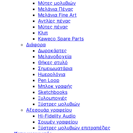
Μύτες μολυβιών
Μελάνια Πένας
Μελάνια Fine Art
Αντλίες πένας
Μύτες πένας
Κλιπ
Kaweco Spare Parts
Διάφορα
Δωροκάρτες
Μελανοδοχεία
Θήκες στυλό
Σημειωματάρια
Ημερολόγια
Pen Loop
Μπλοκ γραφής
Sketchbooks
Ξυλομπογιές
Ξύστρες μολυβιών
Αξεσουάρ γραφείου
Hi-Fidelity Audio
Σουμέν γραφείου
Ξύστρες μολυβιών επιτραπέζιες