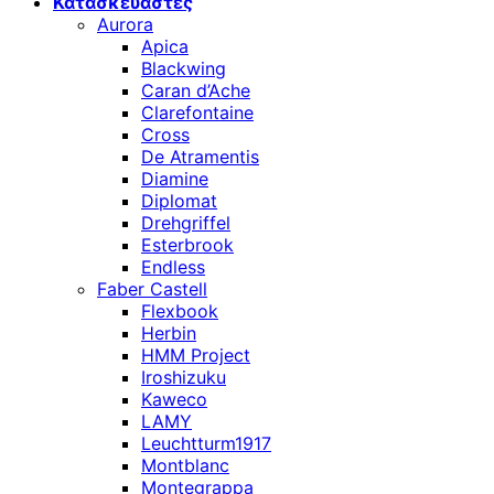
Κατασκευαστές
Aurora
Apica
Blackwing
Caran d’Ache
Clarefontaine
Cross
De Atramentis
Diamine
Diplomat
Drehgriffel
Esterbrook
Endless
Faber Castell
Flexbook
Herbin
HMM Project
Iroshizuku
Kaweco
LAMY
Leuchtturm1917
Montblanc
Montegrappa