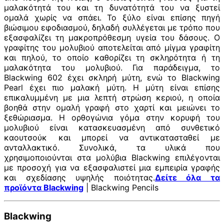
μαλακότητά του και τη δυνατότητά του να ξυστεί
ομαλά χωρίς να σπάει. Το ξύλο είναι επίσης πηγή
βιώσιμου εφοδιασμού, δηλαδή συλλέγεται με τρόπο που
εξασφαλίζει τη μακροπρόθεσμη υγεία του δάσους. Ο
γραφίτης του μολυβιού αποτελείται από μίγμα γραφίτη
και πηλού, το οποίο καθορίζει τη σκληρότητα ή τη
μαλακότητα του μολυβιού. Για παράδειγμα, το
Blackwing 602 έχει σκληρή μύτη, ενώ το Blackwing
Pearl έχει πιο μαλακή μύτη. Η μύτη είναι επίσης
επικαλυμμένη με μια λεπτή στρώση κεριού, η οποία
βοηθά στην ομαλή γραφή στο χαρτί και μειώνει το
ξεθώριασμα. Η ορθογώνια γόμα στην κορυφή του
μολυβιού είναι κατασκευασμένη από συνθετικό
καουτσούκ και μπορεί να αντικατασταθεί με
ανταλλακτικό. Συνολικά, τα υλικά που
χρησιμοποιούνται στα μολύβια Blackwing επιλέγονται
με προσοχή για να εξασφαλιστεί μια εμπειρία γραφής
και σχεδίασης υψηλής ποιότητας.
Δείτε όλα τα
προϊόντα Blackwing
| Blackwing Pencils
Blackwing