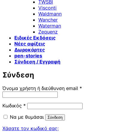
TWSBI
Visconti
Waldmann
Wancher
Waterman
Zequenz
Ειδικές Εκδόσεις
Νέες αφίξεις
Δωροκάρτες
pen-stories
Σύνδεση / Εγγραφή
Σύνδεση
Απαιτείται
Όνομα χρήστη ή διεύθυνση email
*
Απαιτείται
Κωδικός
*
Να με θυμάσαι
Σύνδεση
Χάσατε τον κωδικό σας;