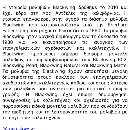
Η εταιρεία μολυβιών Blackwing ιδρύθηκε το 2010 και
έχει έδρα στη Λος Άντζελες της Καλιφόρνιας. Η
εταιρεία επαναφέρει στην αγορά τα διάσημα μολύβια
Blackwing που κατασκευαζόταν από την Eberhard
Faber Company μέχρι τη δεκαετία του 1990. Τα μολύβια
Blackwing ήταν αρχικά δημιουργημένα τη δεκαετία του
1930 για να ικανοποιήσουν τις ανάγκες των
επαγγελματικών σχεδιαστών και καλλιτεχνών. Η
Blackwing προσφέρει σήμερα διάφορα μοντέλα
μολυβιών, συμπεριλαμβανομένων των Blackwing 602,
Blackwing Pearl, Blackwing Natural και Blackwing Matte.
Τα μολύβια της Blackwing έχουν αποκτήσει μεγάλη
δημοτικότητα στους κύκλους των επαγγελματιών
σχεδιαστών και καλλιτεχνών, καθώς και στους λάτρεις
των μολυβιών που αναζητούν μια ποιοτική εμπειρία
γραφής. Η Blackwing έχει επίσης δημιουργήσει
συνεργασίες με καλλιτέχνες και σχεδιαστές για να
παρουσιάσει ειδικά μοντέλα μολυβιών που συνδυάζουν
την αισθητική και τη λειτουργικότητα του μολυβιού με
το έργο των καλλιτεχνών.
@ pen.store.gr