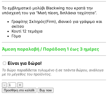
40,00 €.
είναι:
36,00 €.
Το εμβληματικό μολύβι Blackwing που κρατά την
υπόσχεσή του για “Μισή πίεση, διπλάσια ταχύτητα”.
Γραφίτης Σκληρός(Firm), ιδανικό για γράψιμο και
σκίτσο
Κουτί 12 τεμάχια
Γόμα
Άμεση παραλαβή / Παράδοση 1 έως 3 ημέρες
Είναι για
δώρο!
Το δώρο παραδίδεται τυλιγμένο ή σε τσάντα δώρου, ανάλογα
με το μέγεθος του προϊόντος.
Blackwing
602
Προσθήκη στο καλάθι
Buy now
Firm
Μολύβια
γραφίτη