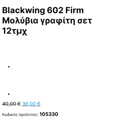
Blackwing 602 Firm
Μολύβια γραφίτη σετ
12τμχ
Original
Η
40,00
€
36,00
€
price
τρέχουσα
was:
τιμή
105330
Κωδικός προϊόντος: