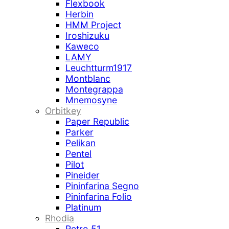
Flexbook
Herbin
HMM Project
Iroshizuku
Kaweco
LAMY
Leuchtturm1917
Montblanc
Montegrappa
Mnemosyne
Orbitkey
Paper Republic
Parker
Pelikan
Pentel
Pilot
Pineider
Pininfarina Segno
Pininfarina Folio
Platinum
Rhodia
Retro 51