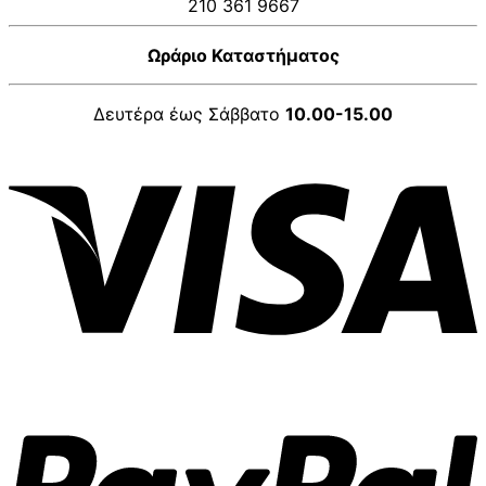
210 361 9667
Ωράριο Καταστήματος
Δευτέρα έως Σάββατο
10.00-15.00
V
P