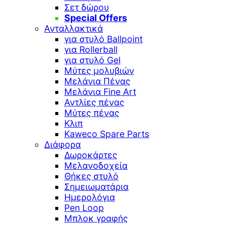
Σετ δώρου
Special Offers
Ανταλλακτικά
για στυλό Ballpoint
για Rollerball
για στυλό Gel
Μύτες μολυβιών
Μελάνια Πένας
Μελάνια Fine Art
Αντλίες πένας
Μύτες πένας
Κλιπ
Kaweco Spare Parts
Διάφορα
Δωροκάρτες
Μελανοδοχεία
Θήκες στυλό
Σημειωματάρια
Ημερολόγια
Pen Loop
Μπλοκ γραφής