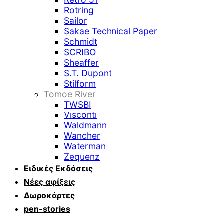
Rotring
Sailor
Sakae Technical Paper
Schmidt
SCRIBO
Sheaffer
S.T. Dupont
Stilform
Tomoe River
TWSBI
Visconti
Waldmann
Wancher
Waterman
Zequenz
Ειδικές Εκδόσεις
Νέες αφίξεις
Δωροκάρτες
pen-stories