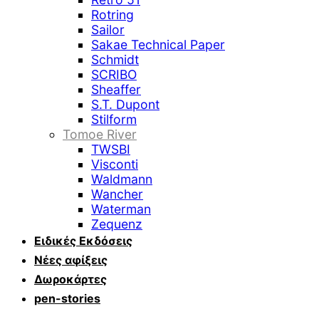
Rotring
Sailor
Sakae Technical Paper
Schmidt
SCRIBO
Sheaffer
S.T. Dupont
Stilform
Tomoe River
TWSBI
Visconti
Waldmann
Wancher
Waterman
Zequenz
Ειδικές Εκδόσεις
Νέες αφίξεις
Δωροκάρτες
pen-stories