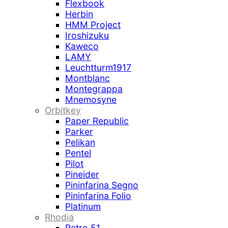
Flexbook
Herbin
HMM Project
Iroshizuku
Kaweco
LAMY
Leuchtturm1917
Montblanc
Montegrappa
Mnemosyne
Orbitkey
Paper Republic
Parker
Pelikan
Pentel
Pilot
Pineider
Pininfarina Segno
Pininfarina Folio
Platinum
Rhodia
Retro 51