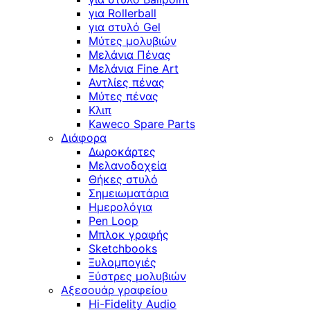
για Rollerball
για στυλό Gel
Μύτες μολυβιών
Μελάνια Πένας
Μελάνια Fine Art
Αντλίες πένας
Μύτες πένας
Κλιπ
Kaweco Spare Parts
Διάφορα
Δωροκάρτες
Μελανοδοχεία
Θήκες στυλό
Σημειωματάρια
Ημερολόγια
Pen Loop
Μπλοκ γραφής
Sketchbooks
Ξυλομπογιές
Ξύστρες μολυβιών
Αξεσουάρ γραφείου
Hi-Fidelity Audio