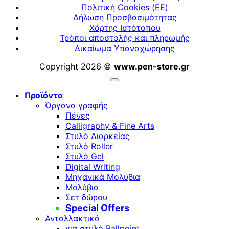
Πολιτική Cookies (ΕΕ)
Δήλωση Προσβασιμότητας
Χάρτης Ιστότοπου
Τρόποι αποστολής και πληρωμής
Δικαίωμα Υπαναχώρησης
Copyright 2026 ©
www.pen-store.gr
Προϊόντα
Όργανα γραφής
Πένες
Calligraphy & Fine Arts
Στυλό Διαρκείας
Στυλό Roller
Στυλό Gel
Digital Writing
Μηχανικά Μολύβια
Μολύβια
Σετ δώρου
Special Offers
Ανταλλακτικά
για στυλό Ballpoint