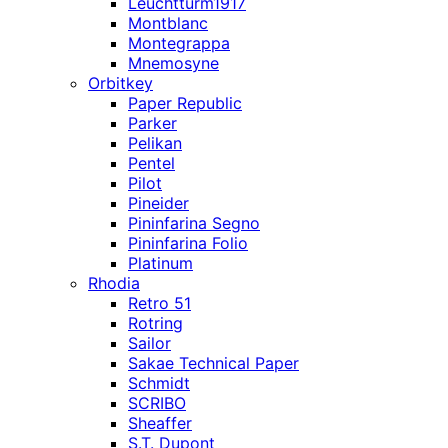
Leuchtturm1917
Montblanc
Montegrappa
Mnemosyne
Orbitkey
Paper Republic
Parker
Pelikan
Pentel
Pilot
Pineider
Pininfarina Segno
Pininfarina Folio
Platinum
Rhodia
Retro 51
Rotring
Sailor
Sakae Technical Paper
Schmidt
SCRIBO
Sheaffer
S.T. Dupont