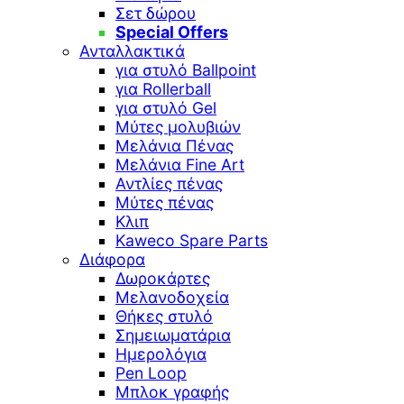
Σετ δώρου
Special Offers
Ανταλλακτικά
για στυλό Ballpoint
για Rollerball
για στυλό Gel
Μύτες μολυβιών
Μελάνια Πένας
Μελάνια Fine Art
Αντλίες πένας
Μύτες πένας
Κλιπ
Kaweco Spare Parts
Διάφορα
Δωροκάρτες
Μελανοδοχεία
Θήκες στυλό
Σημειωματάρια
Ημερολόγια
Pen Loop
Μπλοκ γραφής