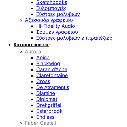
Sketchbooks
Ξυλομπογιές
Ξύστρες μολυβιών
Αξεσουάρ γραφείου
Hi-Fidelity Audio
Σουμέν γραφείου
Ξύστρες μολυβιών επιτραπέζιες
Κατασκευαστές
Aurora
Apica
Blackwing
Caran d’Ache
Clarefontaine
Cross
De Atramentis
Diamine
Diplomat
Drehgriffel
Esterbrook
Endless
Faber Castell