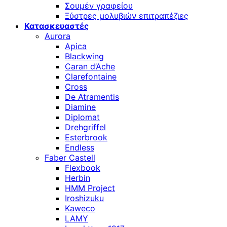
Σουμέν γραφείου
Ξύστρες μολυβιών επιτραπέζιες
Κατασκευαστές
Aurora
Apica
Blackwing
Caran d’Ache
Clarefontaine
Cross
De Atramentis
Diamine
Diplomat
Drehgriffel
Esterbrook
Endless
Faber Castell
Flexbook
Herbin
HMM Project
Iroshizuku
Kaweco
LAMY