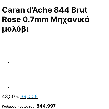
Caran d’Ache 844 Brut
Rose 0.7mm Μηχανικό
μολύβι
Original
Η
43,50
€
39,00
€
price
τρέχουσα
was:
τιμή
844.997
Κωδικός προϊόντος: