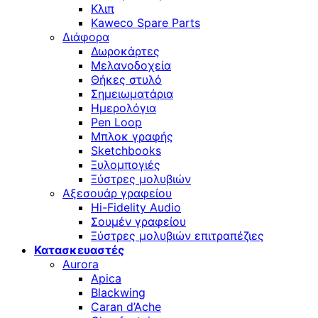
Κλιπ
Kaweco Spare Parts
Διάφορα
Δωροκάρτες
Μελανοδοχεία
Θήκες στυλό
Σημειωματάρια
Ημερολόγια
Pen Loop
Μπλοκ γραφής
Sketchbooks
Ξυλομπογιές
Ξύστρες μολυβιών
Αξεσουάρ γραφείου
Hi-Fidelity Audio
Σουμέν γραφείου
Ξύστρες μολυβιών επιτραπέζιες
Κατασκευαστές
Aurora
Apica
Blackwing
Caran d’Ache