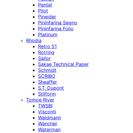
Pentel
Pilot
Pineider
Pininfarina Segno
Pininfarina Folio
Platinum
Rhodia
Retro 51
Rotring
Sailor
Sakae Technical Paper
Schmidt
SCRIBO
Sheaffer
S.T. Dupont
Stilform
Tomoe River
TWSBI
Visconti
Waldmann
Wancher
Waterman