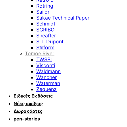
Rotring
Sailor
Sakae Technical Paper
Schmidt
SCRIBO
Sheaffer
S.T. Dupont
Stilform
Tomoe River
TWSBI
Visconti
Waldmann
Wancher
Waterman
Zequenz
Ειδικές Εκδόσεις
Νέες αφίξεις
Δωροκάρτες
pen-stories