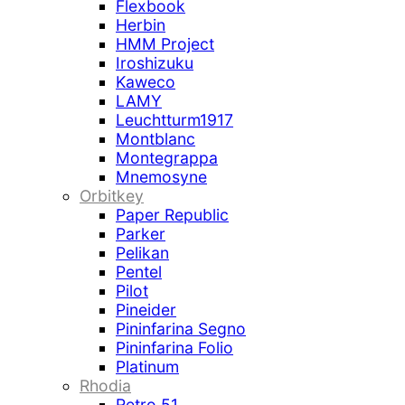
Flexbook
Herbin
HMM Project
Iroshizuku
Kaweco
LAMY
Leuchtturm1917
Montblanc
Montegrappa
Mnemosyne
Orbitkey
Paper Republic
Parker
Pelikan
Pentel
Pilot
Pineider
Pininfarina Segno
Pininfarina Folio
Platinum
Rhodia
Retro 51