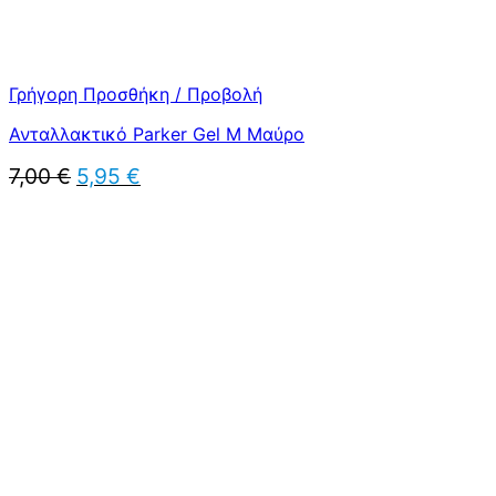
Γρήγορη Προσθήκη / Προβολή
Ανταλλακτικό Parker Gel Μ Μαύρο
Original
Η
7,00
€
5,95
€
price
τρέχουσα
was:
τιμή
7,00 €.
είναι:
5,95 €.