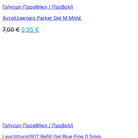
Γρήγορη Προσθήκη / Προβολή
Ανταλλακτικό Parker Gel Μ Μπλέ
Original
Η
7,00
€
5,95
€
price
τρέχουσα
was:
τιμή
7,00 €.
είναι:
5,95 €.
Γρήγορη Προσθήκη / Προβολή
Leuchtturm1917 Refill Gel Blue Fine 0.5mm