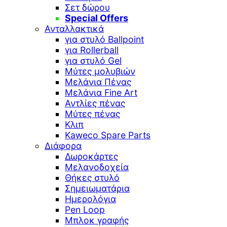
Σετ δώρου
Special Offers
Ανταλλακτικά
για στυλό Ballpoint
για Rollerball
για στυλό Gel
Μύτες μολυβιών
Μελάνια Πένας
Μελάνια Fine Art
Αντλίες πένας
Μύτες πένας
Κλιπ
Kaweco Spare Parts
Διάφορα
Δωροκάρτες
Μελανοδοχεία
Θήκες στυλό
Σημειωματάρια
Ημερολόγια
Pen Loop
Μπλοκ γραφής