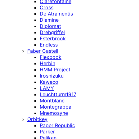
Clarefontaine
Cross
De Atramentis
Diamine
Diplomat
Drehgriffel
Esterbrook
Endless
Faber Castell
Flexbook
Herbin
HMM Project
Iroshizuku
Kaweco
LAMY
Leuchtturm1917
Montblanc
Montegrappa
Mnemosyne
Orbitkey
Paper Republic
Parker
Pelikan