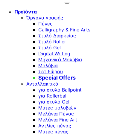
Προϊόντα
Όργανα γραφής
Πένες
Calligraphy & Fine Arts
Στυλό Διαρκείας
Στυλό Roller
Στυλό Gel
Digital Writing
Μηχανικά Μολύβια
Μολύβια
Σετ δώρου
Special Offers
Ανταλλακτικά
για στυλό Ballpoint
για Rollerball
για στυλό Gel
Μύτες μολυβιών
Μελάνια Πένας
Μελάνια Fine Art
Αντλίες πένας
Μύτες πένας