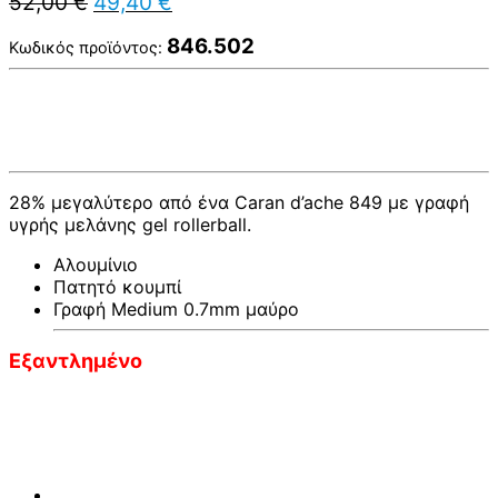
52,00
€
49,40
€
price
τρέχουσα
was:
τιμή
846.502
Κωδικός προϊόντος:
52,00 €.
είναι:
49,40 €.
28% μεγαλύτερο από ένα Caran d’ache 849 με γραφή
υγρής μελάνης gel rollerball.
Αλουμίνιο
Πατητό κουμπί
Γραφή Medium 0.7mm μαύρο
Εξαντλημένο