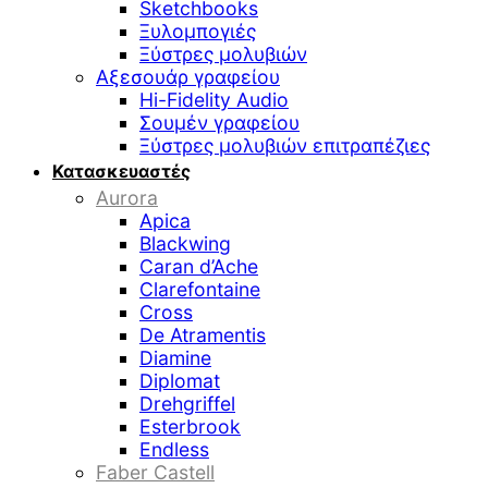
Sketchbooks
Ξυλομπογιές
Ξύστρες μολυβιών
Αξεσουάρ γραφείου
Hi-Fidelity Audio
Σουμέν γραφείου
Ξύστρες μολυβιών επιτραπέζιες
Κατασκευαστές
Aurora
Apica
Blackwing
Caran d’Ache
Clarefontaine
Cross
De Atramentis
Diamine
Diplomat
Drehgriffel
Esterbrook
Endless
Faber Castell