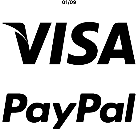
01/09
V
P