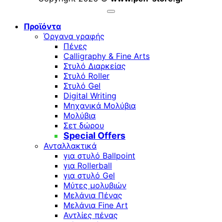
Προϊόντα
Όργανα γραφής
Πένες
Calligraphy & Fine Arts
Στυλό Διαρκείας
Στυλό Roller
Στυλό Gel
Digital Writing
Μηχανικά Μολύβια
Μολύβια
Σετ δώρου
Special Offers
Ανταλλακτικά
για στυλό Ballpoint
για Rollerball
για στυλό Gel
Μύτες μολυβιών
Μελάνια Πένας
Μελάνια Fine Art
Αντλίες πένας