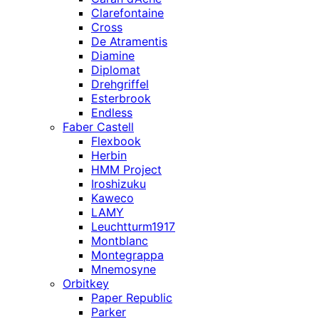
Clarefontaine
Cross
De Atramentis
Diamine
Diplomat
Drehgriffel
Esterbrook
Endless
Faber Castell
Flexbook
Herbin
HMM Project
Iroshizuku
Kaweco
LAMY
Leuchtturm1917
Montblanc
Montegrappa
Mnemosyne
Orbitkey
Paper Republic
Parker