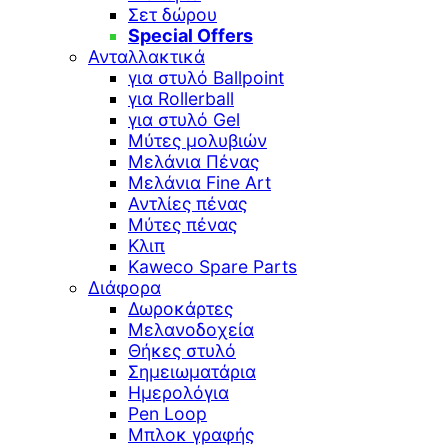
Σετ δώρου
Special Offers
Ανταλλακτικά
για στυλό Ballpoint
για Rollerball
για στυλό Gel
Μύτες μολυβιών
Μελάνια Πένας
Μελάνια Fine Art
Αντλίες πένας
Μύτες πένας
Κλιπ
Kaweco Spare Parts
Διάφορα
Δωροκάρτες
Μελανοδοχεία
Θήκες στυλό
Σημειωματάρια
Ημερολόγια
Pen Loop
Μπλοκ γραφής