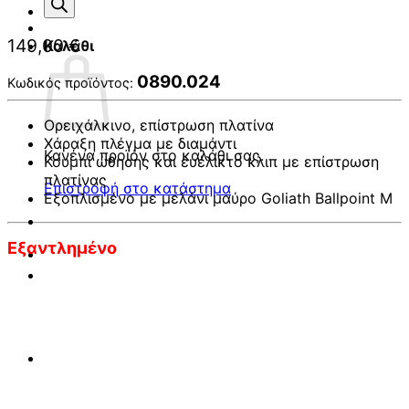
προϊόντων
149,00
€
Καλάθι
0890.024
Κωδικός προϊόντος:
Ορειχάλκινο, επίστρωση πλατίνα
Χάραξη πλέγμα με διαμάντι
Κανένα προϊόν στο καλάθι σας.
Κουμπί ώθησης και ευέλικτο κλιπ με επίστρωση
πλατίνας
Επιστροφή στο κατάστημα
Εξοπλισμένο με μελάνι μαύρο Goliath Ballpoint M
Εξαντλημένο