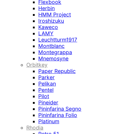
Flexbook
Herbin
HMM Project
Iroshizuku
Kaweco
LAMY
Leuchtturm1917
Montblanc
Montegrappa
Mnemosyne
Orbitkey
Paper Republic
Parker
Pelikan
Pentel
Pilot
Pineider
Pininfarina Segno
Pininfarina Folio
Platinum
Rhodia
Retro 51