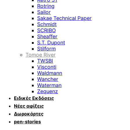
Rotring
Sailor
Sakae Technical Paper
Schmidt
SCRIBO
Sheaffer
S.T. Dupont
Stilform
Tomoe River
TWSBI
Visconti
Waldmann
Wancher
Waterman
Zequenz
Ειδικές Εκδόσεις
Νέες αφίξεις
Δωροκάρτες
pen-stories