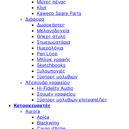
Μύτες πένας
Κλιπ
Kaweco Spare Parts
Διάφορα
Δωροκάρτες
Μελανοδοχεία
Θήκες στυλό
Σημειωματάρια
Ημερολόγια
Pen Loop
Μπλοκ γραφής
Sketchbooks
Ξυλομπογιές
Ξύστρες μολυβιών
Αξεσουάρ γραφείου
Hi-Fidelity Audio
Σουμέν γραφείου
Ξύστρες μολυβιών επιτραπέζιες
Κατασκευαστές
Aurora
Apica
Blackwing
Caran d’Ache