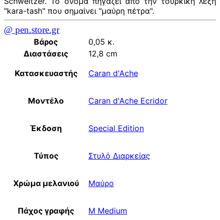
Schweitzer. Το όνομα πηγάζει από την τουρκική λέξη
"kara-tash" που σημαίνει "μαύρη πέτρα".
@ pen.store.gr
Βάρος
0,05 κ.
Διαστάσεις
12,8 cm
Κατασκευαστής
Caran d'Ache
Μοντέλο
Caran d'Ache Ecridor
Έκδοση
Special Edition
Τύπος
Στυλό Διαρκείας
Χρώμα μελανιού
Μαύρο
Πάχος γραφής
M Medium