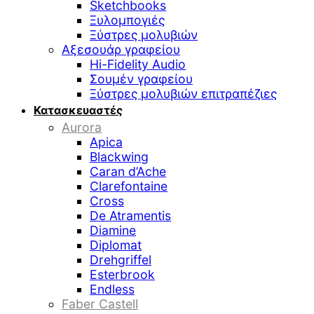
Sketchbooks
Ξυλομπογιές
Ξύστρες μολυβιών
Αξεσουάρ γραφείου
Hi-Fidelity Audio
Σουμέν γραφείου
Ξύστρες μολυβιών επιτραπέζιες
Κατασκευαστές
Aurora
Apica
Blackwing
Caran d’Ache
Clarefontaine
Cross
De Atramentis
Diamine
Diplomat
Drehgriffel
Esterbrook
Endless
Faber Castell