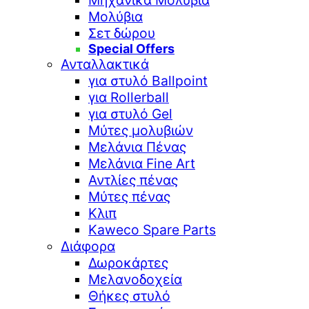
Μηχανικά Μολύβια
Μολύβια
Σετ δώρου
Special Offers
Ανταλλακτικά
για στυλό Ballpoint
για Rollerball
για στυλό Gel
Μύτες μολυβιών
Μελάνια Πένας
Μελάνια Fine Art
Αντλίες πένας
Μύτες πένας
Κλιπ
Kaweco Spare Parts
Διάφορα
Δωροκάρτες
Μελανοδοχεία
Θήκες στυλό