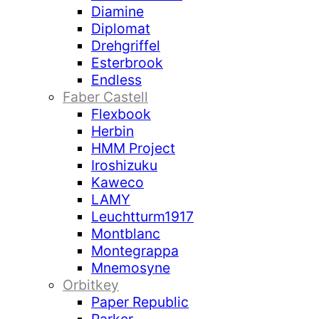
Diamine
Diplomat
Drehgriffel
Esterbrook
Endless
Faber Castell
Flexbook
Herbin
HMM Project
Iroshizuku
Kaweco
LAMY
Leuchtturm1917
Montblanc
Montegrappa
Mnemosyne
Orbitkey
Paper Republic