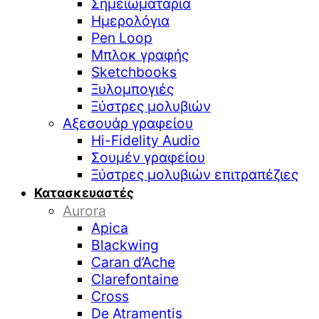
Σημειωματάρια
Ημερολόγια
Pen Loop
Μπλοκ γραφής
Sketchbooks
Ξυλομπογιές
Ξύστρες μολυβιών
Αξεσουάρ γραφείου
Hi-Fidelity Audio
Σουμέν γραφείου
Ξύστρες μολυβιών επιτραπέζιες
Κατασκευαστές
Aurora
Apica
Blackwing
Caran d’Ache
Clarefontaine
Cross
De Atramentis