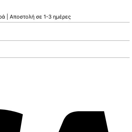
ρά | Αποστολή σε 1-3 ημέρες
V