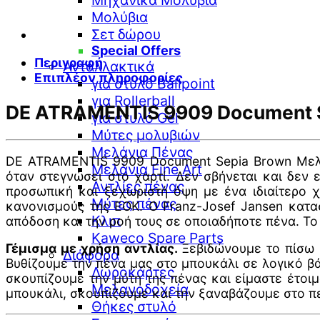
Μηχανικά Μολύβια
Μολύβια
Σετ δώρου
Special Offers
Περιγραφή
Ανταλλακτικά
Επιπλέον πληροφορίες
για στυλό Ballpoint
για Rollerball
DE ATRAMENTIS 9909 Document S
για στυλό Gel
Μύτες μολυβιών
Μελάνια Πένας
DE ATRAMENTIS 9909 Document Sepia Brown Μελάν
Μελάνια Fine Art
όταν στεγνώσει στο χαρτί. Δεν σβήνεται και δεν 
Αντλίες πένας
προσωπική και ξεχωριστή όψη με ένα ιδιαίτερο 
Μύτες πένας
κανονισμούς της ΕΟΚ. Ο Franz-Josef Jansen κατα
Κλιπ
απόδοση και την ροή τους σε οποιαδήποτε πένα. Τ
Kaweco Spare Parts
Γέμισμα με χρήση αντλίας.
Ξεβιδώνουμε το πίσω μ
Διάφορα
Βυθίζουμε την πένα μας στο μπουκάλι σε λογικό βά
Δωροκάρτες
σκουπίζουμε την μύτη της πένας και είμαστε έτοιμ
Μελανοδοχεία
μπουκάλι, σκουπίζουμε και την ξαναβάζουμε στο π
Θήκες στυλό