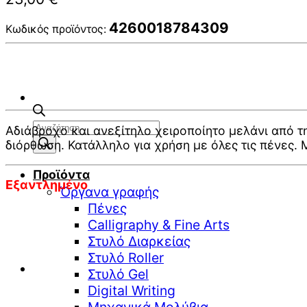
4260018784309
Κωδικός προϊόντος:
Αναζήτηση
Αδιάβροχο και ανεξίτηλο χειροποίητο μελάνι από τη
προϊόντων
διόρθωση. Κατάλληλο για χρήση με όλες τις πένες.
Προϊόντα
Εξαντλημένο
Όργανα γραφής
Πένες
Calligraphy & Fine Arts
Στυλό Διαρκείας
Στυλό Roller
Στυλό Gel
Digital Writing