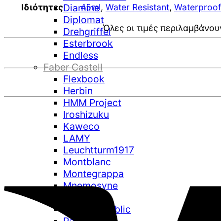
Ιδιότητες
Diamine
45ml
,
Water Resistant
,
Waterproof
Diplomat
Όλες οι τιμές περιλαμβάνου
Drehgriffel
Esterbrook
Endless
Faber Castell
Flexbook
Herbin
HMM Project
Iroshizuku
Kaweco
LAMY
Leuchtturm1917
Montblanc
Montegrappa
Mnemosyne
Orbitkey
Paper Republic