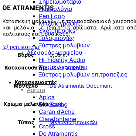
Σημειωματάρια
DE ATRAMENTIS
Ημερολόγια
Pen Loop
Κατασκευή μελανιών με τον παραδοσιακό χειροποίητ
Μπλοκ γραφής
και μελάνια με ιδιαίτερα αρώματα. Αρώματα α
Sketchbooks
πολιτικούς και μουσικούς.
Ξυλομπογιές
Ξύστρες μολυβιών
@ pen.store.gr
Αξεσουάρ γραφείου
Βάρος
0,05 κ.
Hi-Fidelity Audio
Σουμέν γραφείου
Κατασκευαστής
De Atramentis
Ξύστρες μολυβιών επιτραπέζιες
Κατασκευαστές
Μοντέλο
De Atramentis Document
Aurora
Apica
Χρώμα μελανιού
Blackwing
Καφέ
Caran d’Ache
Clarefontaine
Τύπος
Μελάνια μπουκάλι
Cross
De Atramentis