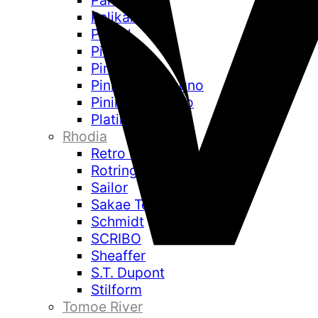
Parker
Pelikan
Pentel
Pilot
Pineider
Pininfarina Segno
Pininfarina Folio
Platinum
Rhodia
Retro 51
Rotring
Sailor
Sakae Technical Paper
Schmidt
SCRIBO
Sheaffer
S.T. Dupont
Stilform
Tomoe River