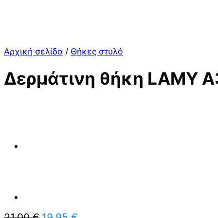
Αρχική σελίδα
/
Θήκες στυλό
Δερμάτινη θήκη LAMY A
Original
Η
21,00
€
19,95
€