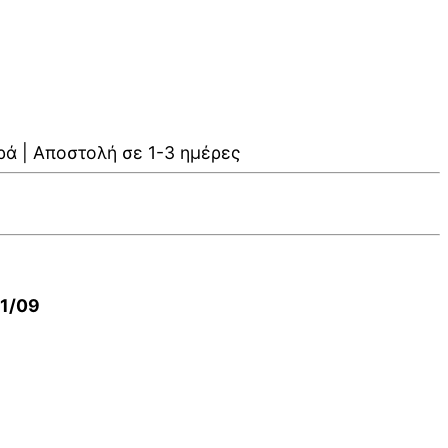
ρά | Αποστολή σε 1-3 ημέρες
01/09
V