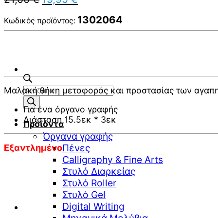
price
τρέχουσα
was:
τιμή
1302064
Κωδικός προϊόντος:
21,00 €.
είναι:
19,95 €.
Αναζήτηση
Μαλακή θήκη μεταφοράς και προστασίας των αγαπη
προϊόντων
Για ένα όργανο γραφής
Διάσταση 15.5εκ * 3εκ
Προϊόντα
Όργανα γραφής
Πένες
Εξαντλημένο
Calligraphy & Fine Arts
Στυλό Διαρκείας
Στυλό Roller
Στυλό Gel
Digital Writing