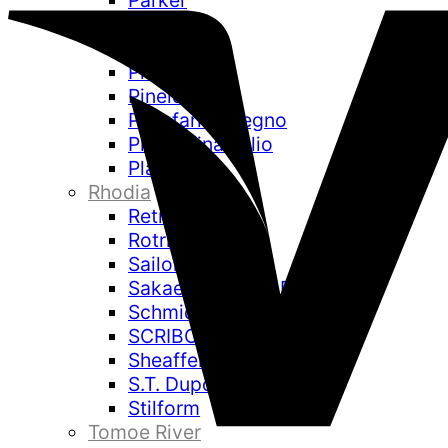
Parker
Pelikan
Pentel
Pilot
Pineider
Pininfarina Segno
Pininfarina Folio
Platinum
Rhodia
Retro 51
Rotring
Sailor
Sakae Technical Paper
Schmidt
SCRIBO
Sheaffer
S.T. Dupont
Stilform
Tomoe River