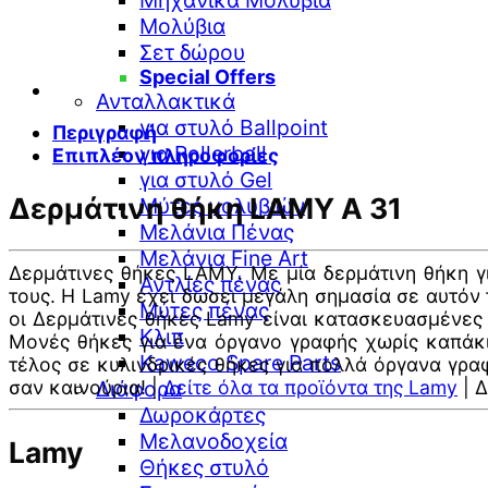
Μηχανικά Μολύβια
Μολύβια
Σετ δώρου
Special Offers
Ανταλλακτικά
για στυλό Ballpoint
Περιγραφή
για Rollerball
Επιπλέον πληροφορίες
για στυλό Gel
Δερμάτινη θήκη LAMY A 31
Μύτες μολυβιών
Μελάνια Πένας
Μελάνια Fine Art
Δερμάτινες θήκες LAMY. Με μία δερμάτινη θήκη γ
Αντλίες πένας
τους. Η Lamy έχει δώσει μεγάλη σημασία σε αυτόν 
Μύτες πένας
οι Δερμάτινες θήκες Lamy είναι κατασκευασμένες 
Κλιπ
Μονές θήκες για ένα όργανο γραφής χωρίς καπάκι.
Kaweco Spare Parts
τέλος σε κυλινδρικές θήκες για πολλά όργανα γρα
σαν καινούρια! |
Δείτε όλα τα προϊόντα της Lamy
| 
Διάφορα
Δωροκάρτες
Μελανοδοχεία
Lamy
Θήκες στυλό