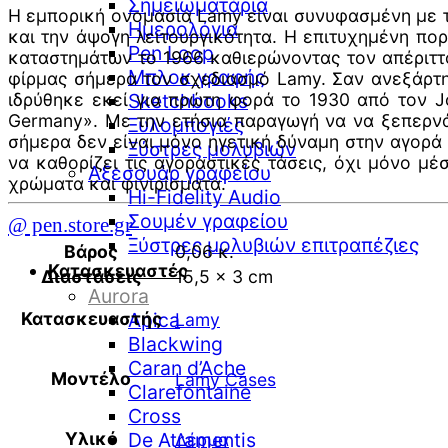
Σημειωματάρια
Η εμπορική ονομασία Lamy είναι συνυφασμένη με τ
Ημερολόγια
και την άψογη λειτουργικότητα. Η επιτυχημένη πο
Pen Loop
καταστημάτων το 1966 καθιερώνοντας τον απέριττο
Μπλοκ γραφής
φίρμας σήμερα τον σχεδιασμό Lamy. Σαν ανεξάρτητ
ιδρύθηκε εκεί για πρώτη φορά το 1930 από τον J
Sketchbooks
Germany». Με την ετήσια παραγωγή να να ξεπερνά
Ξυλομπογιές
σήμερα δεν είναι μόνο ηγετική δύναμη στην αγορά τ
Ξύστρες μολυβιών
να καθορίζει τις αγοραστικές τάσεις, όχι μόνο μ
Αξεσουάρ γραφείου
χρώματα και φινιρίσματα.
Hi-Fidelity Audio
Σουμέν γραφείου
@ pen.store.gr
Ξύστρες μολυβιών επιτραπέζιες
Βάρος
0,06 κ.
Κατασκευαστές
Διαστάσεις
15,5 × 3 cm
Aurora
Κατασκευαστής
Apica
Lamy
Blackwing
Caran d’Ache
Μοντέλο
Lamy Cases
Clarefontaine
Cross
Υλικό
De Atramentis
Δέρμα