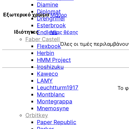
Diamine
Diplomat
Εξωτερικό χρώμα
Μαύρο
Drehgriffel
Esterbrook
Ιδιότητες
Endless
Μίας θέσης
Faber Castell
Όλες οι τιμές περιλαμβάνου
Flexbook
Herbin
HMM Project
Iroshizuku
Kaweco
LAMY
Leuchtturm1917
Το φ
Montblanc
Montegrappa
Mnemosyne
Orbitkey
Paper Republic