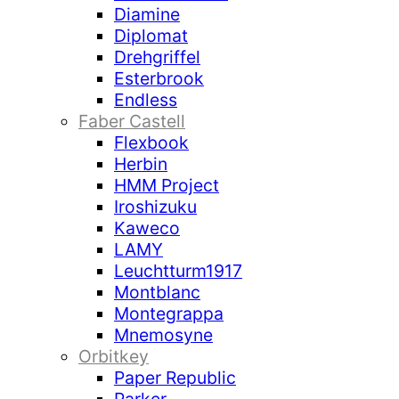
Diamine
Diplomat
Drehgriffel
Esterbrook
Endless
Faber Castell
Flexbook
Herbin
HMM Project
Iroshizuku
Kaweco
LAMY
Leuchtturm1917
Montblanc
Montegrappa
Mnemosyne
Orbitkey
Paper Republic