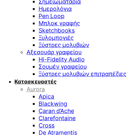
Σημειωματάρια
Ημερολόγια
Pen Loop
Μπλοκ γραφής
Sketchbooks
Ξυλομπογιές
Ξύστρες μολυβιών
Αξεσουάρ γραφείου
Hi-Fidelity Audio
Σουμέν γραφείου
Ξύστρες μολυβιών επιτραπέζιες
Κατασκευαστές
Aurora
Apica
Blackwing
Caran d’Ache
Clarefontaine
Cross
De Atramentis