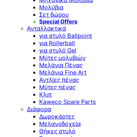
Μηχανικά Μολύβια
Μολύβια
Σετ δώρου
Special Offers
Ανταλλακτικά
για στυλό Ballpoint
για Rollerball
για στυλό Gel
Μύτες μολυβιών
Μελάνια Πένας
Μελάνια Fine Art
Αντλίες πένας
Μύτες πένας
Κλιπ
Kaweco Spare Parts
Διάφορα
Δωροκάρτες
Μελανοδοχεία
Θήκες στυλό