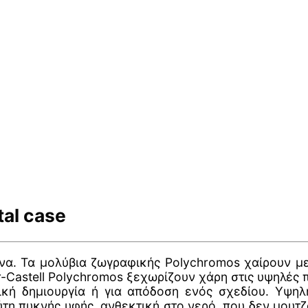
al case
ίνα. Τα μολύβια ζωγραφικής Polychromos χαίρουν μ
r-Castell Polychromos ξεχωρίζουν χάρη στις υψηλές 
ική δημιουργία ή για απόδοση ενός σχεδίου. Υψη
η πυκνής υφής, ανθεκτική στο νερό, που δεν μουτζ