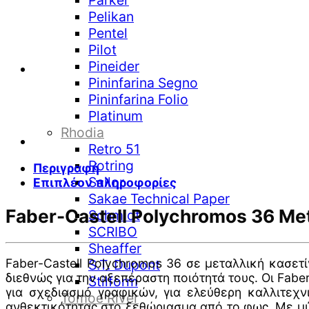
Parker
Pelikan
Pentel
Pilot
Pineider
Pininfarina Segno
Pininfarina Folio
Platinum
Rhodia
Retro 51
Rotring
Περιγραφή
Sailor
Επιπλέον πληροφορίες
Sakae Technical Paper
Faber-Castell Polychromos 36 Met
Schmidt
SCRIBO
Sheaffer
Faber-Castell Polychromos 36 σε μεταλλική κασετ
S.T. Dupont
διεθνώς για την αξεπέραστη ποιότητά τους. Οι Fabe
Stilform
για σχεδιασμό γραφικών, για ελεύθερη καλλιτεχν
Tomoe River
ανθεκτικότητας στο ξεθώριασμα από το φως. Με μύτ