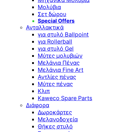
Μηχανικά Μολύβια
Μολύβια
Σετ δώρου
Special Offers
Ανταλλακτικά
για στυλό Ballpoint
για Rollerball
για στυλό Gel
Μύτες μολυβιών
Μελάνια Πένας
Μελάνια Fine Art
Αντλίες πένας
Μύτες πένας
Κλιπ
Kaweco Spare Parts
Διάφορα
Δωροκάρτες
Μελανοδοχεία
Θήκες στυλό