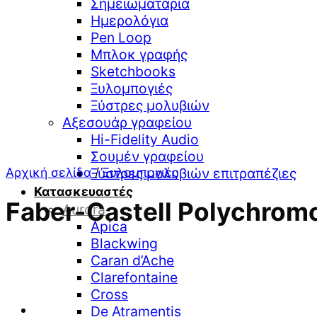
Σημειωματάρια
Ημερολόγια
Pen Loop
Μπλοκ γραφής
Sketchbooks
Ξυλομπογιές
Ξύστρες μολυβιών
Αξεσουάρ γραφείου
Hi-Fidelity Audio
Σουμέν γραφείου
Αρχική σελίδα
/
Ξυλομπογιές
Ξύστρες μολυβιών επιτραπέζιες
Κατασκευαστές
Faber-Castell Polychrom
Aurora
Apica
Blackwing
Caran d’Ache
Clarefontaine
Cross
De Atramentis