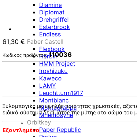
Diamine
Diplomat
Drehgriffel
Esterbrook
Endless
61,30
€
Faber Castell
Flexbook
110036
Κωδικός προϊόντος:
Herbin
HMM Project
Iroshizuku
Kaweco
LAMY
Leuchtturm1917
Montblanc
Ξυλομπογιές με υψηλής ποιότητας χρωστικές, αξεπ
Montegrappa
ειδικό σύστημα δεσίματος της μύτης στο σώμα του 
Mnemosyne
Orbitkey
Paper Republic
Εξαντλημένο